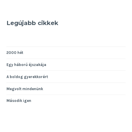
Legújabb cikkek
2000 hét
Egy háború éjszakája
A boldog gyerekkorért
Megvolt mindenünk
Második igen