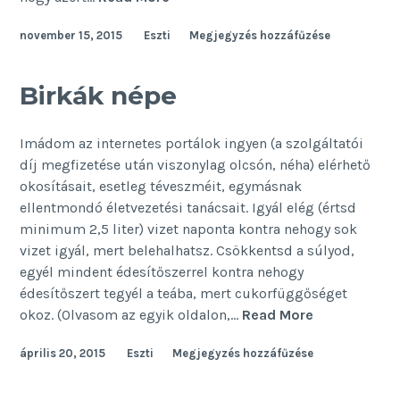
hét
november 15, 2015
Eszti
Megjegyzés hozzáfűzése
Facebook
nélkül
–
Birkák népe
unalom
(VI.
Imádom az internetes portálok ingyen (a szolgáltatói
rész)
díj megfizetése után viszonylag olcsón, néha) elérhető
okosításait, esetleg téveszméit, egymásnak
ellentmondó életvezetési tanácsait. Igyál elég (értsd
minimum 2,5 liter) vizet naponta kontra nehogy sok
vizet igyál, mert belehalhatsz. Csökkentsd a súlyod,
egyél mindent édesítőszerrel kontra nehogy
édesítőszert tegyél a teába, mert cukorfüggőséget
Birkák
okoz. (Olvasom az egyik oldalon,…
Read More
népe
április 20, 2015
Eszti
Megjegyzés hozzáfűzése