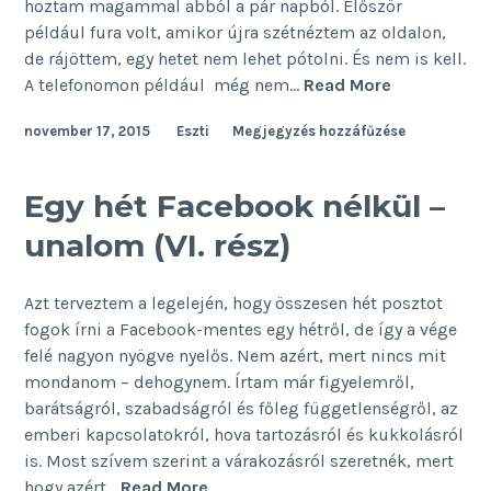
hoztam magammal abból a pár napból. Először
például fura volt, amikor újra szétnéztem az oldalon,
de rájöttem, egy hetet nem lehet pótolni. És nem is kell.
Egy
A telefonomon például még nem…
Read More
hét
november 17, 2015
Eszti
Megjegyzés hozzáfűzése
Facebook
nélkül
–
Egy hét Facebook nélkül –
a
unalom (VI. rész)
visszatérés
(VII.
rész)
Azt terveztem a legelején, hogy összesen hét posztot
fogok írni a Facebook-mentes egy hétről, de így a vége
felé nagyon nyögve nyelős. Nem azért, mert nincs mit
mondanom – dehogynem. Írtam már figyelemről,
barátságról, szabadságról és főleg függetlenségről, az
emberi kapcsolatokról, hova tartozásról és kukkolásról
is. Most szívem szerint a várakozásról szeretnék, mert
Egy
hogy azért…
Read More