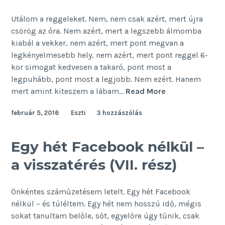
Utálom a reggeleket. Nem, nem csak azért, mert újra
csörög az óra. Nem azért, mert a legszebb álmomba
kiabál a vekker, nem azért, mert pont megvan a
legkényelmesebb hely, nem azért, mert pont reggel 6-
kor simogat kedvesen a takaró, pont most a
legpuhább, pont most a legjobb. Nem ezért. Hanem
Ezért
mert amint kiteszem a lábam…
Read More
utálom
február 5, 2016
Eszti
3 hozzászólás
a
reggelt
Egy hét Facebook nélkül –
a visszatérés (VII. rész)
Önkéntes száműzetésem letelt. Egy hét Facebook
nélkül – és túléltem. Egy hét nem hosszú idő, mégis
sokat tanultam belőle, sőt, egyelőre úgy tűnik, csak