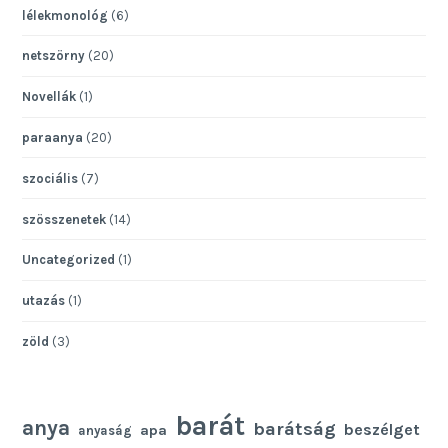
lélekmonológ
(6)
netszörny
(20)
Novellák
(1)
paraanya
(20)
szociális
(7)
szösszenetek
(14)
Uncategorized
(1)
utazás
(1)
zöld
(3)
barát
anya
barátság
beszélget
apa
anyaság