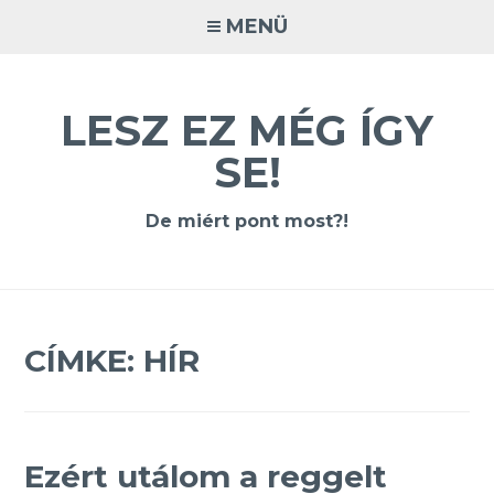
Tovább
MENÜ
a
tartalomra
LESZ EZ MÉG ÍGY
SE!
De miért pont most?!
CÍMKE:
HÍR
Ezért utálom a reggelt