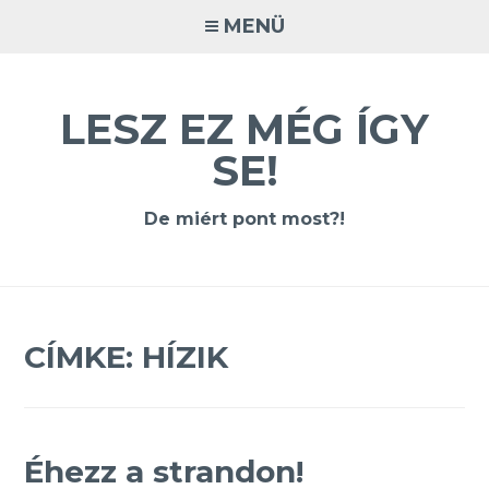
Tovább
MENÜ
a
tartalomra
LESZ EZ MÉG ÍGY
SE!
De miért pont most?!
CÍMKE:
HÍZIK
Éhezz a strandon!