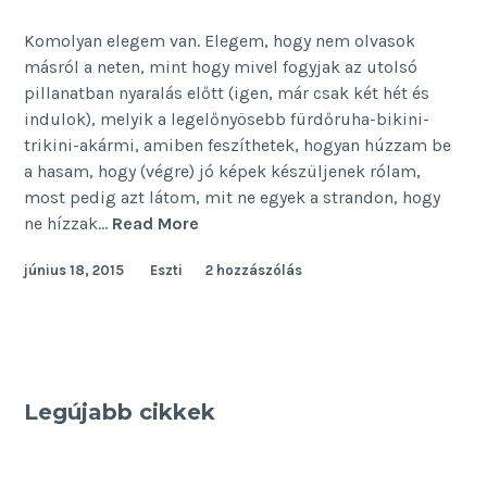
Komolyan elegem van. Elegem, hogy nem olvasok
másról a neten, mint hogy mivel fogyjak az utolsó
pillanatban nyaralás előtt (igen, már csak két hét és
indulok), melyik a legelőnyösebb fürdőruha-bikini-
trikini-akármi, amiben feszíthetek, hogyan húzzam be
a hasam, hogy (végre) jó képek készüljenek rólam,
most pedig azt látom, mit ne egyek a strandon, hogy
Éhezz
ne hízzak…
Read More
a
június 18, 2015
Eszti
2 hozzászólás
strandon!
Legújabb cikkek