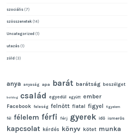
szociális
(7)
szösszenetek
(14)
Uncategorized
(1)
utazás
(1)
zöld
(3)
barát
anya
barátság
beszélget
apa
anyaság
család
ember
egyedül
együtt
boldog
felnőtt
figyel
Facebook
fiatal
feleség
figyelem
gyerek
férfi
félelem
idő
férj
ismerős
fél
kapcsolat
könyv
munka
kötet
kérdés