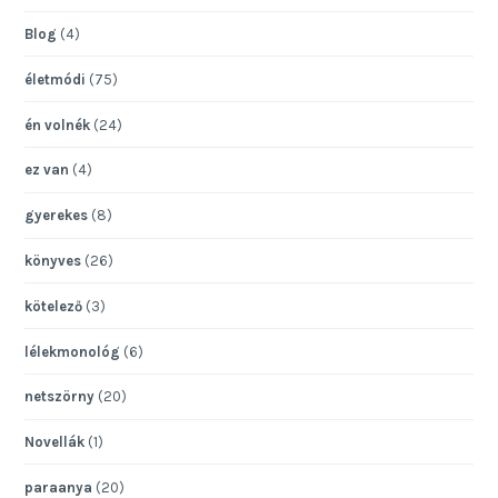
Blog
(4)
életmódi
(75)
én volnék
(24)
ez van
(4)
gyerekes
(8)
könyves
(26)
kötelező
(3)
lélekmonológ
(6)
netszörny
(20)
Novellák
(1)
paraanya
(20)