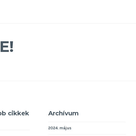
E!
bb cikkek
Archívum
2024. május