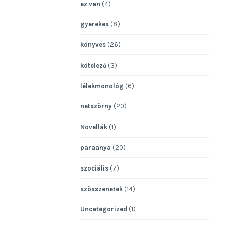
ez van
(4)
gyerekes
(8)
könyves
(26)
kötelező
(3)
lélekmonológ
(6)
netszörny
(20)
Novellák
(1)
paraanya
(20)
szociális
(7)
szösszenetek
(14)
Uncategorized
(1)