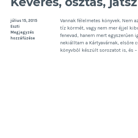
Keverés, osztás, ját
Vannak félelmetes könyvek. Nem az
július 15, 2015
Eszti
tíz körmét, vagy nem mer éjjel kibú
Megjegyzés
fenevad, hanem mert egyszerűen ig
hozzáfűzése
nekiálltam a Kártyavárnak, elsőre cs
könyvből készült sorozatot is, és 