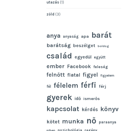
utazás
(1)
zöld
(3)
barát
anya
apa
anyaság
barátság
beszélget
boldog
család
egyedül
együtt
ember
Facebook
feleség
felnőtt
figyel
fiatal
figyelem
férfi
félelem
férj
fél
gyerek
idő
ismerős
kapcsolat
könyv
kérdés
nő
munka
kötet
paraanya
pszichológia
regény
pihen