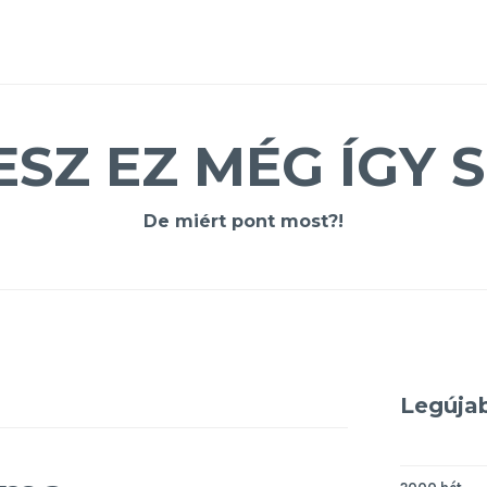
ESZ EZ MÉG ÍGY S
De miért pont most?!
Legúja