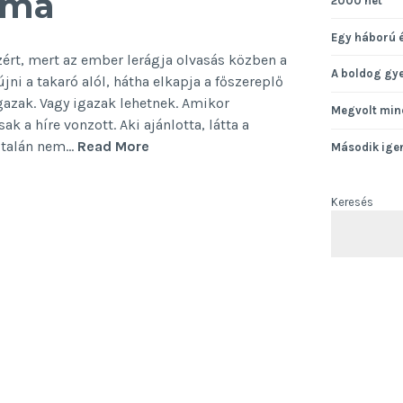
szma
2000 hét
Egy háború 
ért, mert az ember lerágja olvasás közben a
A boldog gy
jni a takaró alól, hátha elkapja a főszereplő
azak. Vagy igazak lehetnek. Amikor
Megvolt min
ak a híre vonzott. Aki ajánlotta, látta a
Keverés,
– talán nem…
Read More
Második ige
osztás,
játszma
Keresés