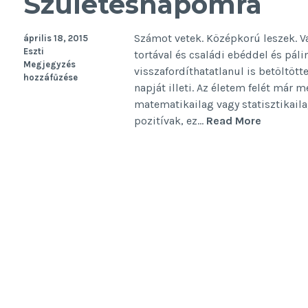
Születésnapomra
Számot vetek. Középkorú leszek. V
április 18, 2015
Eszti
tortával és családi ebéddel és pál
Megjegyzés
visszafordíthatatlanul is betöltött
hozzáfűzése
napját illeti. Az életem felét már m
matematikailag vagy statisztikail
Születé
pozitívak, ez…
Read More