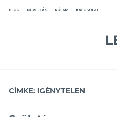
Tovább
a
BLOG
NOVELLÁK
RÓLAM
KAPCSOLAT
tartalomra
L
CÍMKE:
IGÉNYTELEN