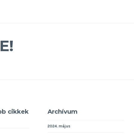
E!
bb cikkek
Archívum
2024. május