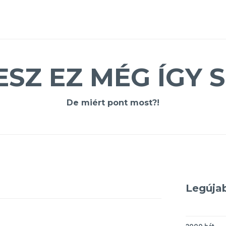
ESZ EZ MÉG ÍGY S
De miért pont most?!
Legúja