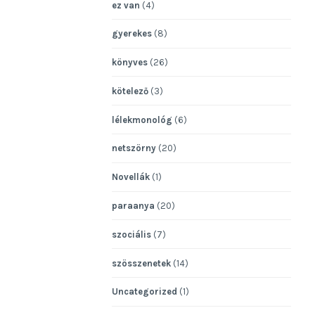
ez van
(4)
gyerekes
(8)
könyves
(26)
kötelező
(3)
lélekmonológ
(6)
netszörny
(20)
Novellák
(1)
paraanya
(20)
szociális
(7)
szösszenetek
(14)
Uncategorized
(1)