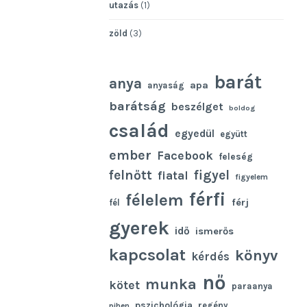
utazás
(1)
zöld
(3)
barát
anya
apa
anyaság
barátság
beszélget
boldog
család
egyedül
együtt
ember
Facebook
feleség
felnőtt
figyel
fiatal
figyelem
férfi
félelem
férj
fél
gyerek
idő
ismerős
kapcsolat
könyv
kérdés
nő
munka
kötet
paraanya
pszichológia
regény
pihen