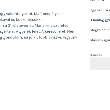
2000 hét
Egy háború 
agy valami ilyesmi. Ma ünnepélyesen –
inkával és köszöntésekkel –
A boldog gy
em a 31. életévemet. Már ami a születés
Megvolt min
egértem. A gyerek felét. A kereső felét. Nem
ag gondolom, na jó – utóbbit nézve, legyünk
Második ige
snapomra
Keresés