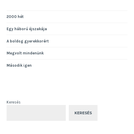
2000 hét
Egy háború éjszakája
A boldog gyerekkorért
Megvolt mindenünk
Második igen
Keresés
KERESÉS