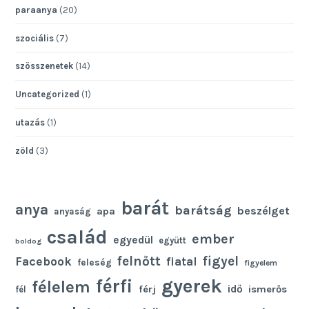
paraanya
(20)
szociális
(7)
szösszenetek
(14)
Uncategorized
(1)
utazás
(1)
zöld
(3)
barát
anya
barátság
beszélget
apa
anyaság
család
ember
egyedül
együtt
boldog
felnőtt
figyel
Facebook
fiatal
feleség
figyelem
gyerek
férfi
félelem
idő
férj
ismerős
fél