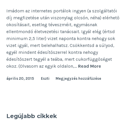
Imádom az internetes portálok ingyen (a szolgáltatói
díj megfizetése után viszonylag olcsón, néha) elérhető
okosításait, esetleg téveszméit, egymásnak
ellentmondó életvezetési tanácsait. Igyál elég (értsd
minimum 2,5 liter) vizet naponta kontra nehogy sok
vizet igyál, mert belehalhatsz. Csökkentsd a súlyod,
egyél mindent édesítőszerrel kontra nehogy
édesítőszert tegyél a teába, mert cukorfüggőséget
Birkák
okoz. (Olvasom az egyik oldalon,…
Read More
népe
április 20, 2015
Eszti
Megjegyzés hozzáfűzése
Legújabb cikkek