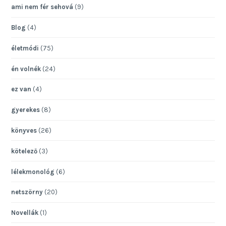
ami nem fér sehová
(9)
Blog
(4)
életmódi
(75)
én volnék
(24)
ez van
(4)
gyerekes
(8)
könyves
(26)
kötelező
(3)
lélekmonológ
(6)
netszörny
(20)
Novellák
(1)