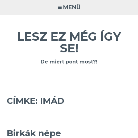
Tovább
MENÜ
a
tartalomra
LESZ EZ MÉG ÍGY
SE!
De miért pont most?!
CÍMKE:
IMÁD
Birkák népe