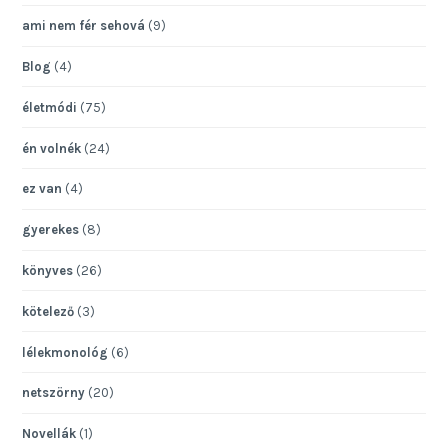
ami nem fér sehová
(9)
Blog
(4)
életmódi
(75)
én volnék
(24)
ez van
(4)
gyerekes
(8)
könyves
(26)
kötelező
(3)
lélekmonológ
(6)
netszörny
(20)
Novellák
(1)