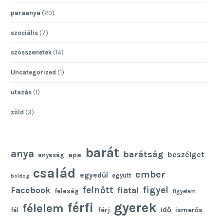
paraanya
(20)
szociális
(7)
szösszenetek
(14)
Uncategorized
(1)
utazás
(1)
zöld
(3)
barát
anya
barátság
beszélget
apa
anyaság
család
ember
egyedül
együtt
boldog
felnőtt
figyel
Facebook
fiatal
feleség
figyelem
gyerek
férfi
félelem
idő
férj
ismerős
fél