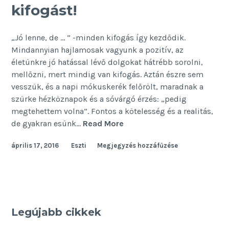
kifogást!
„Jó lenne, de … ” -minden kifogás így kezdődik.
Mindannyian hajlamosak vagyunk a pozitív, az
életünkre jó hatással lévő dolgokat hátrébb sorolni,
mellőzni, mert mindig van kifogás. Aztán észre sem
vesszük, és a napi mókuskerék felőrölt, maradnak a
szürke hézköznapok és a sóvárgó érzés: „pedig
megtehettem volna”. Fontos a kötelesség és a realitás,
5
de gyakran esünk…
Read More
helyzet,
április 17, 2016
Eszti
Megjegyzés hozzáfűzése
amikor
ne
keress
kifogást!
Legújabb cikkek