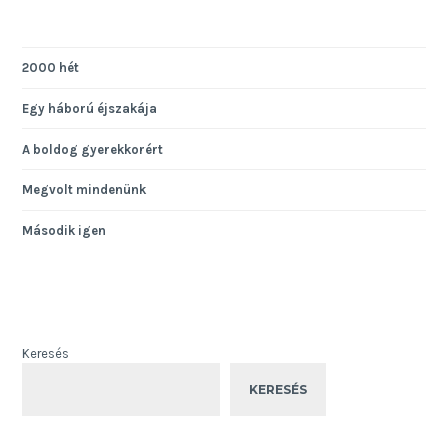
2000 hét
Egy háború éjszakája
A boldog gyerekkorért
Megvolt mindenünk
Második igen
Keresés
KERESÉS