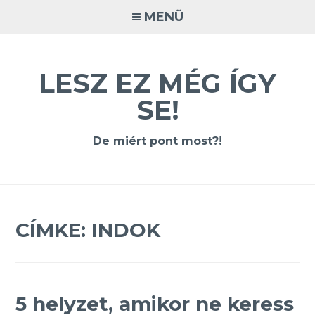
Tovább
MENÜ
a
tartalomra
LESZ EZ MÉG ÍGY
SE!
De miért pont most?!
CÍMKE:
INDOK
5 helyzet, amikor ne keress