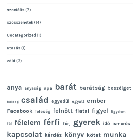
szociális
(7)
szösszenetek
(14)
Uncategorized
(1)
utazás
(1)
zöld
(3)
barát
anya
barátság
beszélget
apa
anyaság
család
ember
egyedül
együtt
boldog
felnőtt
figyel
Facebook
fiatal
feleség
figyelem
gyerek
férfi
félelem
idő
férj
ismerős
fél
kapcsolat
könyv
munka
kötet
kérdés