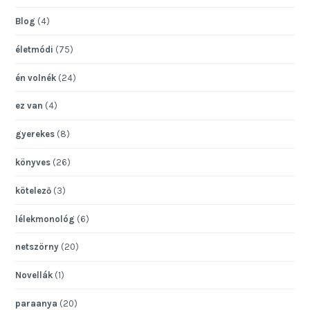
Blog
(4)
életmódi
(75)
én volnék
(24)
ez van
(4)
gyerekes
(8)
könyves
(26)
kötelező
(3)
lélekmonológ
(6)
netszörny
(20)
Novellák
(1)
paraanya
(20)