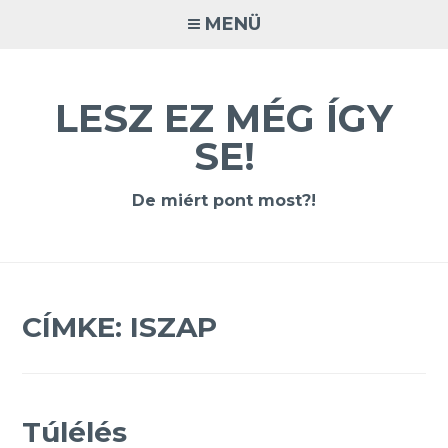
Tovább
MENÜ
a
tartalomra
LESZ EZ MÉG ÍGY
SE!
De miért pont most?!
CÍMKE:
ISZAP
Túlélés