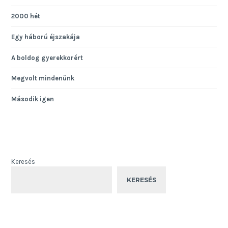
2000 hét
Egy háború éjszakája
A boldog gyerekkorért
Megvolt mindenünk
Második igen
Keresés
KERESÉS