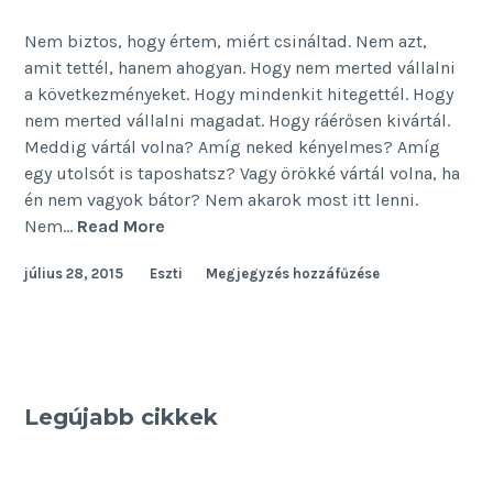
Nem biztos, hogy értem, miért csináltad. Nem azt,
amit tettél, hanem ahogyan. Hogy nem merted vállalni
a következményeket. Hogy mindenkit hitegettél. Hogy
nem merted vállalni magadat. Hogy ráérősen kivártál.
Meddig vártál volna? Amíg neked kényelmes? Amíg
egy utolsót is taposhatsz? Vagy örökké vártál volna, ha
én nem vagyok bátor? Nem akarok most itt lenni.
Túlélés
Nem…
Read More
július 28, 2015
Eszti
Megjegyzés hozzáfűzése
Legújabb cikkek