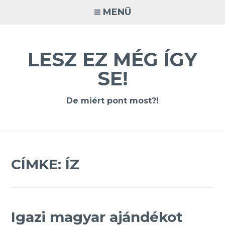
Tovább
MENÜ
a
tartalomra
LESZ EZ MÉG ÍGY
SE!
De miért pont most?!
CÍMKE:
ÍZ
Igazi magyar ajándékot