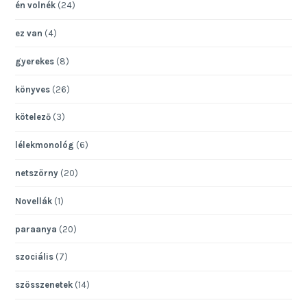
én volnék
(24)
ez van
(4)
gyerekes
(8)
könyves
(26)
kötelező
(3)
lélekmonológ
(6)
netszörny
(20)
Novellák
(1)
paraanya
(20)
szociális
(7)
szösszenetek
(14)