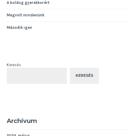
A boldog gyerekkorért
Megvolt mindenünk
Második igen
Keresés
KERESÉS
Archívum
2024. május