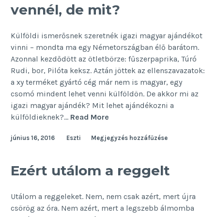
vennél, de mit?
Külföldi ismerősnek szeretnék igazi magyar ajándékot
vinni – mondta ma egy Németországban élő barátom.
Azonnal kezdődött az ötletbörze: fűszerpaprika, Túró
Rudi, bor, Pilóta keksz. Aztán jöttek az ellenszavazatok:
a xy terméket gyártó cég már nem is magyar, egy
csomó mindent lehet venni külföldön. De akkor mi az
igazi magyar ajándék? Mit lehet ajándékozni a
Igazi
külföldieknek?…
Read More
magyar
június 16, 2016
Eszti
Megjegyzés hozzáfűzése
ajándékot
vennél,
de
Ezért utálom a reggelt
mit?
Utálom a reggeleket. Nem, nem csak azért, mert újra
csörög az óra. Nem azért, mert a legszebb álmomba