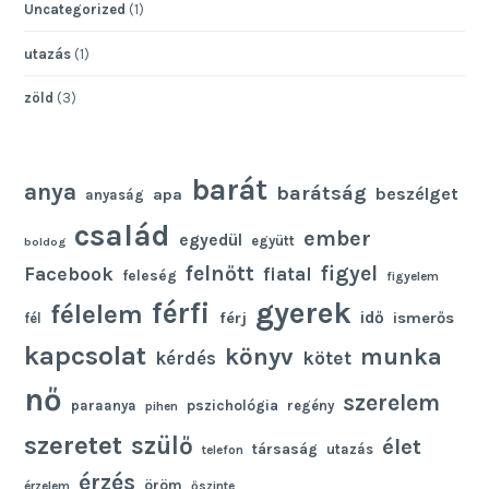
Uncategorized
(1)
utazás
(1)
zöld
(3)
barát
anya
barátság
beszélget
apa
anyaság
család
ember
egyedül
együtt
boldog
felnőtt
figyel
Facebook
fiatal
feleség
figyelem
gyerek
férfi
félelem
idő
férj
ismerős
fél
kapcsolat
könyv
munka
kötet
kérdés
nő
szerelem
pszichológia
paraanya
regény
pihen
szeretet
szülő
élet
társaság
utazás
telefon
érzés
öröm
érzelem
őszinte