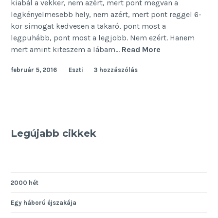
kiabál a vekker, nem azért, mert pont megvan a
legkényelmesebb hely, nem azért, mert pont reggel 6-
kor simogat kedvesen a takaró, pont most a
legpuhább, pont most a legjobb. Nem ezért. Hanem
Ezért
mert amint kiteszem a lábam…
Read More
utálom
február 5, 2016
Eszti
3 hozzászólás
a
reggelt
Legújabb cikkek
2000 hét
Egy háború éjszakája