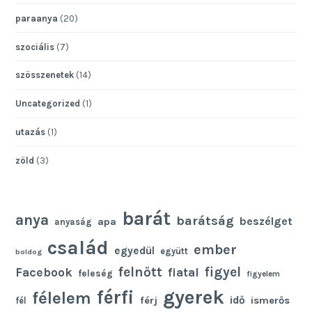
paraanya
(20)
szociális
(7)
szösszenetek
(14)
Uncategorized
(1)
utazás
(1)
zöld
(3)
barát
anya
barátság
beszélget
apa
anyaság
család
ember
egyedül
együtt
boldog
felnőtt
figyel
Facebook
fiatal
feleség
figyelem
gyerek
férfi
félelem
idő
férj
ismerős
fél