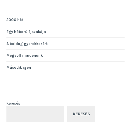
2000 hét
Egy háború éjszakája
A boldog gyerekkorért
Megvolt mindenünk
Második igen
Keresés
KERESÉS