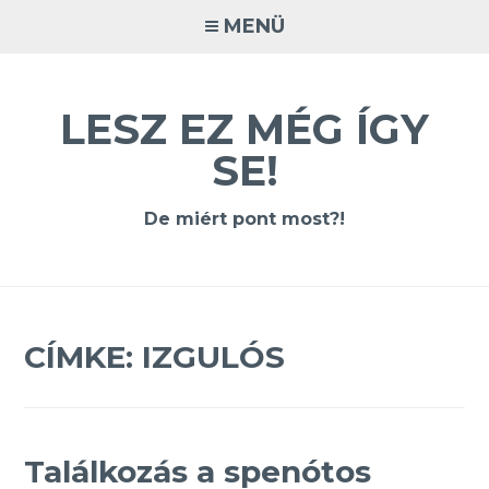
Tovább
MENÜ
a
tartalomra
LESZ EZ MÉG ÍGY
SE!
De miért pont most?!
CÍMKE:
IZGULÓS
Találkozás a spenótos