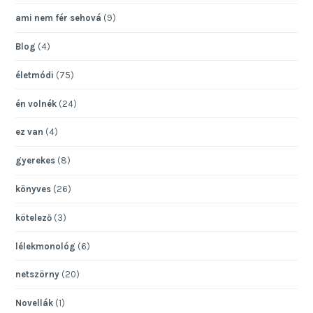
ami nem fér sehová
(9)
Blog
(4)
életmódi
(75)
én volnék
(24)
ez van
(4)
gyerekes
(8)
könyves
(26)
kötelező
(3)
lélekmonológ
(6)
netszörny
(20)
Novellák
(1)