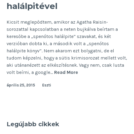
halálpitével
Kicsit meglepődtem, amikor az Agatha Raisin-
sorozattal kapcsolatban a neten bujkálva beírtam a
keresőbe a „spenótos halálpite” szavakat, és két
verzióban dobta ki, a második volt a „spenótos
halálpite könyv”. Nem akarom ezt bolygatni, de el
tudom képzelni, hogy a sütis krimisorozat mellett volt,
aki utánanézett az elkészítésnek. Vagy nem, csak lusta
Találkozás
volt beírni, a google…
Read More
a
április 25, 2015
Eszti
spenótos
halálpitével
Legújabb cikkek