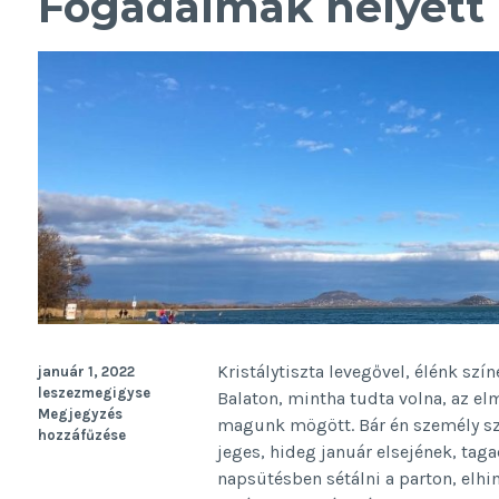
Fogadalmak helyett
Kristálytiszta levegővel, élénk sz
január 1, 2022
leszezmegigyse
Balaton, mintha tudta volna, az e
Megjegyzés
magunk mögött. Bár én személy sze
hozzáfűzése
jeges, hideg január elsejének, taga
napsütésben sétálni a parton, elhi