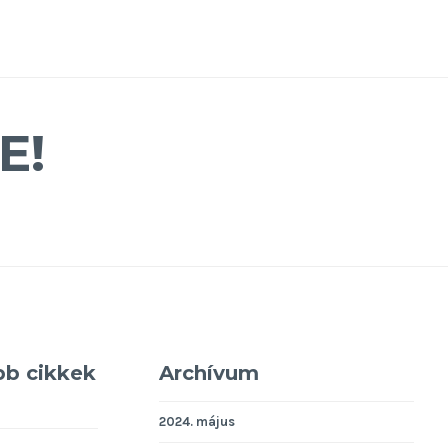
E!
bb cikkek
Archívum
2024. május