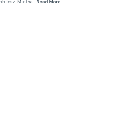
Fogadalmak
bb lesz. Mintha…
Read More
helyett