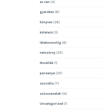
ez van
(4)
gyerekes
(8)
könyves
(26)
kötelező
(3)
lélekmonológ
(6)
netszörny
(20)
Novellák
(1)
paraanya
(20)
szociális
(7)
szösszenetek
(14)
Uncategorized
(1)