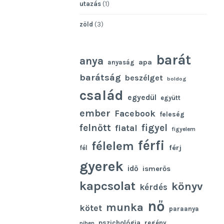
utazás
(1)
zöld
(3)
barát
anya
apa
anyaság
barátság
beszélget
boldog
család
egyedül
együtt
ember
Facebook
feleség
felnőtt
figyel
fiatal
figyelem
férfi
félelem
férj
fél
gyerek
idő
ismerős
kapcsolat
könyv
kérdés
nő
munka
kötet
paraanya
pszichológia
regény
pihen