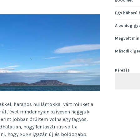
2000 hét
Egy háború 
A boldog gy
Megvolt min
Második ige
Keresés
ínekkel, haragos hullámokkal várt minket a
lmúlt évet mindannyian szívesen hagyjuk
rint jobban örültem volna egy fagyos,
dhatatlan, hogy fantasztikus volt a
nni, hogy 2022 igazán új és boldogabb,