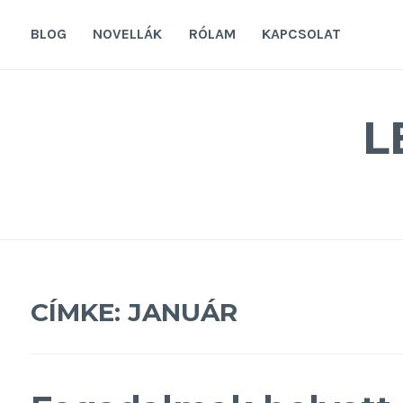
Tovább
a
BLOG
NOVELLÁK
RÓLAM
KAPCSOLAT
tartalomra
L
CÍMKE:
JANUÁR