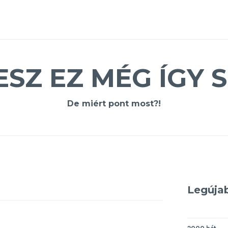
ESZ EZ MÉG ÍGY S
De miért pont most?!
Legúja