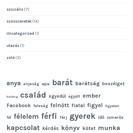
szociális
(7)
szösszenetek
(14)
Uncategorized
(1)
utazás
(1)
zöld
(3)
barát
anya
barátság
beszélget
apa
anyaság
család
ember
egyedül
együtt
boldog
felnőtt
figyel
Facebook
fiatal
feleség
figyelem
gyerek
férfi
félelem
idő
férj
ismerős
fél
kapcsolat
könyv
munka
kötet
kérdés