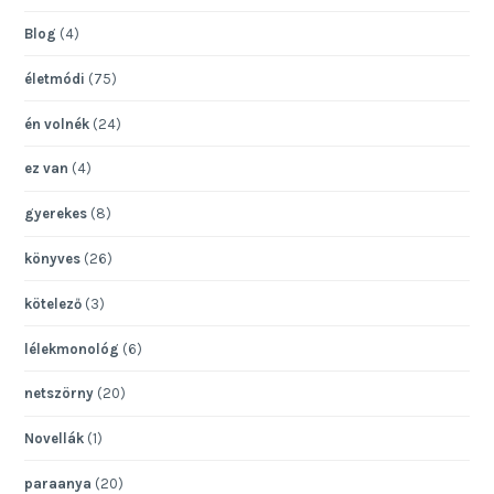
Blog
(4)
életmódi
(75)
én volnék
(24)
ez van
(4)
gyerekes
(8)
könyves
(26)
kötelező
(3)
lélekmonológ
(6)
netszörny
(20)
Novellák
(1)
paraanya
(20)