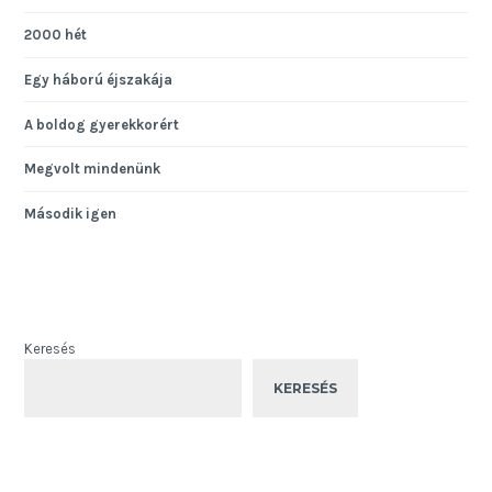
2000 hét
Egy háború éjszakája
A boldog gyerekkorért
Megvolt mindenünk
Második igen
Keresés
KERESÉS