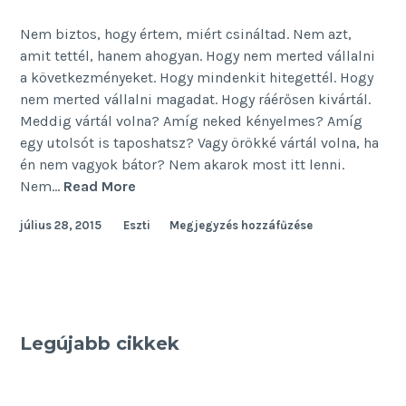
Nem biztos, hogy értem, miért csináltad. Nem azt,
amit tettél, hanem ahogyan. Hogy nem merted vállalni
a következményeket. Hogy mindenkit hitegettél. Hogy
nem merted vállalni magadat. Hogy ráérősen kivártál.
Meddig vártál volna? Amíg neked kényelmes? Amíg
egy utolsót is taposhatsz? Vagy örökké vártál volna, ha
én nem vagyok bátor? Nem akarok most itt lenni.
Túlélés
Nem…
Read More
július 28, 2015
Eszti
Megjegyzés hozzáfűzése
Legújabb cikkek