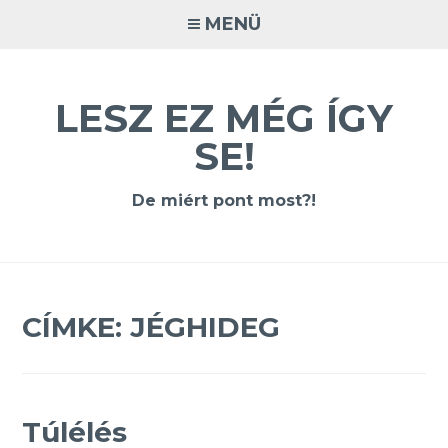
Tovább
MENÜ
a
tartalomra
LESZ EZ MÉG ÍGY
SE!
De miért pont most?!
CÍMKE:
JÉGHIDEG
Túlélés