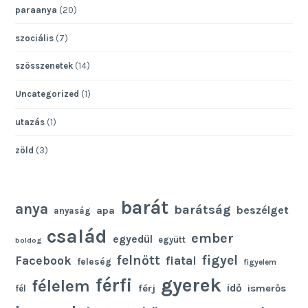
paraanya
(20)
szociális
(7)
szösszenetek
(14)
Uncategorized
(1)
utazás
(1)
zöld
(3)
barát
anya
barátság
beszélget
apa
anyaság
család
ember
egyedül
együtt
boldog
felnőtt
figyel
Facebook
fiatal
feleség
figyelem
gyerek
férfi
félelem
idő
férj
ismerős
fél