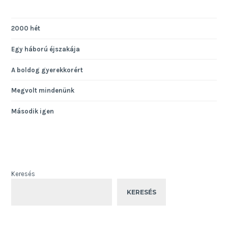
2000 hét
Egy háború éjszakája
A boldog gyerekkorért
Megvolt mindenünk
Második igen
Keresés
KERESÉS