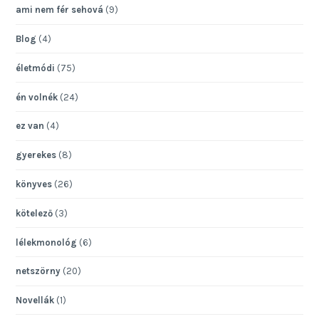
ami nem fér sehová
(9)
Blog
(4)
életmódi
(75)
én volnék
(24)
ez van
(4)
gyerekes
(8)
könyves
(26)
kötelező
(3)
lélekmonológ
(6)
netszörny
(20)
Novellák
(1)