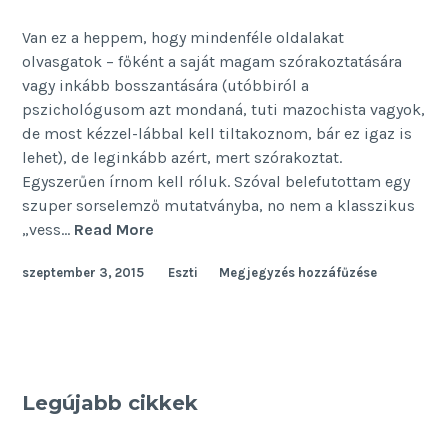
Van ez a heppem, hogy mindenféle oldalakat
olvasgatok – főként a saját magam szórakoztatására
vagy inkább bosszantására (utóbbiról a
pszichológusom azt mondaná, tuti mazochista vagyok,
de most kézzel-lábbal kell tiltakoznom, bár ez igaz is
lehet), de leginkább azért, mert szórakoztat.
Egyszerűen írnom kell róluk. Szóval belefutottam egy
szuper sorselemző mutatványba, no nem a klasszikus
A
„vess…
Read More
netes
szeptember 3, 2015
Eszti
Megjegyzés hozzáfűzése
jóslat
Legújabb cikkek