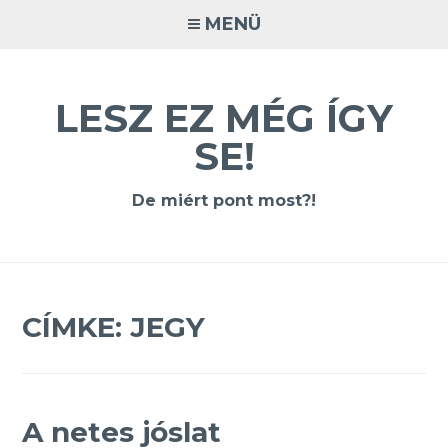
Tovább
MENÜ
a
tartalomra
LESZ EZ MÉG ÍGY
SE!
De miért pont most?!
CÍMKE:
JEGY
A netes jóslat