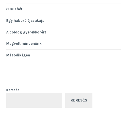
2000 hét
Egy háború éjszakája
A boldog gyerekkorért
Megvolt mindenünk
Második igen
Keresés
KERESÉS