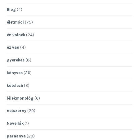
Blog
(4)
életmódi
(75)
én volnék
(24)
ez van
(4)
gyerekes
(8)
könyves
(26)
kötelező
(3)
lélekmonológ
(6)
netszörny
(20)
Novellák
(1)
paraanya
(20)