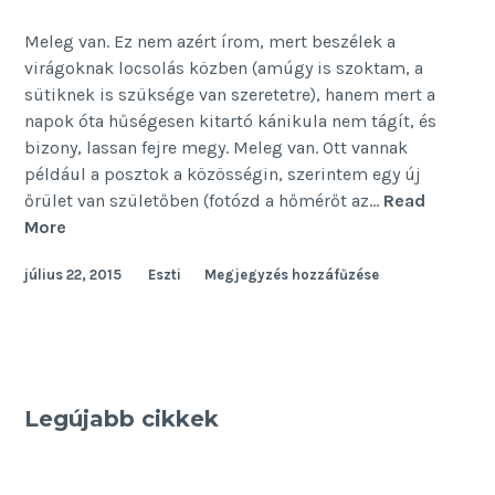
Meleg van. Ez nem azért írom, mert beszélek a
virágoknak locsolás közben (amúgy is szoktam, a
sütiknek is szüksége van szeretetre), hanem mert a
napok óta hűségesen kitartó kánikula nem tágít, és
bizony, lassan fejre megy. Meleg van. Ott vannak
például a posztok a közösségin, szerintem egy új
őrület van születőben (fotózd a hőmérőt az…
Read
35
More
(fok)
július 22, 2015
Eszti
Megjegyzés hozzáfűzése
felett
Legújabb cikkek