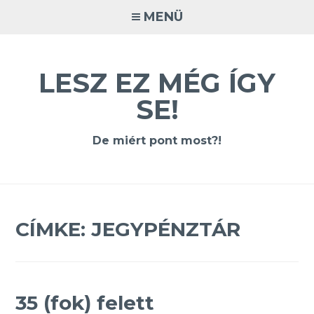
Tovább
MENÜ
a
tartalomra
LESZ EZ MÉG ÍGY
SE!
De miért pont most?!
CÍMKE:
JEGYPÉNZTÁR
35 (fok) felett