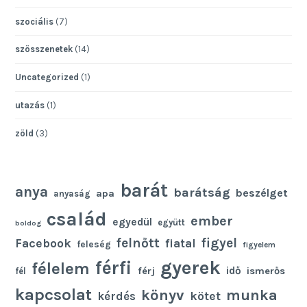
szociális
(7)
szösszenetek
(14)
Uncategorized
(1)
utazás
(1)
zöld
(3)
barát
anya
barátság
beszélget
apa
anyaság
család
ember
egyedül
együtt
boldog
felnőtt
figyel
Facebook
fiatal
feleség
figyelem
gyerek
férfi
félelem
idő
férj
ismerős
fél
kapcsolat
könyv
munka
kötet
kérdés