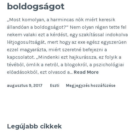
boldogságot
„Most komolyan, a harmincas nők miért keresik
állandóan a boldogságot?” Nem olyan régen tette fel
nekem valaki ezt a kérdést, egy szakítással indokolva
létjogosultságát, mert hogy az exe egész egyszerűen
ezzel magyarázta, miért szeretné befejezni a
kapcsolatot. „Mindenki ezt hajkurássza, ez folyik a
tévéből, ömlik a netről, a blogokról, a pszichológiai
Ezért
előadásokból, ezt olvasod a…
Read More
keresik
augusztus 9, 2017
Eszti
Megjegyzés hozzáfűzése
a
nők
a
boldogságot
Legújabb cikkek