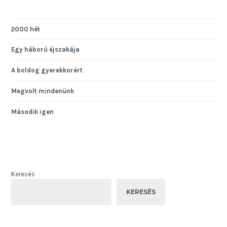
2000 hét
Egy háború éjszakája
A boldog gyerekkorért
Megvolt mindenünk
Második igen
Keresés
KERESÉS