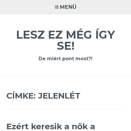
Tovább
MENÜ
a
tartalomra
LESZ EZ MÉG ÍGY
SE!
De miért pont most?!
CÍMKE:
JELENLÉT
Ezért keresik a nők a