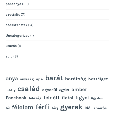
paraanya
(20)
szociális
(7)
szösszenetek
(14)
Uncategorized
(1)
utazás
(1)
zöld
(3)
barát
anya
barátság
beszélget
apa
anyaság
család
ember
egyedül
együtt
boldog
felnőtt
figyel
Facebook
fiatal
feleség
figyelem
gyerek
férfi
félelem
idő
férj
ismerős
fél