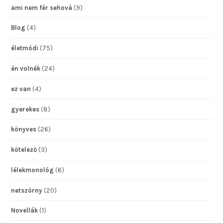
ami nem fér sehová
(9)
Blog
(4)
életmódi
(75)
én volnék
(24)
ez van
(4)
gyerekes
(8)
könyves
(26)
kötelező
(3)
lélekmonológ
(6)
netszörny
(20)
Novellák
(1)