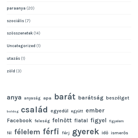
paraanya
(20)
szociális
(7)
szösszenetek
(14)
Uncategorized
(1)
utazás
(1)
zöld
(3)
barát
anya
barátság
beszélget
apa
anyaság
család
ember
egyedül
együtt
boldog
felnőtt
figyel
Facebook
fiatal
feleség
figyelem
gyerek
férfi
félelem
idő
férj
ismerős
fél