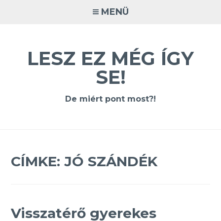
Tovább
MENÜ
a
tartalomra
LESZ EZ MÉG ÍGY
SE!
De miért pont most?!
CÍMKE:
JÓ SZÁNDÉK
Visszatérő gyerekes