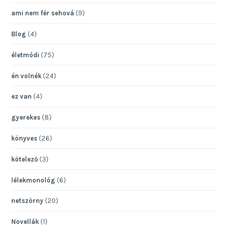
ami nem fér sehová
(9)
Blog
(4)
életmódi
(75)
én volnék
(24)
ez van
(4)
gyerekes
(8)
könyves
(26)
kötelező
(3)
lélekmonológ
(6)
netszörny
(20)
Novellák
(1)