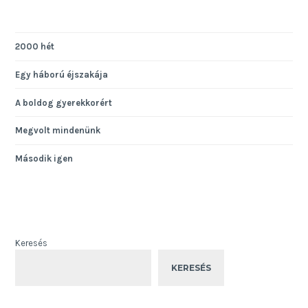
2000 hét
Egy háború éjszakája
A boldog gyerekkorért
Megvolt mindenünk
Második igen
Keresés
KERESÉS