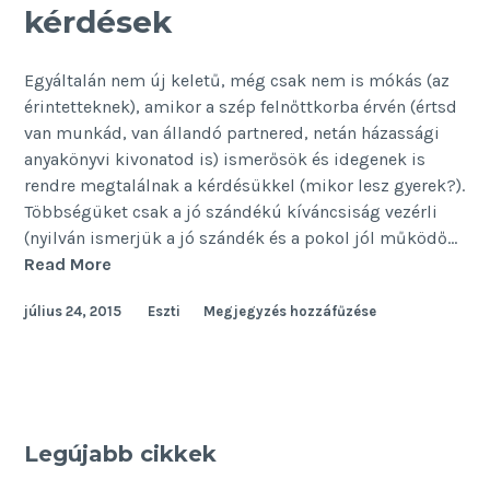
kérdések
Egyáltalán nem új keletű, még csak nem is mókás (az
érintetteknek), amikor a szép felnőttkorba érvén (értsd
van munkád, van állandó partnered, netán házassági
anyakönyvi kivonatod is) ismerősök és idegenek is
rendre megtalálnak a kérdésükkel (mikor lesz gyerek?).
Többségüket csak a jó szándékú kíváncsiság vezérli
(nyilván ismerjük a jó szándék és a pokol jól működő…
Visszatérő
Read More
gyerekes
július 24, 2015
Eszti
Megjegyzés hozzáfűzése
kérdések
Legújabb cikkek