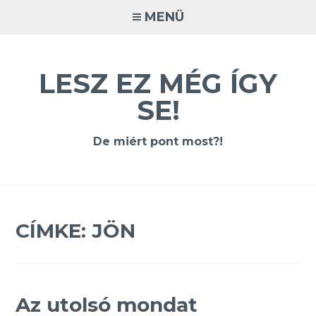
Tovább
MENÜ
a
tartalomra
LESZ EZ MÉG ÍGY
SE!
De miért pont most?!
CÍMKE:
JÖN
Az utolsó mondat