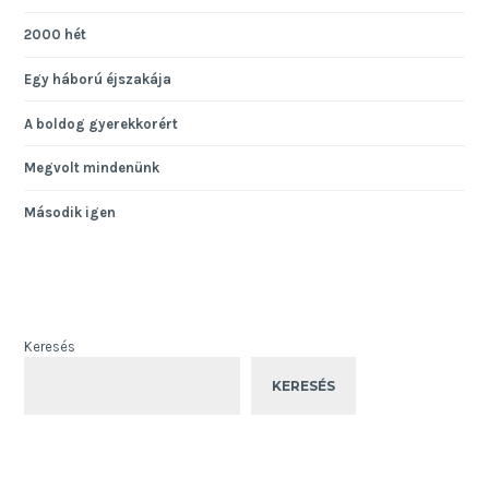
2000 hét
Egy háború éjszakája
A boldog gyerekkorért
Megvolt mindenünk
Második igen
Keresés
KERESÉS