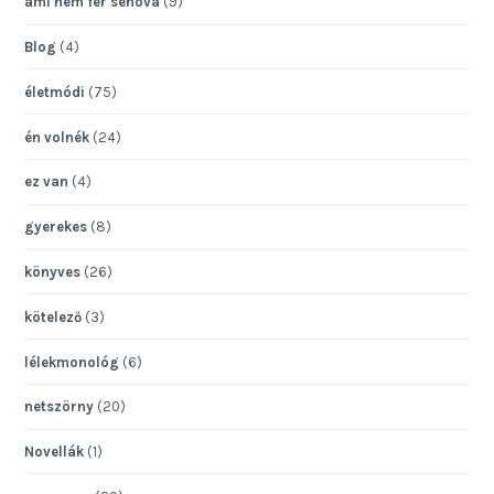
ami nem fér sehová
(9)
Blog
(4)
életmódi
(75)
én volnék
(24)
ez van
(4)
gyerekes
(8)
könyves
(26)
kötelező
(3)
lélekmonológ
(6)
netszörny
(20)
Novellák
(1)