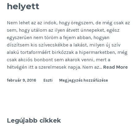
helyett
Nem lehet az az indok, hogy öregszem, de még csak az
sem, hogy utálom az ilyen átvett ünnepeket, egész
egyszerűen nem töröm a fejem abban, hogyan
díszítsem kis szívecskékbe a lakást, milyen új szív
alakú tortaformáért birkózzak a hipermarketben, még
csak akciós bonbont sem akarok venni, mert a
Vale
hétvégén itt a szerelmesek napja. Nem az…
Read More
napi
február 9, 2016
Eszti
Megjegyzés hozzáfűzése
ajá
hely
Legújabb cikkek