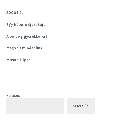
2000 hét
Egy háború éjszakája
A boldog gyerekkorért
Megvolt mindenünk
Második igen
Keresés
KERESÉS