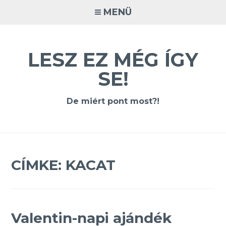
Tovább
MENÜ
a
tartalomra
LESZ EZ MÉG ÍGY
SE!
De miért pont most?!
CÍMKE:
KACAT
Valentin-napi ajándék