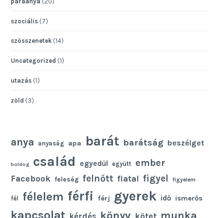
paraanya
(20)
szociális
(7)
szösszenetek
(14)
Uncategorized
(1)
utazás
(1)
zöld
(3)
barát
anya
barátság
beszélget
apa
anyaság
család
ember
egyedül
együtt
boldog
felnőtt
figyel
Facebook
fiatal
feleség
figyelem
gyerek
férfi
félelem
idő
férj
ismerős
fél
kapcsolat
könyv
munka
kötet
kérdés