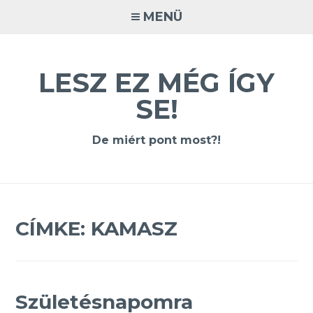
Tovább
MENÜ
a
tartalomra
LESZ EZ MÉG ÍGY
SE!
De miért pont most?!
CÍMKE:
KAMASZ
Születésnapomra