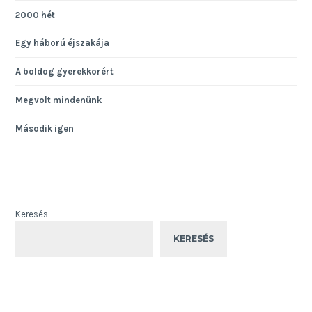
2000 hét
Egy háború éjszakája
A boldog gyerekkorért
Megvolt mindenünk
Második igen
Keresés
KERESÉS