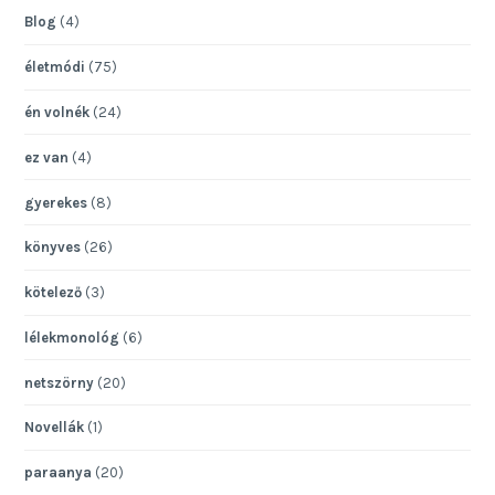
Blog
(4)
életmódi
(75)
én volnék
(24)
ez van
(4)
gyerekes
(8)
könyves
(26)
kötelező
(3)
lélekmonológ
(6)
netszörny
(20)
Novellák
(1)
paraanya
(20)