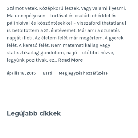
Számot vetek. Középkorú leszek. Vagy valami ilyesmi.
Ma ünnepélyesen – tortával és családi ebéddel és
pálinkával és köszöntésekkel – visszafordíthatatlanul
is betöltöttem a 31. életévemet. Már ami a születés
napját illeti. Az életem felét már megértem. A gyerek
felét. A kereső felét. Nem matematikailag vagy
statisztikailag gondolom, na jó – utóbbit nézve,
Születésnapomra
legyünk pozitívak, ez…
Read More
április 18, 2015
Eszti
Megjegyzés hozzáfűzése
Legújabb cikkek