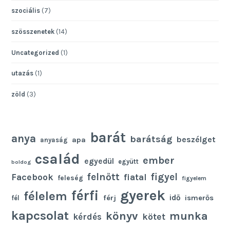
szociális
(7)
szösszenetek
(14)
Uncategorized
(1)
utazás
(1)
zöld
(3)
barát
anya
barátság
beszélget
apa
anyaság
család
ember
egyedül
együtt
boldog
felnőtt
figyel
Facebook
fiatal
feleség
figyelem
gyerek
férfi
félelem
idő
férj
ismerős
fél
kapcsolat
könyv
munka
kötet
kérdés