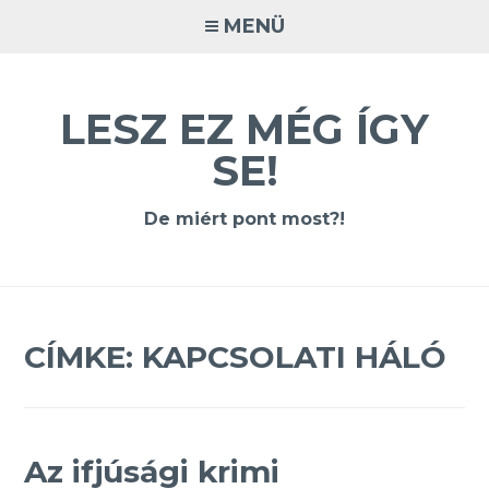
Tovább
MENÜ
a
tartalomra
LESZ EZ MÉG ÍGY
SE!
De miért pont most?!
CÍMKE:
KAPCSOLATI HÁLÓ
Az ifjúsági krimi