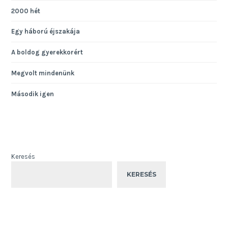
2000 hét
Egy háború éjszakája
A boldog gyerekkorért
Megvolt mindenünk
Második igen
Keresés
KERESÉS