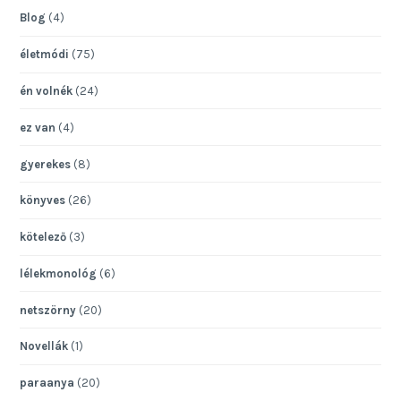
Blog
(4)
életmódi
(75)
én volnék
(24)
ez van
(4)
gyerekes
(8)
könyves
(26)
kötelező
(3)
lélekmonológ
(6)
netszörny
(20)
Novellák
(1)
paraanya
(20)