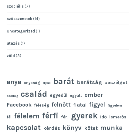
szociális
(7)
szösszenetek
(14)
Uncategorized
(1)
utazás
(1)
zöld
(3)
barát
anya
barátság
beszélget
apa
anyaság
család
ember
egyedül
együtt
boldog
felnőtt
figyel
Facebook
fiatal
feleség
figyelem
gyerek
férfi
félelem
idő
férj
ismerős
fél
kapcsolat
könyv
munka
kötet
kérdés