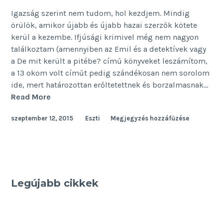
Igazság szerint nem tudom, hol kezdjem. Mindig
örülök, amikor újabb és újabb hazai szerzők kötete
kerül a kezembe. Ifjúsági krimivel még nem nagyon
találkoztam (amennyiben az Emil és a detektívek vagy
a De mit került a pitébe? című könyveket leszámítom,
a 13 okom volt címűt pedig szándékosan nem sorolom
ide, mert határozottan erőltetettnek és borzalmasnak…
Az
Read More
ifjúsági
szeptember 12, 2015
Eszti
Megjegyzés hozzáfűzése
krimi
Legújabb cikkek