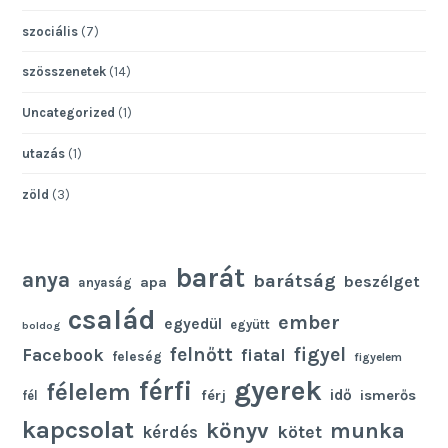
szociális
(7)
szösszenetek
(14)
Uncategorized
(1)
utazás
(1)
zöld
(3)
barát
anya
barátság
beszélget
apa
anyaság
család
ember
egyedül
együtt
boldog
felnőtt
figyel
Facebook
fiatal
feleség
figyelem
gyerek
férfi
félelem
idő
férj
ismerős
fél
kapcsolat
könyv
munka
kötet
kérdés