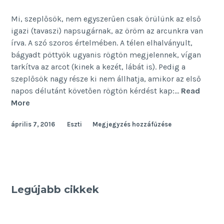
Mi, szeplősök, nem egyszerűen csak örülünk az első
igazi (tavaszi) napsugárnak, az öröm az arcunkra van
írva. A szó szoros értelmében. A télen elhalványult,
bágyadt pöttyök ugyanis rögtön megjelennek, vígan
tarkítva az arcot (kinek a kezét, lábát is). Pedig a
szeplősök nagy része ki nem állhatja, amikor az első
napos délutánt követően rögtön kérdést kap:…
Read
Szeresd
More
a
április 7, 2016
Eszti
Megjegyzés hozzáfűzése
szeplőt!
Legújabb cikkek