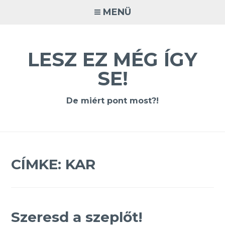
Tovább
MENÜ
a
tartalomra
LESZ EZ MÉG ÍGY
SE!
De miért pont most?!
CÍMKE:
KAR
Szeresd a szeplőt!