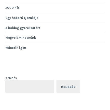
2000 hét
Egy háború éjszakája
A boldog gyerekkorért
Megvolt mindenünk
Második igen
Keresés
KERESÉS