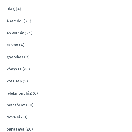
Blog
(4)
életmódi
(75)
én volnék
(24)
ez van
(4)
gyerekes
(8)
könyves
(26)
kötelező
(3)
lélekmonológ
(6)
netszörny
(20)
Novellák
(1)
paraanya
(20)