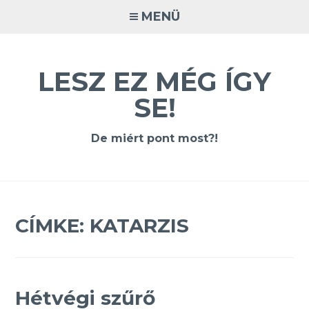
Tovább
MENÜ
a
tartalomra
LESZ EZ MÉG ÍGY
SE!
De miért pont most?!
CÍMKE:
KATARZIS
Hétvégi szűrő