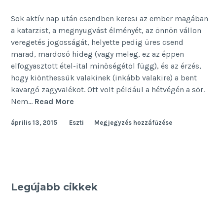
Sok aktív nap után csendben keresi az ember magában
a katarzist, a megnyugvást élményét, az önnön vállon
veregetés jogosságát, helyette pedig üres csend
marad, mardosó hideg (vagy meleg, ez az éppen
elfogyasztott étel-ital minőségétől függ), és az érzés,
hogy kiönthessük valakinek (inkább valakire) a bent
kavargó zagyvalékot. Ott volt például a hétvégén a sör.
Hétvégi
Nem…
Read More
szűrő
április 13, 2015
Eszti
Megjegyzés hozzáfűzése
Legújabb cikkek