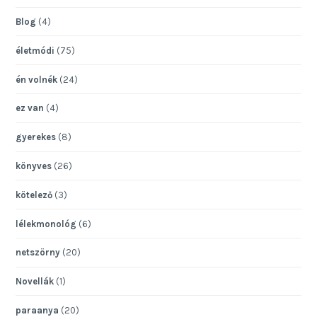
Blog
(4)
életmódi
(75)
én volnék
(24)
ez van
(4)
gyerekes
(8)
könyves
(26)
kötelező
(3)
lélekmonológ
(6)
netszörny
(20)
Novellák
(1)
paraanya
(20)