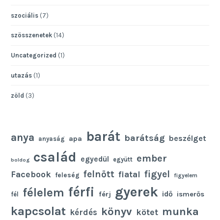
szociális
(7)
szösszenetek
(14)
Uncategorized
(1)
utazás
(1)
zöld
(3)
barát
anya
barátság
beszélget
apa
anyaság
család
ember
egyedül
együtt
boldog
felnőtt
figyel
Facebook
fiatal
feleség
figyelem
gyerek
férfi
félelem
idő
férj
ismerős
fél
kapcsolat
könyv
munka
kötet
kérdés