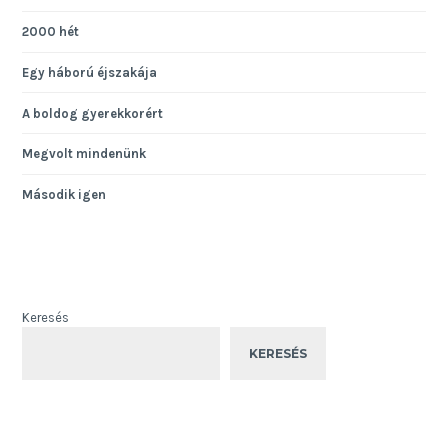
2000 hét
Egy háború éjszakája
A boldog gyerekkorért
Megvolt mindenünk
Második igen
Keresés
KERESÉS