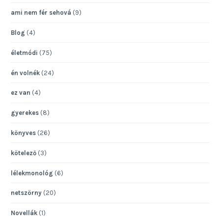
ami nem fér sehová
(9)
Blog
(4)
életmódi
(75)
én volnék
(24)
ez van
(4)
gyerekes
(8)
könyves
(26)
kötelező
(3)
lélekmonológ
(6)
netszörny
(20)
Novellák
(1)