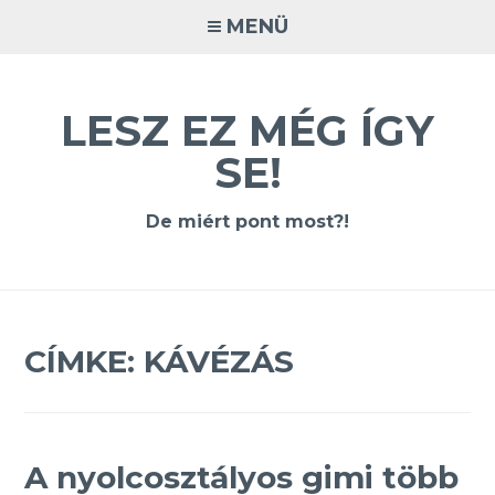
Tovább
MENÜ
a
tartalomra
LESZ EZ MÉG ÍGY
SE!
De miért pont most?!
CÍMKE:
KÁVÉZÁS
A nyolcosztályos gimi több