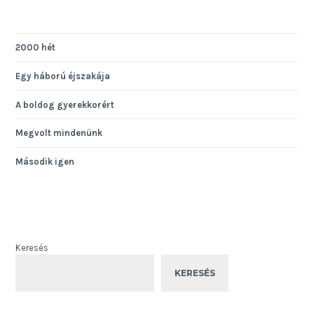
2000 hét
Egy háború éjszakája
A boldog gyerekkorért
Megvolt mindenünk
Második igen
Keresés
KERESÉS