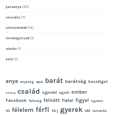
paraanya
(20)
szociális
(7)
szösszenetek
(14)
Uncategorized
(1)
utazás
(1)
zöld
(3)
barát
anya
barátság
beszélget
apa
anyaság
család
ember
egyedül
együtt
boldog
felnőtt
figyel
Facebook
fiatal
feleség
figyelem
gyerek
férfi
félelem
idő
férj
ismerős
fél