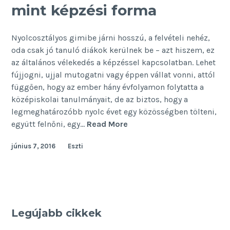
mint képzési forma
Nyolcosztályos gimibe járni hosszú, a felvételi nehéz,
oda csak jó tanuló diákok kerülnek be – azt hiszem, ez
az általános vélekedés a képzéssel kapcsolatban. Lehet
fújjogni, ujjal mutogatni vagy éppen vállat vonni, attól
függően, hogy az ember hány évfolyamon folytatta a
középiskolai tanulmányait, de az biztos, hogy a
legmeghatározóbb nyolc évet egy közösségben tölteni,
A
együtt felnőni, egy…
Read More
nyolcosztályos
június 7, 2016
Eszti
gimi
több
mint
képzési
forma
Legújabb cikkek