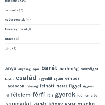
paraanya
(20)
szociális
(7)
szösszenetek
(14)
Uncategorized
(1)
utazás
(1)
zöld
(3)
barát
anya
barátság
beszélget
apa
anyaság
család
ember
egyedül
együtt
boldog
felnőtt
figyel
Facebook
fiatal
feleség
figyelem
gyerek
férfi
félelem
idő
férj
ismerős
fél
kapcsolat
könyv
munka
kötet
kérdés