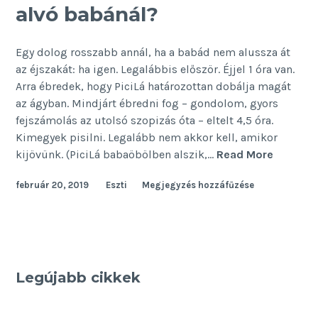
alvó babánál?
Egy dolog rosszabb annál, ha a babád nem alussza át
az éjszakát: ha igen. Legalábbis először. Éjjel 1 óra van.
Arra ébredek, hogy PiciLá határozottan dobálja magát
az ágyban. Mindjárt ébredni fog – gondolom, gyors
fejszámolás az utolsó szopizás óta – eltelt 4,5 óra.
Kimegyek pisilni. Legalább nem akkor kell, amikor
Mi
kijövünk. (PiciLá babaöbölben alszik,…
Read More
lehet
február 20, 2019
Eszti
Megjegyzés hozzáfűzése
rosszab
a
nem
alvó
babánál
Legújabb cikkek