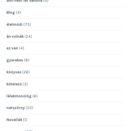
ami nem fér sehová
(9)
Blog
(4)
életmódi
(75)
én volnék
(24)
ez van
(4)
gyerekes
(8)
könyves
(26)
kötelező
(3)
lélekmonológ
(6)
netszörny
(20)
Novellák
(1)