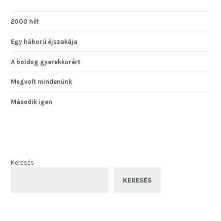
2000 hét
Egy háború éjszakája
A boldog gyerekkorért
Megvolt mindenünk
Második igen
Keresés
KERESÉS