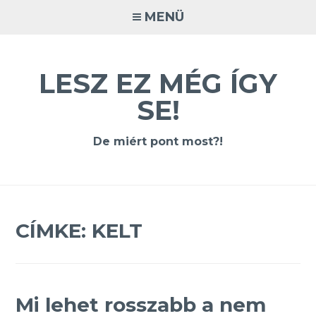
Tovább
MENÜ
a
tartalomra
LESZ EZ MÉG ÍGY
SE!
De miért pont most?!
CÍMKE:
KELT
Mi lehet rosszabb a nem