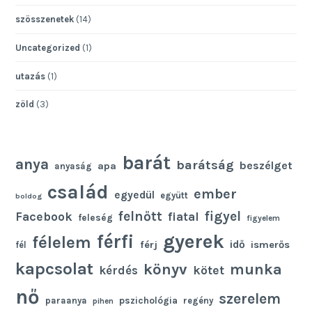
szösszenetek
(14)
Uncategorized
(1)
utazás
(1)
zöld
(3)
barát
anya
barátság
beszélget
apa
anyaság
család
ember
egyedül
együtt
boldog
felnőtt
figyel
Facebook
fiatal
feleség
figyelem
gyerek
férfi
félelem
idő
férj
ismerős
fél
kapcsolat
könyv
munka
kötet
kérdés
nő
szerelem
pszichológia
paraanya
regény
pihen