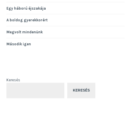
Egy háború éjszakája
A boldog gyerekkorért
Megvolt mindenünk
Második igen
Keresés
KERESÉS