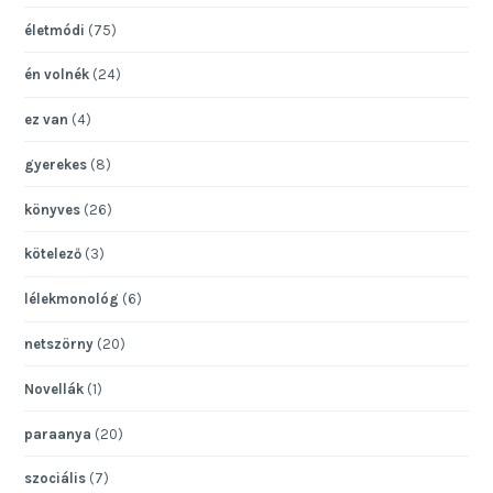
életmódi
(75)
én volnék
(24)
ez van
(4)
gyerekes
(8)
könyves
(26)
kötelező
(3)
lélekmonológ
(6)
netszörny
(20)
Novellák
(1)
paraanya
(20)
szociális
(7)