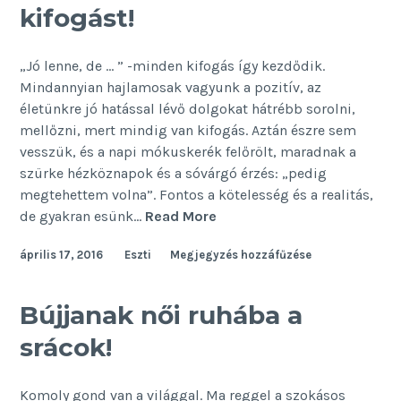
kifogást!
„Jó lenne, de … ” -minden kifogás így kezdődik.
Mindannyian hajlamosak vagyunk a pozitív, az
életünkre jó hatással lévő dolgokat hátrébb sorolni,
mellőzni, mert mindig van kifogás. Aztán észre sem
vesszük, és a napi mókuskerék felőrölt, maradnak a
szürke hézköznapok és a sóvárgó érzés: „pedig
megtehettem volna”. Fontos a kötelesség és a realitás,
5
de gyakran esünk…
Read More
helyzet,
április 17, 2016
Eszti
Megjegyzés hozzáfűzése
amikor
ne
keress
Bújjanak női ruhába a
kifogást!
srácok!
Komoly gond van a világgal. Ma reggel a szokásos