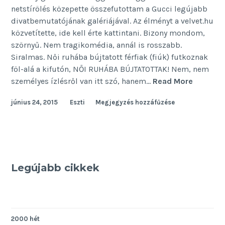
netstírölés közepette összefutottam a Gucci legújabb
divatbemutatójának galériájával. Az élményt a velvet.hu
közvetítette, ide kell érte kattintani. Bizony mondom,
szörnyű. Nem tragikomédia, annál is rosszabb.
Siralmas. Női ruhába bújtatott férfiak (fiúk) futkoznak
föl-alá a kifutón, NŐI RUHÁBA BÚJTATOTTAK! Nem, nem
Bújjanak
személyes ízlésről van itt szó, hanem…
Read More
női
június 24, 2015
Eszti
Megjegyzés hozzáfűzése
ruhába
a
srácok!
Legújabb cikkek
2000 hét