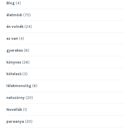
Blog
(4)
életmódi
(75)
én volnék
(24)
ez van
(4)
gyerekes
(8)
könyves
(26)
kötelező
(3)
lélekmonológ
(6)
netszörny
(20)
Novellák
(1)
paraanya
(20)