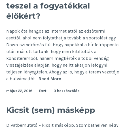
teszel a fogyatékkal
élőkért?
Napok óta hangos az internet attól az edzőtermi
esettől, ahol nem folytathatja tovább a sportolást egy
Down-szindrómás fiú. Hogy napokkal a hír felröppente
után már ott tartunk, hogy nem kitiltották a
konditeremből, hanem megkérték a többi vendég
visszajelzése alapján, hogy ne itt akarjon lefogyni,
teljesen lényegtelen. Ahogy az is, hogy a terem vezetője
A
a bulvársajtót…
Read More
megosztáson
május 22, 2016
Eszti
3 hozzászólás
túl
mit
teszel
Kicsit (sem) másképp
a
fogyatékkal
Divatbemutató – kicsit másképp. Szombathelyen négy
élőkért?