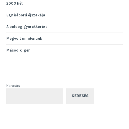
2000 hét
Egy háború éjszakája
A boldog gyerekkorért
Megvolt mindenünk
Második igen
Keresés
KERESÉS