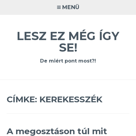
Tovább
MENÜ
a
tartalomra
LESZ EZ MÉG ÍGY
SE!
De miért pont most?!
CÍMKE:
KEREKESSZÉK
A megosztáson túl mit