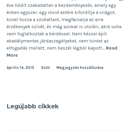
éve hódít szakadatlan a kezdeményezés, amely egy
évben egyszer, egy rövid estére kifordítja a világot,
közel hozza a szokatlant, megfacsarja az arra
érzékenyek szívét, és még azokat is utoléri, akik soha
nem foglalkoztak a kérdéssel. Nem kézzel épít
akadálymentes járdaszegélyeket, nem tüntet az
elfogadás mellett, nem beszél légből kapott…
Read
Kicsit
More
(sem)
április 14, 2015
Eszti
Megjegyzés hozzáfűzése
másképp
Legújabb cikkek