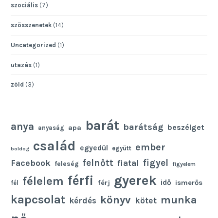
szociális
(7)
szösszenetek
(14)
Uncategorized
(1)
utazás
(1)
zöld
(3)
barát
anya
barátság
beszélget
apa
anyaság
család
ember
egyedül
együtt
boldog
felnőtt
figyel
Facebook
fiatal
feleség
figyelem
gyerek
férfi
félelem
idő
férj
ismerős
fél
kapcsolat
könyv
munka
kötet
kérdés