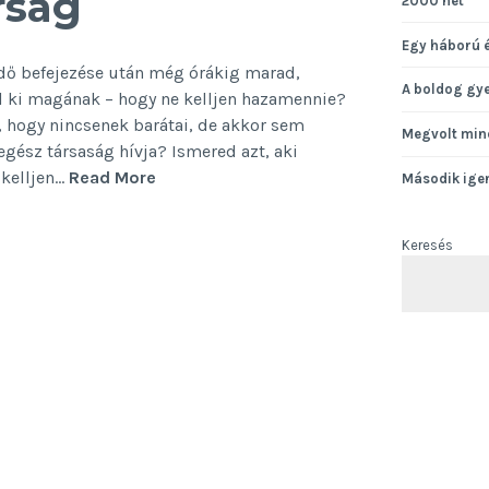
rság
2000 hét
Egy háború 
idő befejezése után még órákig marad,
A boldog gy
lál ki magának – hogy ne kelljen hazamennie?
, hogy nincsenek barátai, de akkor sem
Megvolt min
egész társaság hívja? Ismered azt, aki
Önként
 kelljen…
Read More
Második ige
vállalt
mártírság
Keresés