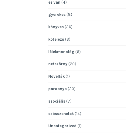
ez van
(4)
gyerekes
(8)
könyves
(26)
kötelező
(3)
lélekmonológ
(6)
netszörny
(20)
Novellák
(1)
paraanya
(20)
szociális
(7)
szösszenetek
(14)
Uncategorized
(1)