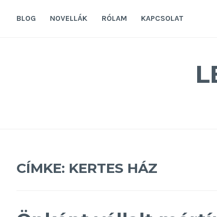
Tovább
a
BLOG
NOVELLÁK
RÓLAM
KAPCSOLAT
tartalomra
L
CÍMKE:
KERTES HÁZ