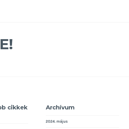
E!
bb cikkek
Archívum
2024. május