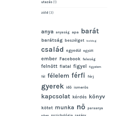
utazás
(1)
zöld
(3)
barát
anya
apa
anyaság
barátság
beszélget
boldog
család
egyedül
együtt
ember
Facebook
feleség
felnőtt
figyel
fiatal
figyelem
férfi
félelem
férj
fél
gyerek
idő
ismerős
kapcsolat
könyv
kérdés
nő
munka
kötet
paraanya
pszichológia
regény
pihen