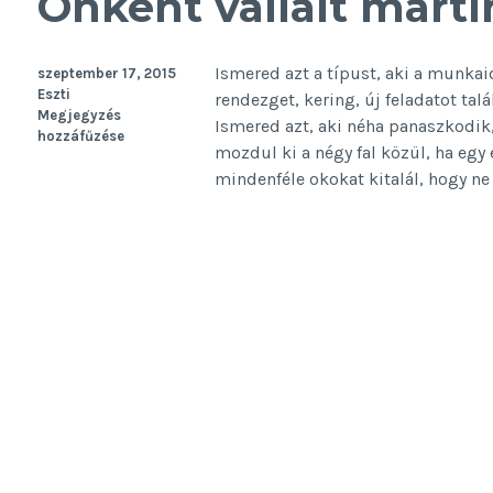
Önként vállalt mártí
Ismered azt a típust, aki a munka
szeptember 17, 2015
Eszti
rendezget, kering, új feladatot ta
Megjegyzés
Ismered azt, aki néha panaszkodik
hozzáfűzése
mozdul ki a négy fal közül, ha egy 
mindenféle okokat kitalál, hogy ne