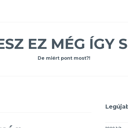
ESZ EZ MÉG ÍGY S
De miért pont most?!
Legúja