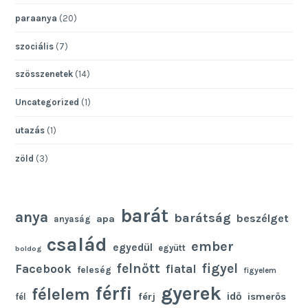
paraanya
(20)
szociális
(7)
szösszenetek
(14)
Uncategorized
(1)
utazás
(1)
zöld
(3)
barát
anya
barátság
beszélget
apa
anyaság
család
ember
egyedül
együtt
boldog
felnőtt
figyel
Facebook
fiatal
feleség
figyelem
gyerek
férfi
félelem
idő
férj
ismerős
fél