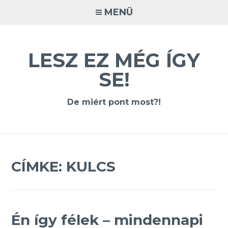
Tovább
MENÜ
a
tartalomra
LESZ EZ MÉG ÍGY
SE!
De miért pont most?!
CÍMKE:
KULCS
Én így félek – mindennapi