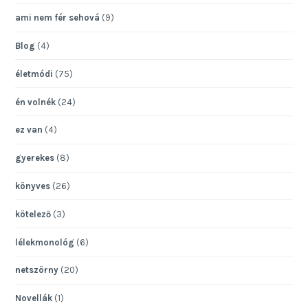
ami nem fér sehová
(9)
Blog
(4)
életmódi
(75)
én volnék
(24)
ez van
(4)
gyerekes
(8)
könyves
(26)
kötelező
(3)
lélekmonológ
(6)
netszörny
(20)
Novellák
(1)