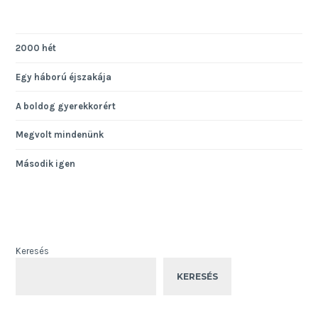
2000 hét
Egy háború éjszakája
A boldog gyerekkorért
Megvolt mindenünk
Második igen
Keresés
KERESÉS