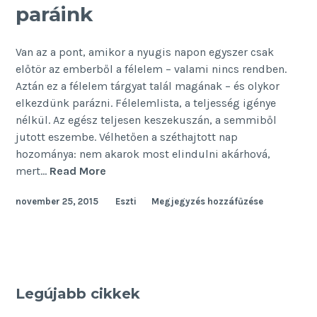
paráink
Van az a pont, amikor a nyugis napon egyszer csak
előtör az emberből a félelem – valami nincs rendben.
Aztán ez a félelem tárgyat talál magának – és olykor
elkezdünk parázni. Félelemlista, a teljesség igénye
nélkül. Az egész teljesen keszekuszán, a semmiből
jutott eszembe. Vélhetően a széthajtott nap
hozománya: nem akarok most elindulni akárhová,
Én
mert…
Read More
így
november 25, 2015
Eszti
Megjegyzés hozzáfűzése
félek
–
mindennapi
paráink
Legújabb cikkek