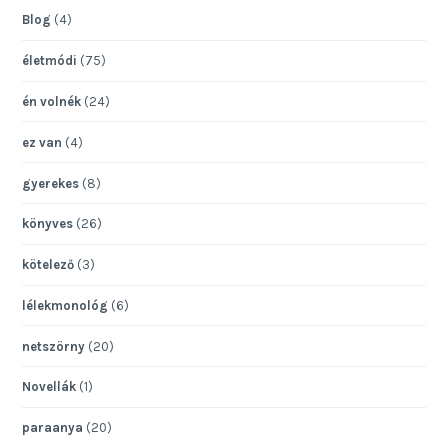
Blog
(4)
életmódi
(75)
én volnék
(24)
ez van
(4)
gyerekes
(8)
könyves
(26)
kötelező
(3)
lélekmonológ
(6)
netszörny
(20)
Novellák
(1)
paraanya
(20)