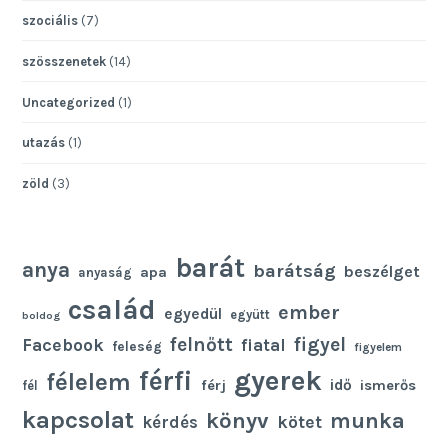
szociális
(7)
szösszenetek
(14)
Uncategorized
(1)
utazás
(1)
zöld
(3)
barát
anya
barátság
beszélget
apa
anyaság
család
ember
egyedül
együtt
boldog
felnőtt
figyel
Facebook
fiatal
feleség
figyelem
gyerek
férfi
félelem
idő
férj
ismerős
fél
kapcsolat
könyv
munka
kötet
kérdés