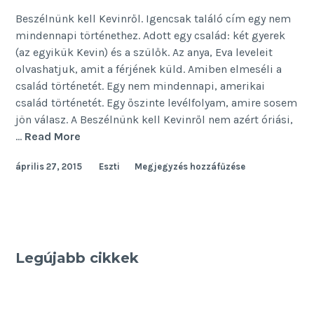
Beszélnünk kell Kevinről. Igencsak találó cím egy nem
mindennapi történethez. Adott egy család: két gyerek
(az egyikük Kevin) és a szülők. Az anya, Eva leveleit
olvashatjuk, amit a férjének küld. Amiben elmeséli a
család történetét. Egy nem mindennapi, amerikai
család történetét. Egy őszinte levélfolyam, amire sosem
jön válasz. A Beszélnünk kell Kevinről nem azért óriási,
Beszélnünk
…
Read More
kell
április 27, 2015
Eszti
Megjegyzés hozzáfűzése
Kevinről
Legújabb cikkek