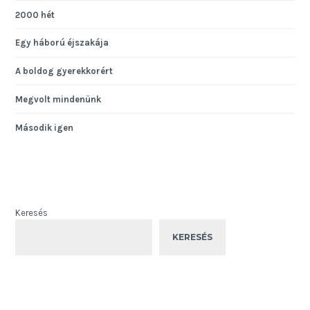
2000 hét
Egy háború éjszakája
A boldog gyerekkorért
Megvolt mindenünk
Második igen
Keresés
KERESÉS