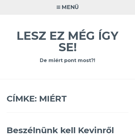
Tovább
MENÜ
a
tartalomra
LESZ EZ MÉG ÍGY
SE!
De miért pont most?!
CÍMKE:
MIÉRT
Beszélnünk kell Kevinről