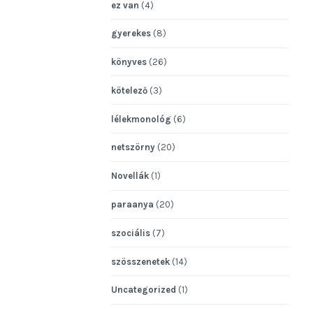
ez van
(4)
gyerekes
(8)
könyves
(26)
kötelező
(3)
lélekmonológ
(6)
netszörny
(20)
Novellák
(1)
paraanya
(20)
szociális
(7)
szösszenetek
(14)
Uncategorized
(1)