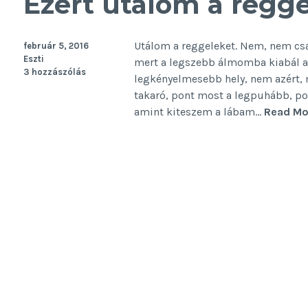
Ezért utálom a regge
Utálom a reggeleket. Nem, nem csak
február 5, 2016
Eszti
mert a legszebb álmomba kiabál a
3 hozzászólás
legkényelmesebb hely, nem azért, 
takaró, pont most a legpuhább, p
amint kiteszem a lábam…
Read Mo