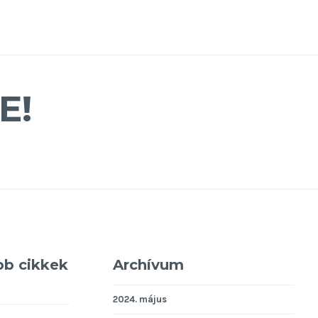
E!
bb cikkek
Archívum
2024. május