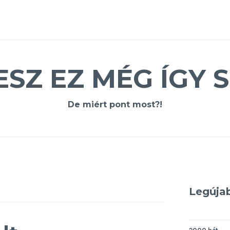
ESZ EZ MÉG ÍGY S
De miért pont most?!
Legúja