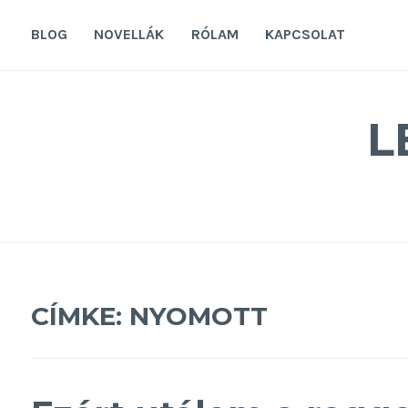
Tovább
a
BLOG
NOVELLÁK
RÓLAM
KAPCSOLAT
tartalomra
L
CÍMKE:
NYOMOTT