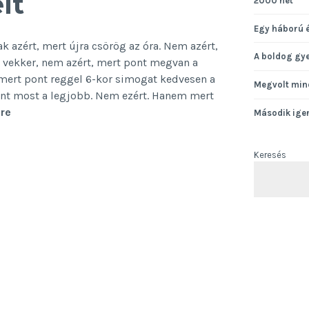
lt
2000 hét
Egy háború 
 azért, mert újra csörög az óra. Nem azért,
A boldog gy
 vekker, nem azért, mert pont megvan a
mert pont reggel 6-kor simogat kedvesen a
Megvolt min
ont most a legjobb. Nem ezért. Hanem mert
Ezért
re
Második ige
utálom
a
Keresés
reggelt