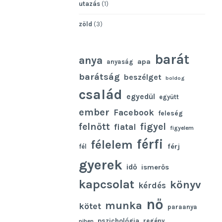
utazás
(1)
zöld
(3)
barát
anya
apa
anyaság
barátság
beszélget
boldog
család
egyedül
együtt
ember
Facebook
feleség
felnőtt
figyel
fiatal
figyelem
férfi
félelem
férj
fél
gyerek
idő
ismerős
kapcsolat
könyv
kérdés
nő
munka
kötet
paraanya
pszichológia
regény
pihen