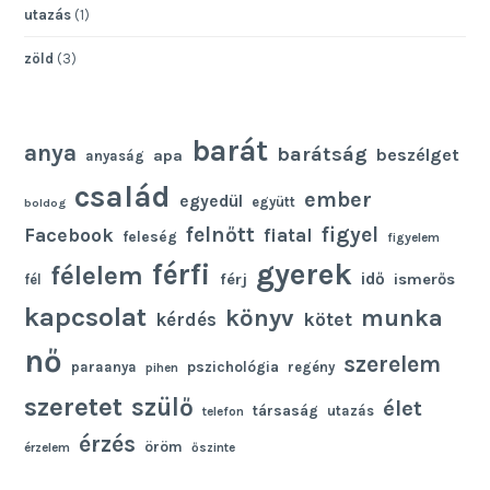
utazás
(1)
zöld
(3)
barát
anya
barátság
beszélget
apa
anyaság
család
ember
egyedül
együtt
boldog
felnőtt
figyel
Facebook
fiatal
feleség
figyelem
gyerek
férfi
félelem
idő
férj
ismerős
fél
kapcsolat
könyv
munka
kötet
kérdés
nő
szerelem
pszichológia
paraanya
regény
pihen
szeretet
szülő
élet
társaság
utazás
telefon
érzés
öröm
érzelem
őszinte