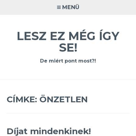
Tovább
MENÜ
a
tartalomra
LESZ EZ MÉG ÍGY
SE!
De miért pont most?!
CÍMKE:
ÖNZETLEN
Díjat mindenkinek!