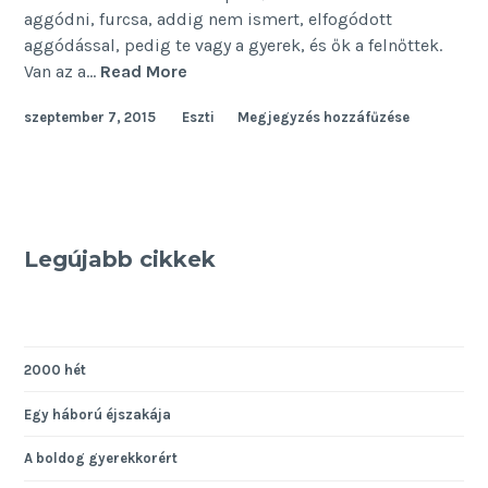
aggódni, furcsa, addig nem ismert, elfogódott
aggódással, pedig te vagy a gyerek, és ők a felnőttek.
Igazi
Van az a…
Read More
hősök
szeptember 7, 2015
Eszti
Megjegyzés hozzáfűzése
Legújabb cikkek
2000 hét
Egy háború éjszakája
A boldog gyerekkorért