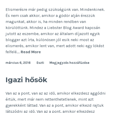
Elismerésre már pedig szükségünk van. Mindenkinek.
És nem csak akkor, amikor a gödör alján érezzük
magunkat, akkor is, ha minden rendben van
körülöttünk. Mindez a Liebster Blog Award kapcsán
jutott az eszembe, amikor az általam díjazott egyik
blogger azt írta, különösen jól esik neki most az
elismerés, amikor lent van, mert adott neki egy lökést
Díjat
felfelé.…
Read More
mindenkinek!
március 6, 2016
Eszti
Megjegyzés hozzáfűzése
Igazi hősök
Van az a pont, van az az idő, amikor elkezdesz aggódni
értük, mert már nem rettenthetetlenek, mint azt
gyerekként láttad. Van az a pont, amikor elkezd rajtuk
látszódni az idő. Van az a pont, amikor elkezdesz