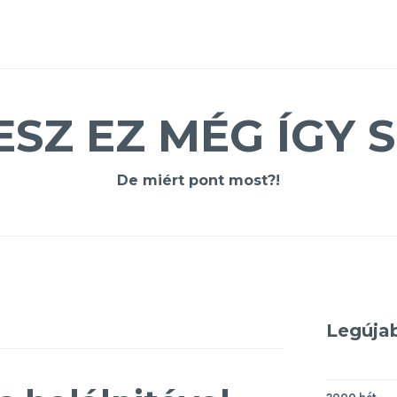
ESZ EZ MÉG ÍGY S
De miért pont most?!
Legúja