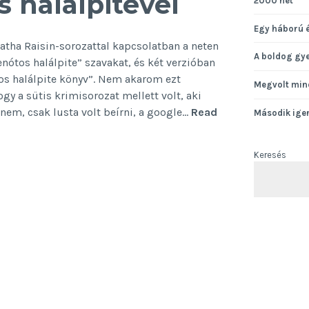
s halálpitével
2000 hét
Egy háború 
tha Raisin-sorozattal kapcsolatban a neten
A boldog gy
nótos halálpite” szavakat, és két verzióban
tos halálpite könyv”. Nem akarom ezt
Megvolt min
gy a sütis krimisorozat mellett volt, aki
 nem, csak lusta volt beírni, a google…
Read
Második ige
Keresés