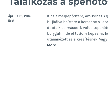
Találkozás a spenóto
Kicsit meglepődtem, amikor az Aga
április 25, 2015
Eszti
bujkálva beírtam a keresőbe a „spe
dobta ki, a második volt a „spenó
bolygatni, de el tudom képzelni, ho
utánanézett az elkészítésnek. Vagy
Találkozás
More
a
spenótos
halálpitével