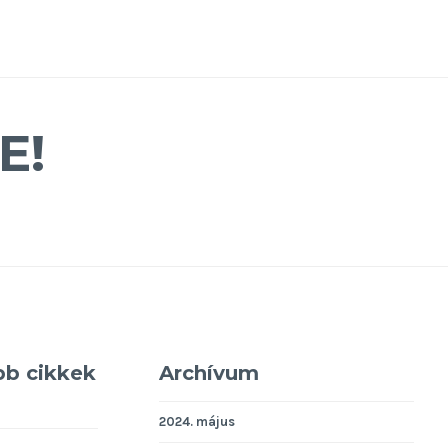
E!
bb cikkek
Archívum
2024. május