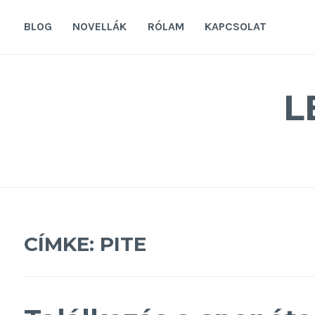
Tovább
a
BLOG
NOVELLÁK
RÓLAM
KAPCSOLAT
tartalomra
L
CÍMKE:
PITE