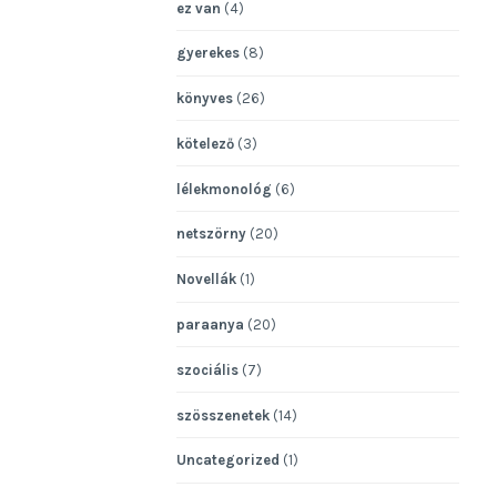
ez van
(4)
gyerekes
(8)
könyves
(26)
kötelező
(3)
lélekmonológ
(6)
netszörny
(20)
Novellák
(1)
paraanya
(20)
szociális
(7)
szösszenetek
(14)
Uncategorized
(1)