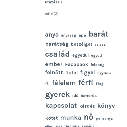
utazás
(1)
zöld
(3)
barát
anya
apa
anyaság
barátság
beszélget
boldog
család
egyedül
együtt
ember
Facebook
feleség
felnőtt
figyel
fiatal
figyelem
férfi
félelem
férj
fél
gyerek
idő
ismerős
kapcsolat
könyv
kérdés
nő
munka
kötet
paraanya
pszichológia
regény
pihen