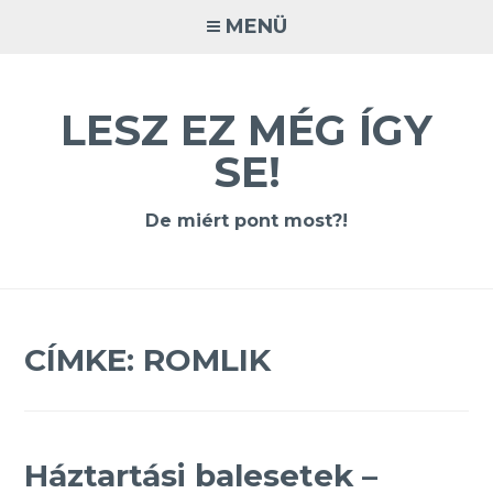
Tovább
MENÜ
a
tartalomra
LESZ EZ MÉG ÍGY
SE!
De miért pont most?!
CÍMKE:
ROMLIK
Háztartási balesetek –