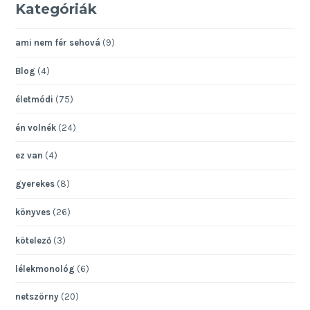
Kategóriák
ami nem fér sehová
(9)
Blog
(4)
életmódi
(75)
én volnék
(24)
ez van
(4)
gyerekes
(8)
könyves
(26)
kötelező
(3)
lélekmonológ
(6)
netszörny
(20)