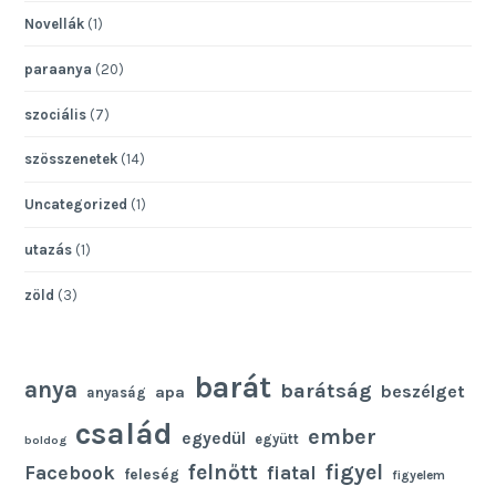
Novellák
(1)
paraanya
(20)
szociális
(7)
szösszenetek
(14)
Uncategorized
(1)
utazás
(1)
zöld
(3)
barát
anya
barátság
beszélget
apa
anyaság
család
ember
egyedül
együtt
boldog
felnőtt
figyel
Facebook
fiatal
feleség
figyelem