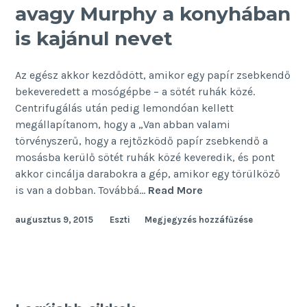
avagy Murphy a konyhában
is kajánul nevet
Az egész akkor kezdődött, amikor egy papír zsebkendő
bekeveredett a mosógépbe – a sötét ruhák közé.
Centrifugálás után pedig lemondóan kellett
megállapítanom, hogy a „Van abban valami
törvényszerű, hogy a rejtőzködő papír zsebkendő a
mosásba kerülő sötét ruhák közé keveredik, és pont
akkor cincálja darabokra a gép, amikor egy törülköző
Háztartási
is van a dobban. Továbbá…
Read More
balesetek
augusztus 9, 2015
Eszti
Megjegyzés hozzáfűzése
–
avagy
Murphy
a
konyhában
is