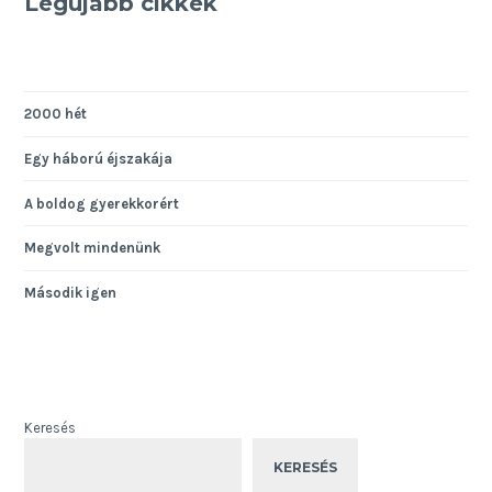
Legújabb cikkek
kajánul
nevet
2000 hét
Egy háború éjszakája
A boldog gyerekkorért
Megvolt mindenünk
Második igen
Keresés
KERESÉS