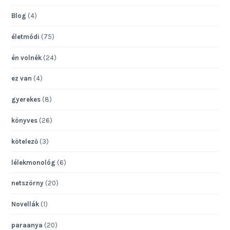
Blog
(4)
életmódi
(75)
én volnék
(24)
ez van
(4)
gyerekes
(8)
könyves
(26)
kötelező
(3)
lélekmonológ
(6)
netszörny
(20)
Novellák
(1)
paraanya
(20)