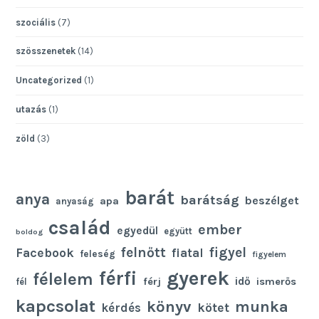
szociális
(7)
szösszenetek
(14)
Uncategorized
(1)
utazás
(1)
zöld
(3)
barát
anya
barátság
beszélget
apa
anyaság
család
ember
egyedül
együtt
boldog
felnőtt
figyel
Facebook
fiatal
feleség
figyelem
gyerek
férfi
félelem
idő
férj
ismerős
fél
kapcsolat
könyv
munka
kötet
kérdés