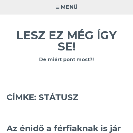
Tovább
MENÜ
a
tartalomra
LESZ EZ MÉG ÍGY
SE!
De miért pont most?!
CÍMKE:
STÁTUSZ
Az énidő a férfiaknak is jár