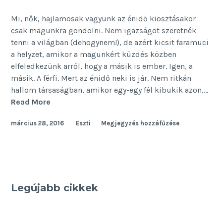
Mi, nők, hajlamosak vagyunk az énidő kiosztásakor
csak magunkra gondolni. Nem igazságot szeretnék
tenni a világban (dehogynem!), de azért kicsit faramuci
a helyzet, amikor a magunkért küzdés közben
elfeledkezünk arról, hogy a másik is ember. Igen, a
másik. A férfi. Mert az énidő neki is jár. Nem ritkán
hallom társaságban, amikor egy-egy fél kibukik azon,…
Az
Read More
énidő
március 28, 2016
Eszti
Megjegyzés hozzáfűzése
a
férfiaknak
is
jár
Legújabb cikkek