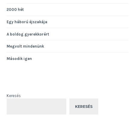
2000 hét
Egy háború éjszakája
A boldog gyerekkorért
Megvolt mindenünk
Második igen
Keresés
KERESÉS