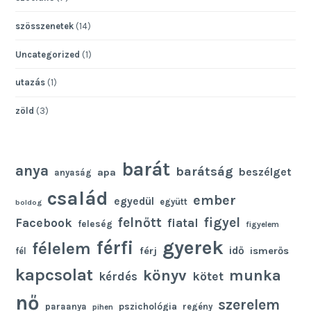
szösszenetek
(14)
Uncategorized
(1)
utazás
(1)
zöld
(3)
barát
anya
barátság
beszélget
apa
anyaság
család
ember
egyedül
együtt
boldog
felnőtt
figyel
Facebook
fiatal
feleség
figyelem
gyerek
férfi
félelem
idő
férj
ismerős
fél
kapcsolat
könyv
munka
kötet
kérdés
nő
szerelem
pszichológia
paraanya
regény
pihen