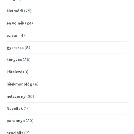
életmódi
(75)
én volnék
(24)
ez van
(4)
gyerekes
(8)
könyves
(26)
kötelező
(3)
lélekmonológ
(6)
netszörny
(20)
Novellák
(1)
paraanya
(20)
szociális
(7)