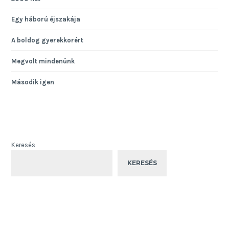
Egy háború éjszakája
A boldog gyerekkorért
Megvolt mindenünk
Második igen
Keresés
KERESÉS