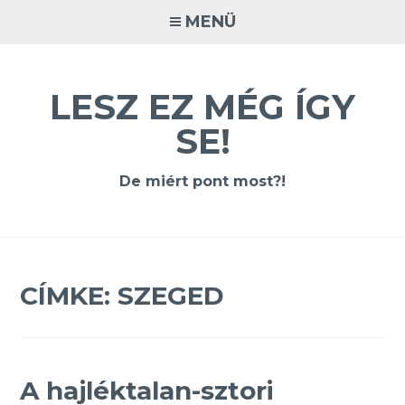
Tovább
MENÜ
a
tartalomra
LESZ EZ MÉG ÍGY
SE!
De miért pont most?!
CÍMKE:
SZEGED
A hajléktalan-sztori