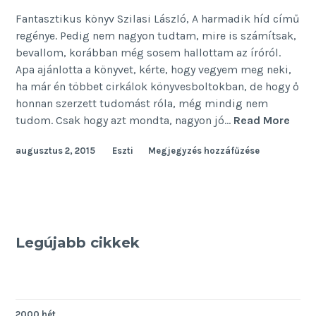
Fantasztikus könyv Szilasi László, A harmadik híd című
regénye. Pedig nem nagyon tudtam, mire is számítsak,
bevallom, korábban még sosem hallottam az íróról.
Apa ajánlotta a könyvet, kérte, hogy vegyem meg neki,
ha már én többet cirkálok könyvesboltokban, de hogy ő
honnan szerzett tudomást róla, még mindig nem
A
tudom. Csak hogy azt mondta, nagyon jó…
Read More
hajlé
augusztus 2, 2015
Eszti
Megjegyzés hozzáfűzése
sztor
Legújabb cikkek
2000 hét