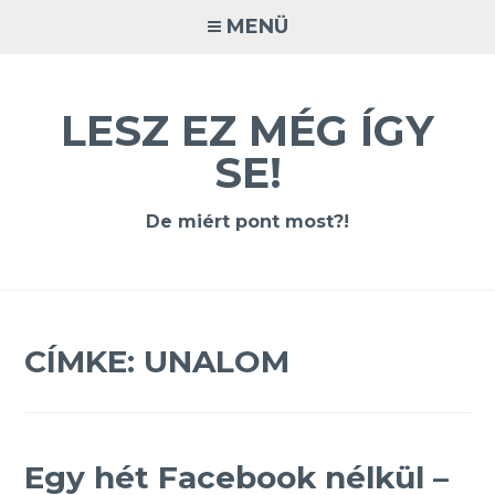
Tovább
MENÜ
a
tartalomra
LESZ EZ MÉG ÍGY
SE!
De miért pont most?!
CÍMKE:
UNALOM
Egy hét Facebook nélkül –