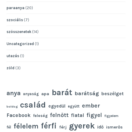
paraanya
(20)
szociális
(7)
szösszenetek
(14)
Uncategorized
(1)
utazás
(1)
zöld
(3)
barát
anya
barátság
beszélget
apa
anyaság
család
ember
egyedül
együtt
boldog
felnőtt
figyel
Facebook
fiatal
feleség
figyelem
gyerek
férfi
félelem
idő
férj
ismerős
fél