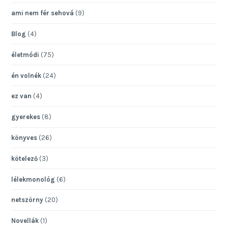
ami nem fér sehová
(9)
Blog
(4)
életmódi
(75)
én volnék
(24)
ez van
(4)
gyerekes
(8)
könyves
(26)
kötelező
(3)
lélekmonológ
(6)
netszörny
(20)
Novellák
(1)