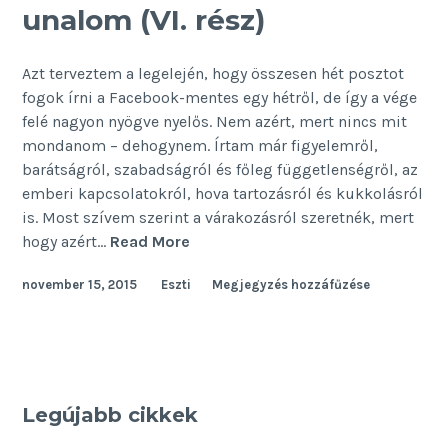
unalom (VI. rész)
Azt terveztem a legelején, hogy összesen hét posztot
fogok írni a Facebook-mentes egy hétről, de így a vége
felé nagyon nyögve nyelős. Nem azért, mert nincs mit
mondanom – dehogynem. Írtam már figyelemről,
barátságról, szabadságról és főleg függetlenségről, az
emberi kapcsolatokról, hova tartozásról és kukkolásról
is. Most szívem szerint a várakozásról szeretnék, mert
Egy
hogy azért…
Read More
hét
november 15, 2015
Eszti
Megjegyzés hozzáfűzése
Facebook
nélkül
–
unalom
(VI.
rész)
Legújabb cikkek