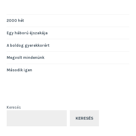
2000 hét
Egy háború éjszakája
A boldog gyerekkorért
Megvolt mindenünk
Második igen
Keresés
KERESÉS