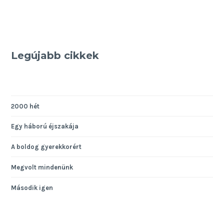
Legújabb cikkek
2000 hét
Egy háború éjszakája
A boldog gyerekkorért
Megvolt mindenünk
Második igen