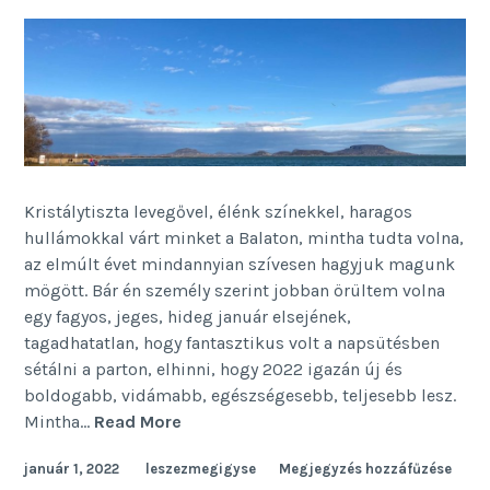
Kristálytiszta levegővel, élénk színekkel, haragos
hullámokkal várt minket a Balaton, mintha tudta volna,
az elmúlt évet mindannyian szívesen hagyjuk magunk
mögött. Bár én személy szerint jobban örültem volna
egy fagyos, jeges, hideg január elsejének,
tagadhatatlan, hogy fantasztikus volt a napsütésben
sétálni a parton, elhinni, hogy 2022 igazán új és
boldogabb, vidámabb, egészségesebb, teljesebb lesz.
Fogadalmak
Mintha…
Read More
helyett
január 1, 2022
leszezmegigyse
Megjegyzés hozzáfűzése