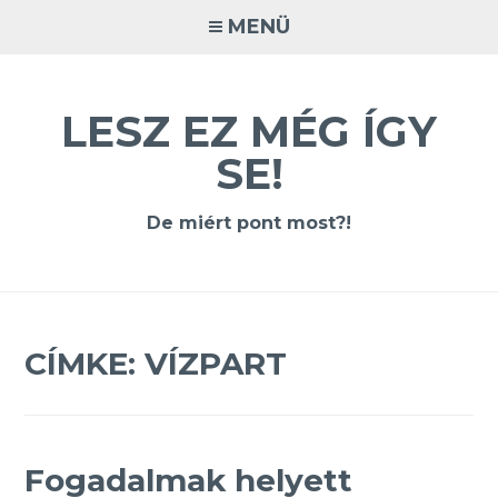
Tovább
MENÜ
a
tartalomra
LESZ EZ MÉG ÍGY
SE!
De miért pont most?!
CÍMKE:
VÍZPART
Fogadalmak helyett