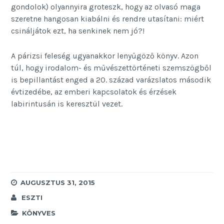
gondolok) olyannyira groteszk, hogy az olvasó maga
szeretne hangosan kiabálni és rendre utasítani: miért
csináljátok ezt, ha senkinek nem jó?!
A párizsi feleség ugyanakkor lenyűgöző könyv. Azon
túl, hogy irodalom- és művészettörténeti szemszögből
is bepillantást enged a 20. század varázslatos második
évtizedébe, az emberi kapcsolatok és érzések
labirintusán is keresztül vezet.
AUGUSZTUS 31, 2015
ESZTI
KÖNYVES