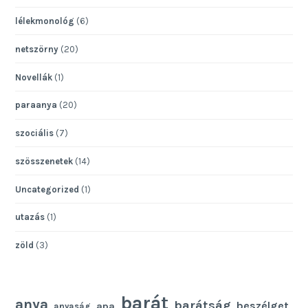
lélekmonológ
(6)
netszörny
(20)
Novellák
(1)
paraanya
(20)
szociális
(7)
szösszenetek
(14)
Uncategorized
(1)
utazás
(1)
zöld
(3)
barát
anya
barátság
beszélget
apa
anyaság