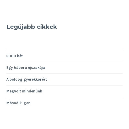
Legújabb cikkek
2000 hét
Egy háború éjszakája
A boldog gyerekkorért
Megvolt mindenünk
Második igen