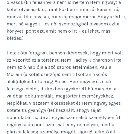
olvasol. (Én feleannyira nem ismertem Hemingwayt a
kötet olvasásakor, mint közben – muszáj keresni rá,
muszáj tőle olvasni, muszáj megismerni. Hogy azért-e,
mert nő vagyok – és női szemszögből olvasom ezt a
könyvet, pont azt, amit nem ő írt – ez lehet, más
kérdés.)
Hetek óta forognak bennem kérdések, hogy miért volt
szívszorító ez a történet. Nem Hadley Richardson írta,
nem az ő naplója a szó szoros értelmében. Paula
McLain (a kötet szerzője) nem titkoltan fikciós
alak(ok)ként írta meg Ernest Hemingway és első
felesége életét, de közben igyekezett hű maradni a
valóban dokumentált, megtörtént eseményekhez.
Naplókat, visszaemlékezéseket és Hemingway egyes
köteteit ugyanúgy (fel)használt, ahogy saját
gondolatait is, de az egyes szám első személyben írt
regény talán pont azért hat ennyire mélyen, mert a
párizsi feleség személye mögött egy női alkotó áll.