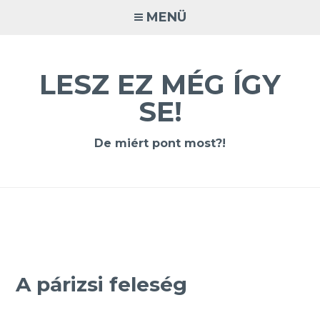
Tovább
MENÜ
a
tartalomra
LESZ EZ MÉG ÍGY
SE!
De miért pont most?!
A párizsi feleség