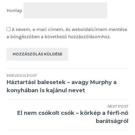
Honlap
A nevem, e-mail címem, és weboldalcímem mentése
a böngészőben a következő hozzászólásomhoz.
Bejegyzés
PREVIOUS POST
Háztartási balesetek – avagy Murphy a
navigáció
konyhában is kajánul nevet
NEXT POST
El nem csókolt csók – körkép a férfi-nő
barátságról