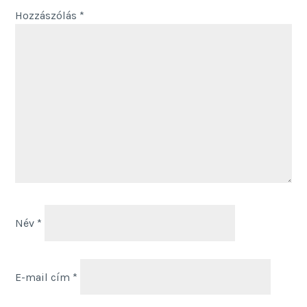
Hozzászólás
*
Név
*
E-mail cím
*