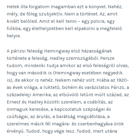
Hetek óta forgatom magamban ezt a könyvet. Nehéz,
mély, de főleg szubjektív. Nem a történet. Az, amit
kivált belőled. Amit el kell tenni – egy polcra, egy
fiókba, egy élethelyzetben kell elpakolni a megfelelő
helyre.
A párizsi feleség Hemingway első házasságának
története a feleség, Hadley szemszögéből. Persze
tudom, mindenki tudja amikor az első feleségről olvas,
hogy van második is (Hemingway esetében negyedik
is), de akkor is nehéz. Nekem nehéz volt. Hiába az 1920-
as évek világa, a lüktető, bohém és varázslatos Párizs, a
századeleji Amerika, az elbűvölő letűnt múlt század, az
Ernest és Hadley közötti szerelem, a csábítás, az
önmaguk keresése, a kapcsolatuk szépségei és
csúfságai, az árulás, a barátság megcáfolása, a
szerelmes másik fél magára- és cserbenhagyása örök
érvényű. Tudod, hogy vége lesz. Tudod, mert utána