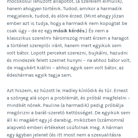
mocskosul lehúzott állapotot, (a szerelem elmúlik),
hanem ahogyan történik. Tudod, amikor a harmadik
megjelenik, tudod, és előre érzed. (Mint ahogy józan
ember azt is tudja, hogy a harmadik nem kopogtat be
csak úgy – de ez egy
másik kérdés
.) És nem a
klasszikus szerelmi háromszög miatt érzem a haragot
a történet szereplői iránt, hanem mert egyikük sem
volt bátor. Lopott perceket szerezni, bujkálni, hazudni
és mindezek felett szemet hunyni – na ahhoz bátor volt,
de magukért kiállni – ahhoz egyik sem volt bátor, az
édeshármas egyik tagja sem.
Azt hiszem, ez húzott le. Hadley kínlódik és tűr. Ernest
a szőnyeg alá söpri a problémát, és próbál megfelelni –
mindkét nőnek. Pauline (a harmadik) pedig próbálja
megőrizni a barát-szerető kettősséget. De egyikük sem
áll ki magáért egy jó darabig, miközben (számomra)
alapvető emberi értékeket csúfolnak meg. A hárman
egy ágyban jelenet (és itt most nem a szexualitásra