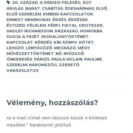
20. SZÁZAD
,
A PÁRIZSI FELESÉG
,
ÁGY
,
ÁRULÁS
,
BARÁT
,
CSÁBÍTÁS
,
ÉDESHÁRMAS
,
ELSŐ
,
ELSŐ SZERELEM
,
EMBERI KAPCSOLATOK
,
ERNEST HEMINGWAY
,
ÉRZÉS
,
ÉRZÉSEK
,
ÉVTIZED
,
FÉLELEM
,
FÉRFI
,
FIATAL
,
GROTESZK
,
HADLEY RICHARDSON
,
HÁZASSÁG
,
HOMOKBA
DUGJA A FEJÉT
,
IRODALOMTÖRTÉNET
,
KAPCSOLAT
,
KÉRDÉS
,
KÍN
,
KÖNYV
,
KÖTET
,
LEHÚZÓ
,
LENYŰGÖZŐ
,
MEGRÁZÓ
,
MÉGY
,
MŰVÉSZETTÖRTÉNET
,
NŐ
,
NYÜZSGŐ
,
ÖNKERESÉS
,
PÁRIZS
,
PAULA MCLAIN
,
PAULINE
,
SZERELMI HÁROMSZÖG
,
SZERETŐ
,
VARÁZSLATOS
Vélemény, hozzászólás?
Az e-mail címet nem tesszük közzé.
A kötelező
mezőket
*
karakterrel jelöltük