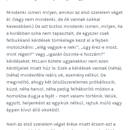
Mindenki ismeri milyen, amikor az első szerelem véget
ér. (Vagy nem mindenki, de ők vannak sokkal
kevesebben.) De azt biztos mindenki ismeri, milyen, ha
a korábban soha nem tapasztalt, de egyszer csak
felbukkanó kérdések tömkelege kezd el a fejben
motoszkálni: „elég vagyok-e neki”, „úgy érez-e most,
mint régen?” vagy „igazán őszinte-e hozzám?”
kérdéseket. McLain kötete ugyanakkor nem ezen
kérdőjelek miatt húz le. Ezek a kérdések vannak (néha),
(néha) mindenféle reális ok, esemény nélkül. De
megindító, ahogy két (első)szerelemes próbálkozik,
küzd, néha harcol, néha pedig felháborító módon a
homokba dugja a fejét – mert valami történik. Velük,
együtt, helyenként az egyikük nélkül, rajtuk múló vagy
éppen kívül álló okokból.
Nem az első szerelem véget érése miatt érzem ezt a