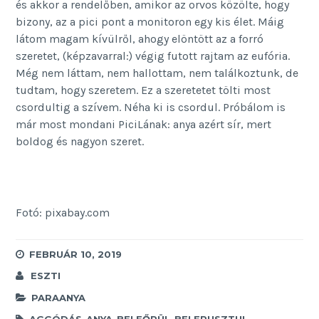
és akkor a rendelőben, amikor az orvos közölte, hogy
bizony, az a pici pont a monitoron egy kis élet. Máig
látom magam kívülről, ahogy elöntött az a forró
szeretet, (képzavarral:) végig futott rajtam az eufória.
Még nem láttam, nem hallottam, nem találkoztunk, de
tudtam, hogy szeretem. Ez a szeretetet tölti most
csordultig a szívem. Néha ki is csordul. Próbálom is
már most mondani PiciLának: anya azért sír, mert
boldog és nagyon szeret.
Fotó: pixabay.com
FEBRUÁR 10, 2019
ESZTI
PARAANYA
AGGÓDÁS
,
ANYA
,
BELEŐRÜL
,
BELEPUSZTUL
,