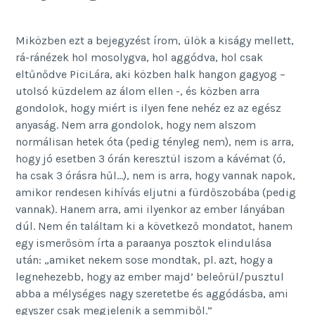
Miközben ezt a bejegyzést írom, ülök a kiságy mellett,
rá-ránézek hol mosolygva, hol aggódva, hol csak
eltűnődve PiciLára, aki közben halk hangon gagyog –
utolsó küzdelem az álom ellen -, és közben arra
gondolok, hogy miért is ilyen fene nehéz ez az egész
anyaság. Nem arra gondolok, hogy nem alszom
normálisan hetek óta (pedig tényleg nem), nem is arra,
hogy jó esetben 3 órán keresztül iszom a kávémat (ó,
ha csak 3 órásra hűl…), nem is arra, hogy vannak napok,
amikor rendesen kihívás eljutni a fürdőszobába (pedig
vannak). Hanem arra, ami ilyenkor az ember lányában
dúl. Nem én találtam ki a következő mondatot, hanem
egy ismerősöm írta a paraanya posztok elindulása
után: „amiket nekem sose mondtak, pl. azt, hogy a
legnehezebb, hogy az ember majd’ beleőrül/pusztul
abba a mélységes nagy szeretetbe és aggódásba, ami
egyszer csak megjelenik a semmiből.”