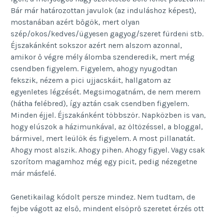
Bár már határozottan javulok (az induláshoz képest),
mostanában azért bőgök, mert olyan
szép/okos/kedves/ügyesen gagyog/szeret fürdeni stb.
Éjszakánként sokszor azért nem alszom azonnal,
amikor ő végre mély álomba szenderedik, mert még
csendben figyelem. Figyelem, ahogy nyugodtan
fekszik, nézem a pici ujjacskáit, hallgatom az
egyenletes légzését. Megsimogatnám, de nem merem
(hátha felébred), így aztán csak csendben figyelem.
Minden éjjel. Éjszakánként többször. Napközben is van,
hogy elúszok a házimunkával, az öltözéssel, a bloggal,
bármivel, mert leülök és figyelem. A most pillanatát.
Ahogy most alszik. Ahogy pihen. Ahogy figyel. Vagy csak
szorítom magamhoz még egy picit, pedig nézegetne
már másfelé.
Genetikailag kódolt persze mindez. Nem tudtam, de
fejbe vágott az első, mindent elsöprő szeretet érzés ott