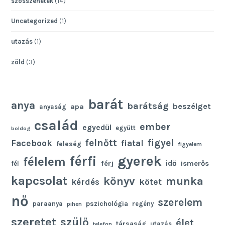
szösszenetek
(14)
Uncategorized
(1)
utazás
(1)
zöld
(3)
barát
anya
barátság
beszélget
apa
anyaság
család
ember
egyedül
együtt
boldog
felnőtt
figyel
Facebook
fiatal
feleség
figyelem
gyerek
férfi
félelem
idő
férj
ismerős
fél
kapcsolat
könyv
munka
kötet
kérdés
nő
szerelem
pszichológia
paraanya
regény
pihen
szeretet
szülő
élet
társaság
utazás
telefon