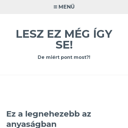
Tovább
MENÜ
a
tartalomra
LESZ EZ MÉG ÍGY
SE!
De miért pont most?!
Ez a legnehezebb az
anyaságban