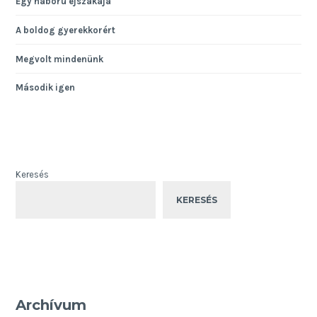
Egy háború éjszakája
A boldog gyerekkorért
Megvolt mindenünk
Második igen
Keresés
KERESÉS
Archívum