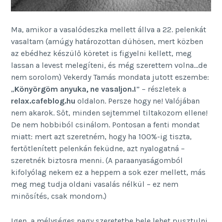
Ma, amikor a vasalódeszka mellett állva a 22. pelenkát
vasaltam (amúgy határozottan dühösen, mert közben
az ebédhez készülő köretet is figyelni kellett, meg
lassan a levest melegíteni, és még szerettem volna…de
nem sorolom) Vekerdy Tamás mondata jutott eszembe:
„
Könyörgöm anyuka, ne vasaljon.!
” – részletek a
relax.cafeblog.hu
oldalon. Persze hogy ne! Valójában
nem akarok. Sőt, minden sejtemmel tiltakozom ellene!
De nem hobbiból csinálom. Pontosan a fenti mondat
miatt: mert azt szeretném, hogy ha 100%-ig tiszta,
fertőtlenített pelenkán feküdne, azt nyalogatná –
szeretnék biztosra menni. (A paraanyaságomból
kifolyólag nekem ez a heppem a sok ezer mellett, más
meg meg tudja oldani vasalás nélkül – ez nem
minősítés, csak mondom.)
Igen, a mélységes nagy szeretetbe bele lehet pusztulni.