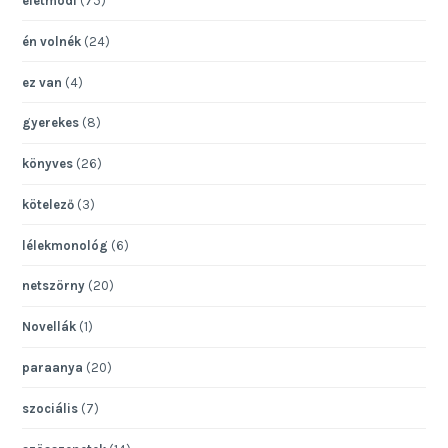
életmódi
(75)
én volnék
(24)
ez van
(4)
gyerekes
(8)
könyves
(26)
kötelező
(3)
lélekmonológ
(6)
netszörny
(20)
Novellák
(1)
paraanya
(20)
szociális
(7)