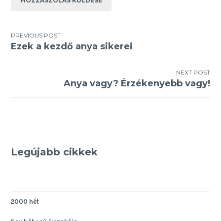
Bejegyzés
PREVIOUS POST
Ezek a kezdő anya sikerei
navigáció
NEXT POST
Anya vagy? Érzékenyebb vagy!
Legújabb cikkek
2000 hét