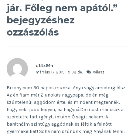
jár. Főleg nem apától.
”
bejegyzéshez
ozzászólás
a14x91n
március 17, 2019 - 9:38 de.
Válasz
Bizony nem 30 napos munka! Anya vagy ameddig élsz!
Az én fiam már 2 unokás nagypapa, de én még
szüntelenül aggódom érte, és mindent megtennék,
hogy neki jobb legyen, ha hagyná.De most már csak a
szeretetre tart igényt, inkább Ő segít nekem. A
barátnőim szintúgy aggódnak és féltik a felnőtt
gyermekeiket! Soha nem szűnünk meg Anyának lenni.