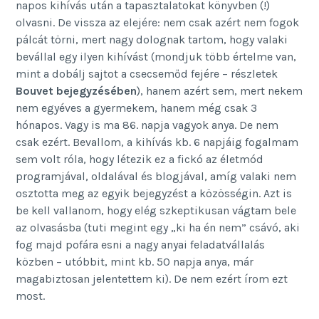
napos kihívás után a tapasztalatokat könyvben (!)
olvasni. De vissza az elejére: nem csak azért nem fogok
pálcát törni, mert nagy dolognak tartom, hogy valaki
bevállal egy ilyen kihívást (mondjuk több értelme van,
mint a dobálj sajtot a csecsemőd fejére – részletek
Bouvet bejegyzésében
), hanem azért sem, mert nekem
nem egyéves a gyermekem, hanem még csak 3
hónapos. Vagy is ma 86. napja vagyok anya. De nem
csak ezért. Bevallom, a kihívás kb. 6 napjáig fogalmam
sem volt róla, hogy létezik ez a fickó az életmód
programjával, oldalával és blogjával, amíg valaki nem
osztotta meg az egyik bejegyzést a közösségin. Azt is
be kell vallanom, hogy elég szkeptikusan vágtam bele
az olvasásba (tuti megint egy „ki ha én nem” csávó, aki
fog majd pofára esni a nagy anyai feladatvállalás
közben – utóbbit, mint kb. 50 napja anya, már
magabiztosan jelentettem ki). De nem ezért írom ezt
most.