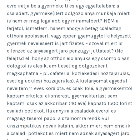
evre iratja be a gyermeke’t) es ugy egyaltalaban: a
csaladert, gyermeke(i)ert dolgozo anya munkaja miert
is nem er meg legalabb egy minimalbert? NEM a
ferjetol, ismetlem, hanem ahogy a beteg csaladtag
otthoni apolasaert, vagy eppen gyamugytol kihelyezett
gyermek neveleseert is jart fizetes – szoval miert is
ellenzed az anyasagert jaro penzugyi juttatast? (Ne
felejtsd el, hogy az otthon elo anyuka egy csomo olyan
dologtol is elesik, amit esetleg dolgozokent
megkaphatna – pl. cafeteria, kozlekedesi hozzajarulas,
esetleg udulesi hozzajarulas). A kislanyomat egyedul
neveltem 11 eves kora ota, es csak Tole, a gyermekemtol
kaptam erkolcsi elismerest, gyermektartast sem
kaptam, csak az akkoriban (40 eve) kaphato 1500 forint
csaladi potlekot. Ha annyira a csaladok everol es
megsegiteserol papol a szamomra rendkivul
unszimpatikus novak katalin, akkor miert nem emelik
a csaladi potlekot es miert nem adnak anyasagert jaro