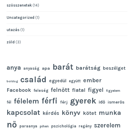
szösszenetek
(14)
Uncategorized
(1)
utazás
(1)
zöld
(3)
barát
anya
barátság
beszélget
apa
anyaság
család
ember
egyedül
együtt
boldog
felnőtt
figyel
Facebook
fiatal
feleség
figyelem
gyerek
férfi
félelem
idő
férj
ismerős
fél
kapcsolat
könyv
munka
kötet
kérdés
nő
szerelem
pszichológia
paraanya
regény
pihen