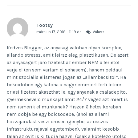
Tootsy
március 17, 2019 - 11:19 de.
Válasz
Kedves Blogger, az anyasag valoban olyan komplex,
allando stressz, amit leirsz eleg plasztikusan. De azert
az anyasagert jaro fizetest az ember NEM a ferjetol
varja el (en sem vartam el sohasem), hanem peldaul
mint szocialis elismeres jogan az „allambacsitol”. Ha
bekeidoben egy katona a nagy semmiert ferfi letere
oriasi fizetest akaszthat le, egy anyanak a csaladepito,
gyermeknevelo munkajat amit 24/7 vegez azt miert is
nem ismerik el munkanak? Hiszen 6 hetes koraban
nem dobja be egy bolcsodebe, (ahol az allami
hozzajarulast veszi erosen igenybe, az osszes
infrastrukturajaval egyetemben), valamint kesobb
talan az ovit is ki tudja hagyni (csak a kotelezo utolso