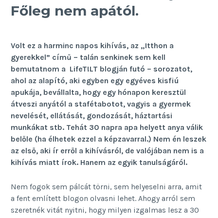
Főleg nem apától.
Volt ez a harminc napos kihívás, az „Itthon a
gyerekkel” című – talán senkinek sem kell
bemutatnom a LifeT!LT blogján futó –
sorozatot
,
ahol az alapító, aki egyben egy egyéves kisfiú
apukája, bevállalta, hogy egy hónapon keresztül
átveszi anyától a stafétabotot, vagyis a gyermek
nevelését, ellátását, gondozását, háztartási
munkákat stb. Tehát 30 napra apa helyett anya válik
belőle (ha élhetek ezzel a képzavarral.) Nem én leszek
az első, aki ír erről a kihívásról, de valójában nem is a
kihívás miatt írok. Hanem az egyik tanulságáról.
Nem fogok sem pálcát törni, sem helyeselni arra, amit
a fent említett blogon olvasni lehet. Ahogy arról sem
szeretnék vitát nyitni, hogy milyen izgalmas lesz a 30