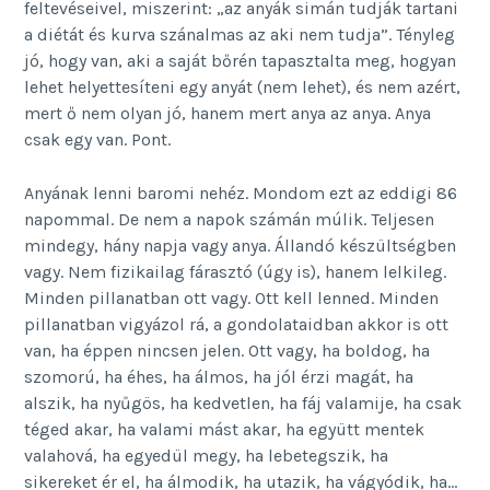
feltevéseivel, miszerint: „az anyák simán tudják tartani
a diétát és kurva szánalmas az aki nem tudja”. Tényleg
jó, hogy van, aki a saját bőrén tapasztalta meg, hogyan
lehet helyettesíteni egy anyát (nem lehet), és nem azért,
mert ő nem olyan jó, hanem mert anya az anya. Anya
csak egy van. Pont.
Anyának lenni baromi nehéz. Mondom ezt az eddigi 86
napommal. De nem a napok számán múlik. Teljesen
mindegy, hány napja vagy anya. Állandó készültségben
vagy. Nem fizikailag fárasztó (úgy is), hanem lelkileg.
Minden pillanatban ott vagy. Ott kell lenned. Minden
pillanatban vigyázol rá, a gondolataidban akkor is ott
van, ha éppen nincsen jelen. Ott vagy, ha boldog, ha
szomorú, ha éhes, ha álmos, ha jól érzi magát, ha
alszik, ha nyűgös, ha kedvetlen, ha fáj valamije, ha csak
téged akar, ha valami mást akar, ha együtt mentek
valahová, ha egyedül megy, ha lebetegszik, ha
sikereket ér el, ha álmodik, ha utazik, ha vágyódik, ha…