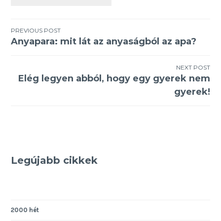
Bejegyzés
PREVIOUS POST
Anyapara: mit lát az anyaságból az apa?
navigáció
NEXT POST
Elég legyen abból, hogy egy gyerek nem
gyerek!
Legújabb cikkek
2000 hét