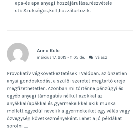
apa-és apa anyagi hozzájárulása,részvétele
stb.Szükséges,kell,hozzátartozik.
Anna Kele
március 17, 2019 - 11:05 de.
Válasz
Provokatív végkövetkeztetések ! Valóban, az önzetlen
anyai gondoskodás, a szülői szeretet megtartó ereje
megfizethetetlen. Azonban mi történne pénzügyi és
egyéb anyagi támogatás nélkül azokkal az
anyákkal/apákkal és gyermekeikkel akik munka
mellett egyedül nevelik a gyermekeiket egy válás vagy
özvegység következményeként. Lehet a jó példákat
sorolni ….