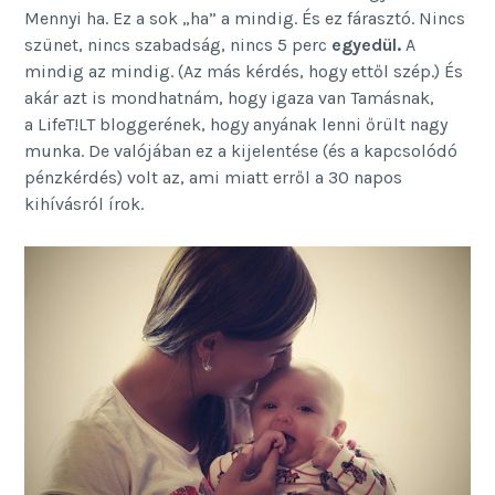
Mennyi ha. Ez a sok „ha” a mindig. És ez fárasztó. Nincs
szünet, nincs szabadság, nincs 5 perc
egyedül.
A
mindig az mindig. (Az más kérdés, hogy ettől szép.) És
akár azt is mondhatnám, hogy igaza van Tamásnak,
a LifeT!LT bloggerének, hogy anyának lenni őrült nagy
munka. De valójában ez a kijelentése (és a kapcsolódó
pénzkérdés) volt az, ami miatt erről a 30 napos
kihívásról írok.