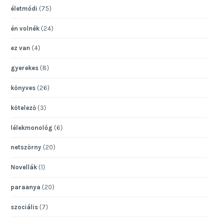
életmódi
(75)
én volnék
(24)
ez van
(4)
gyerekes
(8)
könyves
(26)
kötelező
(3)
lélekmonológ
(6)
netszörny
(20)
Novellák
(1)
paraanya
(20)
szociális
(7)