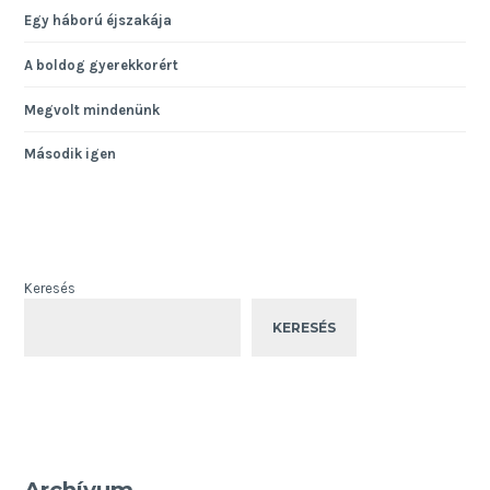
Egy háború éjszakája
A boldog gyerekkorért
Megvolt mindenünk
Második igen
Keresés
KERESÉS