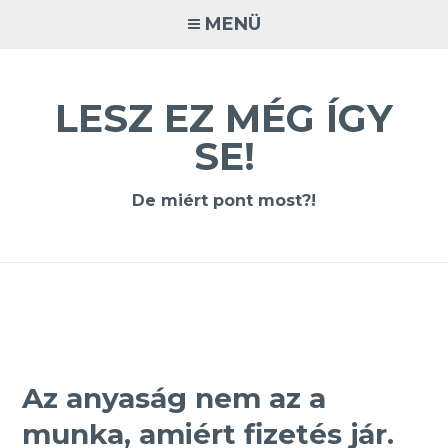
Tovább
MENÜ
a
tartalomra
LESZ EZ MÉG ÍGY
SE!
De miért pont most?!
Az anyaság nem az a
munka, amiért fizetés jár.