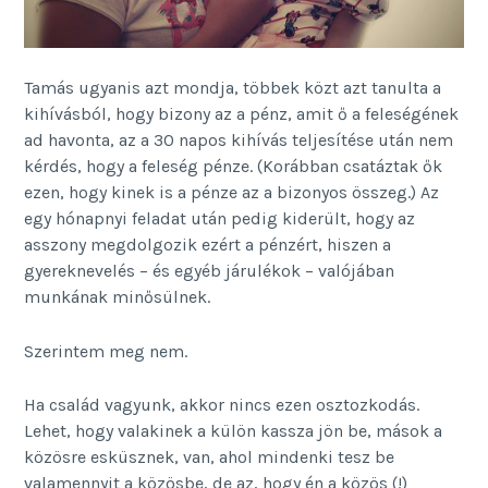
Tamás ugyanis azt mondja, többek közt azt tanulta a
kihívásból, hogy bizony az a pénz, amit ő a feleségének
ad havonta, az a 30 napos kihívás teljesítése után nem
kérdés, hogy a feleség pénze. (Korábban csatáztak ők
ezen, hogy kinek is a pénze az a bizonyos összeg.) Az
egy hónapnyi feladat után pedig kiderült, hogy az
asszony megdolgozik ezért a pénzért, hiszen a
gyereknevelés – és egyéb járulékok – valójában
munkának minősülnek.
Szerintem meg nem.
Ha család vagyunk, akkor nincs ezen osztozkodás.
Lehet, hogy valakinek a külön kassza jön be, mások a
közösre esküsznek, van, ahol mindenki tesz be
valamennyit a közösbe, de az, hogy én a közös (!)