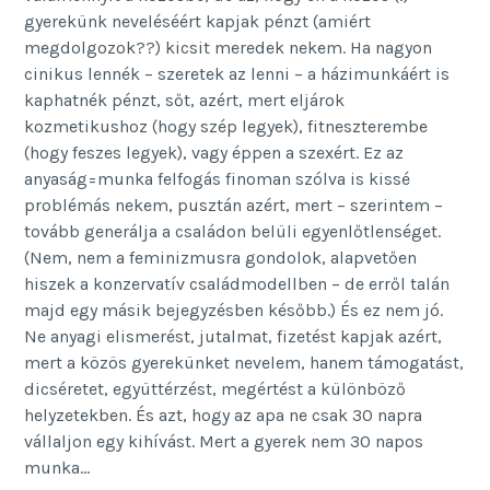
gyerekünk neveléséért kapjak pénzt (amiért
megdolgozok??) kicsit meredek nekem. Ha nagyon
cinikus lennék – szeretek az lenni – a házimunkáért is
kaphatnék pénzt, sőt, azért, mert eljárok
kozmetikushoz (hogy szép legyek), fitneszterembe
(hogy feszes legyek), vagy éppen a szexért. Ez az
anyaság=munka felfogás finoman szólva is kissé
problémás nekem, pusztán azért, mert – szerintem –
tovább generálja a családon belüli egyenlőtlenséget.
(Nem, nem a feminizmusra gondolok, alapvetően
hiszek a konzervatív családmodellben – de erről talán
majd egy másik bejegyzésben később.) És ez nem jó.
Ne anyagi elismerést, jutalmat, fizetést kapjak azért,
mert a közös gyerekünket nevelem, hanem támogatást,
dicséretet, együttérzést, megértést a különböző
helyzetekben. És azt, hogy az apa ne csak 30 napra
vállaljon egy kihívást. Mert a gyerek nem 30 napos
munka…