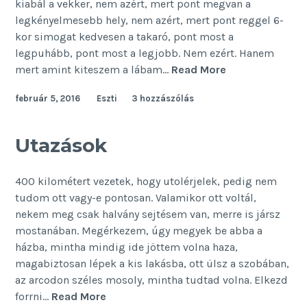
kiabál a vekker, nem azért, mert pont megvan a
legkényelmesebb hely, nem azért, mert pont reggel 6-
kor simogat kedvesen a takaró, pont most a
legpuhább, pont most a legjobb. Nem ezért. Hanem
Ezért
mert amint kiteszem a lábam…
Read More
utálom
február 5, 2016
Eszti
3 hozzászólás
a
reggelt
Utazások
400 kilométert vezetek, hogy utolérjelek, pedig nem
tudom ott vagy-e pontosan. Valamikor ott voltál,
nekem meg csak halvány sejtésem van, merre is jársz
mostanában. Megérkezem, úgy megyek be abba a
házba, mintha mindig ide jöttem volna haza,
magabiztosan lépek a kis lakásba, ott ülsz a szobában,
az arcodon széles mosoly, mintha tudtad volna. Elkezd
Utazások
forrni…
Read More