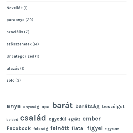
Novellák
(1)
paraanya
(20)
szociális
(7)
szösszenetek
(14)
Uncategorized
(1)
utazás
(1)
zöld
(3)
barát
anya
barátság
beszélget
apa
anyaság
család
ember
egyedül
együtt
boldog
felnőtt
figyel
Facebook
fiatal
feleség
figyelem