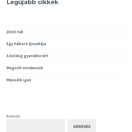
Legújabb cikkek
2000 hét
Egy háború éjszakája
A boldog gyerekkorért
Megvolt mindenünk
Második igen
Keresés
KERESÉS