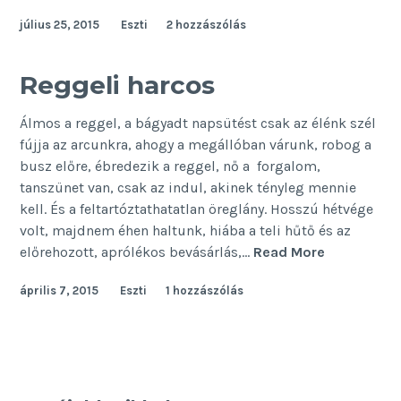
július 25, 2015
Eszti
2 hozzászólás
Reggeli harcos
Álmos a reggel, a bágyadt napsütést csak az élénk szél
fújja az arcunkra, ahogy a megállóban várunk, robog a
busz előre, ébredezik a reggel, nő a forgalom,
tanszünet van, csak az indul, akinek tényleg mennie
kell. És a feltartóztathatatlan öreglány. Hosszú hétvége
volt, majdnem éhen haltunk, hiába a teli hűtő és az
Reggeli
előrehozott, aprólékos bevásárlás,…
Read More
harcos
április 7, 2015
Eszti
1 hozzászólás