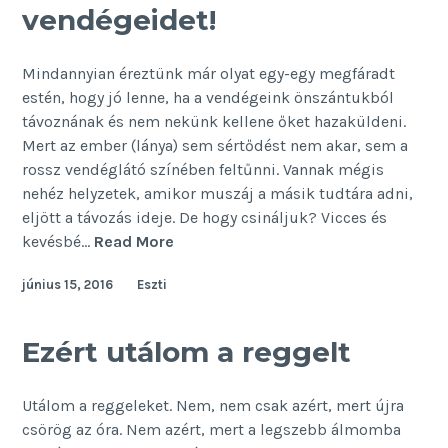
vendégeidet!
Mindannyian éreztünk már olyat egy-egy megfáradt
estén, hogy jó lenne, ha a vendégeink önszántukból
távoznának és nem nekünk kellene őket hazaküldeni.
Mert az ember (lánya) sem sértődést nem akar, sem a
rossz vendéglátó színében feltűnni. Vannak mégis
nehéz helyzetek, amikor muszáj a másik tudtára adni,
eljött a távozás ideje. De hogy csináljuk? Vicces és
Így
kevésbé…
Read More
küldd
június 15, 2016
Eszti
haza
a
vendégeidet!
Ezért utálom a reggelt
Utálom a reggeleket. Nem, nem csak azért, mert újra
csörög az óra. Nem azért, mert a legszebb álmomba