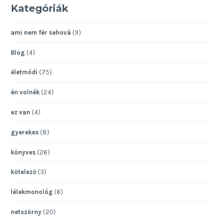
Kategóriák
ami nem fér sehová
(9)
Blog
(4)
életmódi
(75)
én volnék
(24)
ez van
(4)
gyerekes
(8)
könyves
(26)
kötelező
(3)
lélekmonológ
(6)
netszörny
(20)