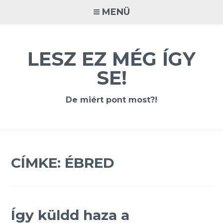
Tovább
MENÜ
a
tartalomra
LESZ EZ MÉG ÍGY
SE!
De miért pont most?!
CÍMKE:
ÉBRED
Így küldd haza a