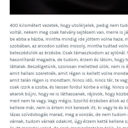
400 kilométert vezetek, hogy utolérjelek, pedig nem tud
voltál, nekem meg csak halvány sejtésem van, merre is
be abba a házba, mintha mindig ide jöttem volna haza, ma
szobában, az arcodon széles mosoly, mintha tudtad volna
beleszédülök az érzésbe. Csak támaszkodom az ajtónál. 
hasonlítanál magadra, de tudom, érzem és látom, hogy te
láttalak. Beszélgetünk, szorosan melletted ülök, nem is
amit hallani szeretnék, amit régen is kellett volna mond
amit talán régen is mondtam. Nincs idő, nincs tér, te v
csak izzik a szoba, és lassan fordul körbe a világ. Nincs o
akarok bújni, hogy ne is láthassanak, rájövök, hogy közb
mert nem te vagy. Vagy mégis. Szorító érzésben állok a
kellene már, nem is értem mit keresek itt, ki vagy te és 
lázas szívdobogás marad, meg a vonzás, de nem tudom e
várnak, tudom várnak odakint, úgy érzem ketté kellene 