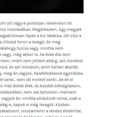
om ott vagy-e pontosan. Valamikor ott
 jársz mostanában. Megérkezem, úgy megyek
gabiztosan lépek a kis lakásba, ott ülsz a
. Elkezd forrni a levegő, én meg
Valahogy furcsa vagy, mintha nem
 vagy, még akkor is, ha évek óta nem
 értem, miért nem jöttem eddig, azt mondod,
anod, és azt mondom, amit hallani akartál,
agy, meg én vagyok, belefeledkezve egymásba,
tt senki, nem lát minket senki, de én el
en más életet élek, és kezdek kétségbeesni,
z ölelésedben, nem ide tartozom, mennem
ki vagyok én, mintha elkéstünk volna, csak a
lég-e, kapok-e még levegőt. Közben
szakadnom, visszamenni a rendes életembe,