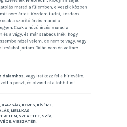
g szeretnék felébredni, kibújni a saját
katolás marad a fülemben, elveszik közben
mit nem értek. Kezdem tudni, kezdem
y csak a szorító érzés marad a
egyen. Csak a húzó érzés marad a
m és a vágy, és már szabadulnék, hogy
szembe nézel velem, de nem te vagy. Vagy
hol máshol jártam. Talán nem én voltam.
oldalamhoz
, vagy iratkozz fel a hírlevélre.
tt a poszt, és olvasd el a többit is!
,
IGAZSÁG
,
KERES
,
KÍSÉRT
,
ALÁS
,
MELLKAS
,
ZERELEM
,
SZERETET
,
SZÍV
,
VÉGE
,
VISSZATÉR
,