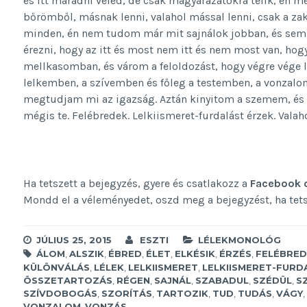
és itt maradni veled, de csak magyarázatokra telik, én me
bőrömből, másnak lenni, valahol mással lenni, csak a za
minden, én nem tudom már mit sajnálok jobban, és sem
érezni, hogy az itt és most nem itt és nem most van, hog
mellkasomban, és várom a feloldozást, hogy végre vége l
lelkemben, a szívemben és főleg a testemben, a vonzalo
megtudjam mi az igazság. Aztán kinyitom a szemem, és 
mégis te. Felébredek. Lelkiismeret-furdalást érzek. Vala
Ha tetszett a bejegyzés, gyere és csatlakozz a
Facebook 
Mondd el a véleményedet, oszd meg a bejegyzést, ha tetsze
JÚLIUS 25, 2015
ESZTI
LÉLEKMONOLÓG
ÁLOM
,
ALSZIK
,
ÉBRED
,
ÉLET
,
ELKÉSIK
,
ÉRZÉS
,
FELÉBRED
KÜLÖNVÁLÁS
,
LÉLEK
,
LELKIISMERET
,
LELKIISMERET-FURD
ÖSSZETARTOZÁS
,
RÉGEN
,
SAJNÁL
,
SZABADUL
,
SZÉDÜL
,
S
SZÍVDOBOGÁS
,
SZORÍTÁS
,
TARTOZIK
,
TUD
,
TUDÁS
,
VÁGY
,
VONZALOM
,
VONZÁS