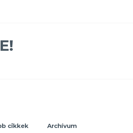
E!
bb cikkek
Archívum