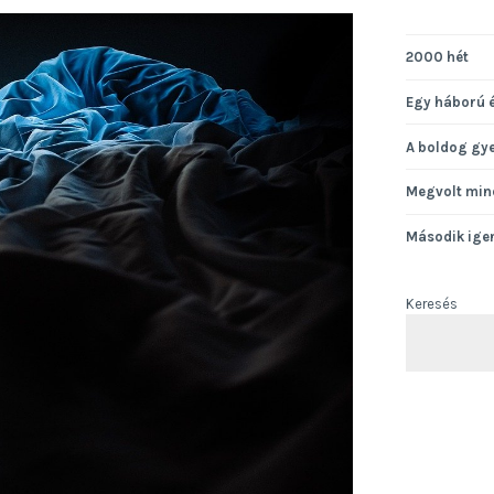
2000 hét
Egy háború 
A boldog gy
Megvolt min
Második ige
Keresés