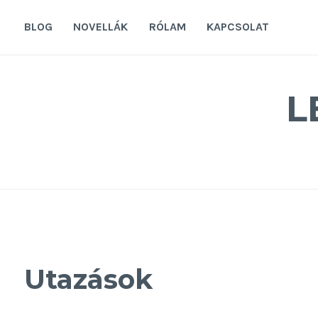
Tovább
a
BLOG
NOVELLÁK
RÓLAM
KAPCSOLAT
tartalomra
L
Utazások