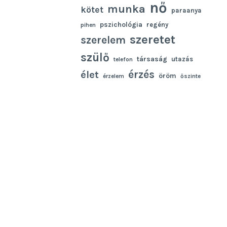
nő
munka
kötet
paraanya
pszichológia
regény
pihen
szeretet
szerelem
szülő
társaság
utazás
telefon
élet
érzés
öröm
érzelem
őszinte