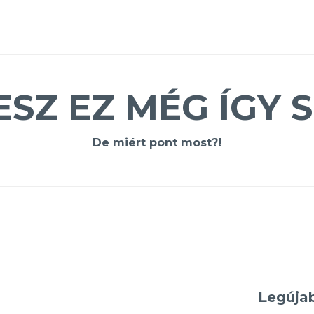
ESZ EZ MÉG ÍGY S
De miért pont most?!
Legúja