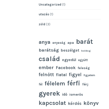
Uncategorized
(1)
utazás
(1)
zöld
(3)
barát
anya
apa
anyaság
barátság
beszélget
boldog
család
egyedül
együtt
ember
Facebook
feleség
felnőtt
figyel
fiatal
figyelem
férfi
félelem
férj
fél
gyerek
idő
ismerős
kapcsolat
könyv
kérdés