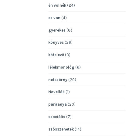
én volnék
(24)
ez van
(4)
gyerekes
(8)
könyves
(26)
kötelező
(3)
lélekmonológ
(6)
netszörny
(20)
Novellák
(1)
paraanya
(20)
szociális
(7)
szösszenetek
(14)