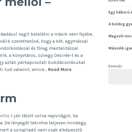
 mellől –
2000 hét
Egy háború 
A boldog gy
ráadásul segít belelátni a másik nem fejébe.
Megvolt min
 válik szerethetővé, hogy a két, egymással
gondolkodással és főleg mentalitással
Második ige
é, a könyvtáros, özvegy Desirée-t és a
gy aztán párkapcsolati bukdácsolásukat
Keresés
A
i tud valamit, amire…
Read More
pasi
a
szomszéd
arm
sír
mellől
–
ilis 1-jén látott volna napvilágot, ha
könyvajánló
a. De lényegét tekintve teljesen mindegy,
mert a szingliadó nem csak elképesztő