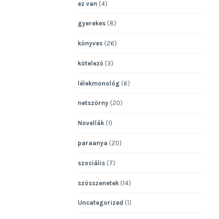
ez van
(4)
gyerekes
(8)
könyves
(26)
kötelező
(3)
lélekmonológ
(6)
netszörny
(20)
Novellák
(1)
paraanya
(20)
szociális
(7)
szösszenetek
(14)
Uncategorized
(1)