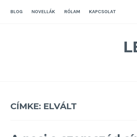
Tovább
a
BLOG
NOVELLÁK
RÓLAM
KAPCSOLAT
tartalomra
L
CÍMKE:
ELVÁLT