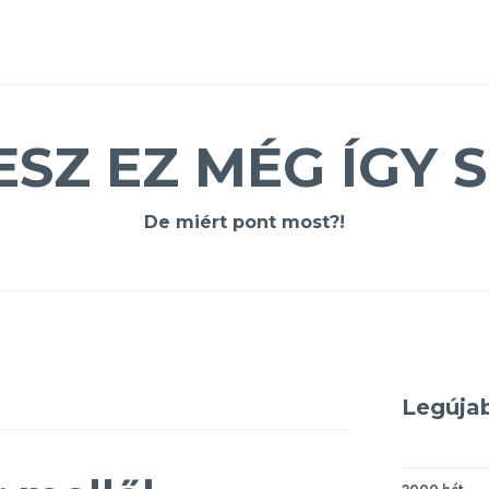
ESZ EZ MÉG ÍGY S
De miért pont most?!
Legúja