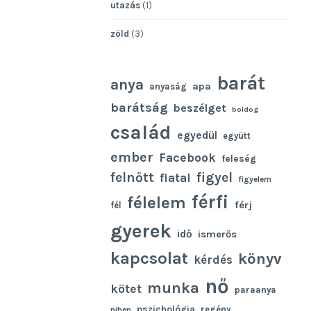
utazás
(1)
zöld
(3)
barát
anya
apa
anyaság
barátság
beszélget
boldog
család
egyedül
együtt
ember
Facebook
feleség
felnőtt
figyel
fiatal
figyelem
férfi
félelem
férj
fél
gyerek
idő
ismerős
kapcsolat
könyv
kérdés
nő
munka
kötet
paraanya
pszichológia
regény
pihen