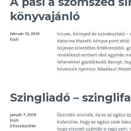
A pasi a szomszéd sír
könyvajánló
Vicces, könnyed és szórakoztató – 
február 10, 2016
Eszti
Katarina Mazetti könyve pont attól
teljesen ellentétes értékrenddel, 
rendelkező embert ránt egymás mell
tehenekkel gazdálkodó Bennyt, ho
kövessük nyomon. Ráadásul Mazett
Szingliadó – szinglif
Őszintén örülnék, ha ez az egész ápr
január 7, 2016
Eszti
kiderülne, hogy az egész csak kacs
2 hozzászólás
hogy viccnek szánták-e vagy sem, 