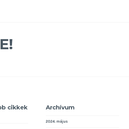
E!
bb cikkek
Archívum
2024. május