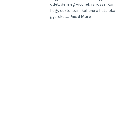
ötlet, de még viccnek is rossz. K
hogy ösztönözni kellene a fiatalok
Szingliadó
gyereket,…
Read More
–
szinglifarm