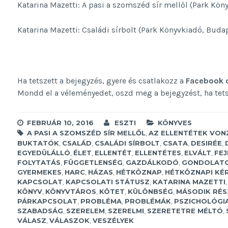
Katarina Mazetti: A pasi a szomszéd sír mellől (Park Kön
Katarina Mazetti: Családi sírbolt (Park Könyvkiadó, Budap
Ha tetszett a bejegyzés, gyere és csatlakozz a
Facebook 
Mondd el a véleményedet, oszd meg a bejegyzést, ha tetsze
FEBRUÁR 10, 2016
ESZTI
KÖNYVES
A PASI A SZOMSZÉD SÍR MELLŐL
,
AZ ELLENTÉTEK VON
BUKTATÓK
,
CSALÁD
,
CSALÁDI SÍRBOLT
,
CSATA
,
DESIRÉE
,
EGYEDÜLÁLLÓ
,
ÉLET
,
ELLENTÉT
,
ELLENTÉTES
,
ELVÁLT
,
FEJ
FOLYTATÁS
,
FÜGGETLENSÉG
,
GAZDÁLKODÓ
,
GONDOLAT
GYERMEKES
,
HARC
,
HÁZAS
,
HÉTKÖZNAP
,
HÉTKÖZNAPI KÉ
KAPCSOLAT
,
KAPCSOLATI STÁTUSZ
,
KATARINA MAZETTI
KÖNYV
,
KÖNYVTÁROS
,
KÖTET
,
KÜLÖNBSÉG
,
MÁSODIK RÉS
PÁRKAPCSOLAT
,
PROBLÉMA
,
PROBLÉMÁK
,
PSZICHOLÓGI
SZABADSÁG
,
SZERELEM
,
SZERELMI
,
SZERETETRE MÉLTÓ
,
VÁLASZ
,
VÁLASZOK
,
VESZÉLYEK