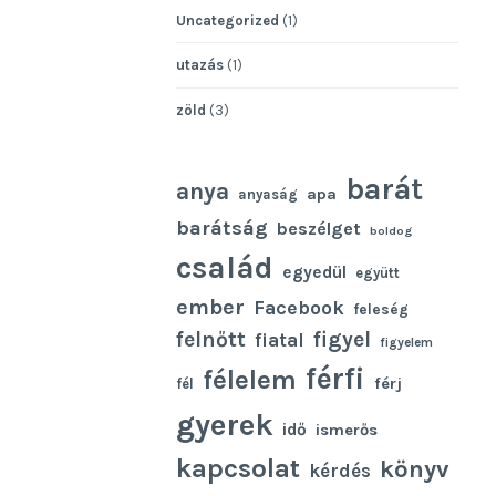
Uncategorized
(1)
utazás
(1)
zöld
(3)
barát
anya
apa
anyaság
barátság
beszélget
boldog
család
egyedül
együtt
ember
Facebook
feleség
felnőtt
figyel
fiatal
figyelem
férfi
félelem
férj
fél
gyerek
idő
ismerős
kapcsolat
könyv
kérdés