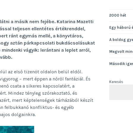
2000 hét
átni a másik nem fejébe. Katarina Mazetti
Egy háború 
ással teljesen ellentétes értékrenddel,
ert ránt egymás mellé, a könyvtáros,
A boldog gy
 hogy aztán párkapcsolati bukdácsolásukat
indenki vágyik: lerántani a leplet arról,
Megvolt min
ovább.
Második ige
lül az első tizenöt oldalon belül eldől.
igyorog – mert éppen a nőről fantáziál. És
Keresés
enő csata a sikeres kapcsolatért, a
tért. Mindez tényleg szórakoztató, és
azért, mert képtelenségek tárházából készít
án felbukkanó konfliktus- és egyéb
ajos dolgainkra.