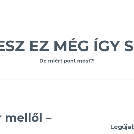
ESZ EZ MÉG ÍGY S
De miért pont most?!
 mellől –
Legúja