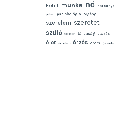
nő
munka
kötet
paraanya
pszichológia
regény
pihen
szeretet
szerelem
szülő
társaság
utazás
telefon
élet
érzés
öröm
érzelem
őszinte