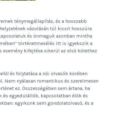
remek ténymegállapítás, és a hosszabb
helyzetének vázolásán túl kicsit hosszúra
k, kapcsolatuk és önmaguk azonban mintha
mében” történetmesélés itt is igyekszik a
 esemény kifejtése sikerül az első kötethez
ellől
és folytatása a női olvasók körében
cról. Nem nyálasan romantikus és szerelmesen
rténet ez. Összességében sem ártana, ha
ok és egyedülállók, kapcsolatban élők és
pokban: egyikünk sem gondolatolvasó, és a