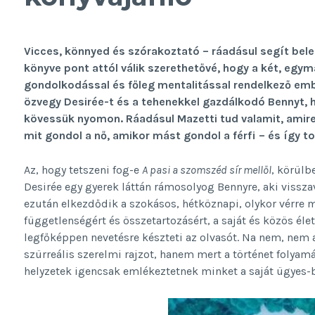
Vicces, könnyed és szórakoztató – ráadásul segít belel
könyve pont attól válik szerethetővé, hogy a két, egym
gondolkodással és főleg mentalitással rendelkező emb
özvegy Desirée-t és a tehenekkel gazdálkodó Bennyt,
kövessük nyomon. Ráadásul Mazetti tud valamit, amire m
mit gondol a nő, amikor mást gondol a férfi – és így t
Az, hogy tetszeni fog-e
A pasi a szomszéd sír mellől
, körülbe
Desirée egy gyerek láttán rámosolyog Bennyre, aki visszav
ezután elkezdődik a szokásos, hétköznapi, olykor vérre m
függetlenségért és összetartozásért, a saját és közös éle
legfőképpen nevetésre készteti az olvasót. Na nem, nem 
szürreális szerelmi rajzot, hanem mert a történet folyam
helyzetek igencsak emlékeztetnek minket a saját ügyes-b