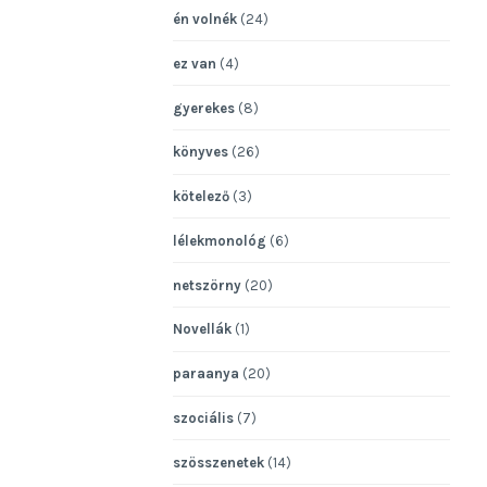
én volnék
(24)
ez van
(4)
gyerekes
(8)
könyves
(26)
kötelező
(3)
lélekmonológ
(6)
netszörny
(20)
Novellák
(1)
paraanya
(20)
szociális
(7)
szösszenetek
(14)