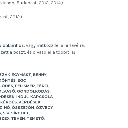
yvkiadó, Budapest, 2012, 2014.)
est, 2012.)
oldalamhoz
, vagy iratkozz fel a hírlevélre.
tt a poszt, és olvasd el a többit is!
ZZÁK EGYMÁST
,
BENNY
,
DÖNTÉS
,
EGO
,
LŐDÉS
,
FELISMER
,
FÉRFI
,
OLVASÓ
,
GONDOLKODÁS
,
RDÉSEK
,
INDUL
,
KAPCSOLA
,
,
KÉRDÉS
,
KÉRDÉSEK
,
Z
,
NŐ
,
ÖSSZEJÖN
,
ÖZVEGY
,
A
,
SÍR
,
SÍRBOLT
,
SZEX
,
TEHÉN
,
TEMETŐ
,