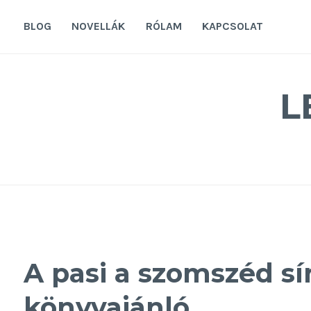
Tovább
a
BLOG
NOVELLÁK
RÓLAM
KAPCSOLAT
tartalomra
L
A pasi a szomszéd sír
könyvajánló