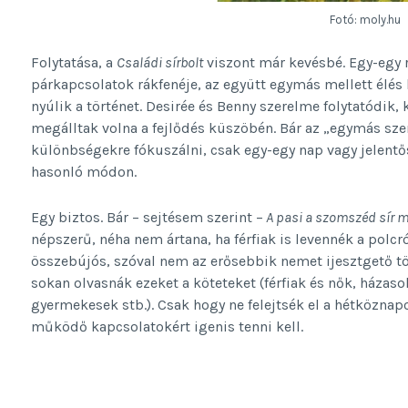
Fotó: moly.hu
Folytatása, a
Családi sírbolt
viszont már kevésbé. Egy-egy 
párkapcsolatok rákfenéje, az együtt egymás mellett élés 
nyúlik a történet. Desirée és Benny szerelme folytatódi
megálltak volna a fejlődés küszöbén. Bár az „egymás sze
különbségekre fókuszálni, csak egy-egy nap vagy jelentős
hasonló módon.
Egy biztos. Bár – sejtésem szerint –
A pasi a szomszéd sír m
népszerű, néha nem ártana, ha férfiak is levennék a pol
összebújós, szóval nem az erősebbik nemet ijesztgető tö
sokan olvasnák ezeket a köteteket (férfiak és nők, házas
gyermekesek stb.). Csak hogy ne felejtsék el a hétközna
működő kapcsolatokért igenis tenni kell.