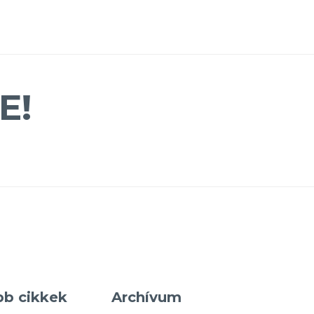
E!
bb cikkek
Archívum