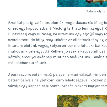
Fotó: moly.hu
Ezen túl pedig valós problémák megoldására (és főleg feli
önzés egy kapcsolatban? Meddig tartható fenn az ego? K
Büszkeség vagy butaság, ha kitartunk egy-egy (jó vagy r
szerelemért, de főleg magunkért? Az ellentétek tényleg v
kitartani életünk végéig) olyan ember mellett, aki bár ke
működünk vele együtt? Kell-e a jó szex a kapcsolathoz? 
kérdés, amellyel akár nap mint nap találkozunk – akár a 
másokéban turkálunk.
A pasi a szomszéd sír mellől
persze nem ad választ minden ké
bátran bánva a helyzetkomikum lehetőségével, közben pe
vázolja egy kapcsolat kibontakozását. Nekem nagyon tets