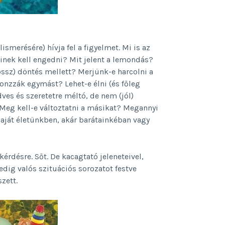
smerésére) hívja fel a figyelmet. Mi is az
inek kell engedni? Mit jelent a lemondás?
ossz) döntés mellett? Merjünk-e harcolni a
onzzák egymást? Lehet-e élni (és főleg
dves és szeretetre méltó, de nem (jól)
Meg kell-e változtatni a másikat? Megannyi
saját életünkben, akár barátainkéban vagy
rdésre. Sőt. De kacagtató jeleneteivel,
dig valós szituációs sorozatot festve
zett.