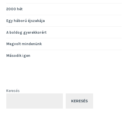
2000 hét
Egy háború éjszakája
A boldog gyerekkorért
Megvolt mindenünk
Második igen
Keresés
KERESÉS