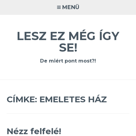
Tovább
MENÜ
a
tartalomra
LESZ EZ MÉG ÍGY
SE!
De miért pont most?!
CÍMKE:
EMELETES HÁZ
Nézz felfelé!