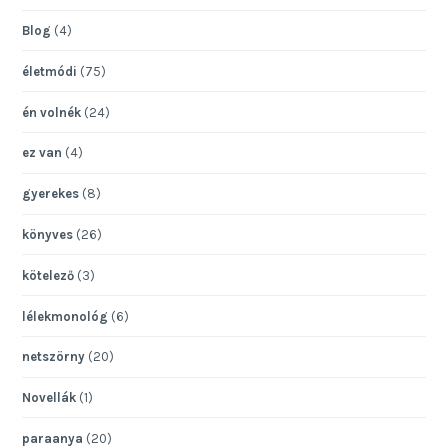
Blog
(4)
életmódi
(75)
én volnék
(24)
ez van
(4)
gyerekes
(8)
könyves
(26)
kötelező
(3)
lélekmonológ
(6)
netszörny
(20)
Novellák
(1)
paraanya
(20)