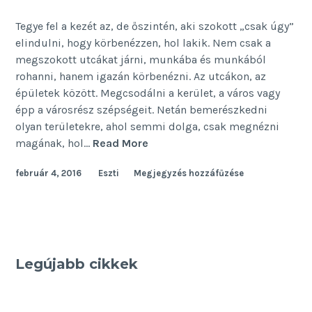
Tegye fel a kezét az, de őszintén, aki szokott „csak úgy”
elindulni, hogy körbenézzen, hol lakik. Nem csak a
megszokott utcákat járni, munkába és munkából
rohanni, hanem igazán körbenézni. Az utcákon, az
épületek között. Megcsodálni a kerület, a város vagy
épp a városrész szépségeit. Netán bemerészkedni
olyan területekre, ahol semmi dolga, csak megnézni
Nézz
magának, hol…
Read More
felfelé!
február 4, 2016
Eszti
Megjegyzés hozzáfűzése
Legújabb cikkek