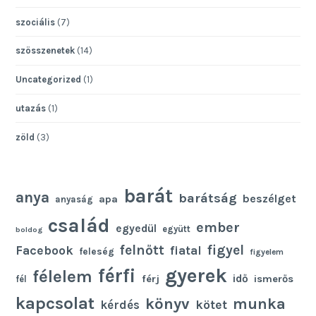
szociális
(7)
szösszenetek
(14)
Uncategorized
(1)
utazás
(1)
zöld
(3)
barát
anya
barátság
beszélget
apa
anyaság
család
ember
egyedül
együtt
boldog
felnőtt
figyel
Facebook
fiatal
feleség
figyelem
gyerek
férfi
félelem
idő
férj
ismerős
fél
kapcsolat
könyv
munka
kötet
kérdés