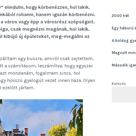
” elindulni, hogy körbenézzen, hol lakik.
kából rohanni, hanem igazán körbenézni.
2000 hét
 a város vagy épp a városrész szépségeit.
Egy háború 
lga, csak megnézni magának, hol lakik.
l kibújó új épületeket, meg-megállni az
A boldog gy
Megvolt min
zálltam egy buszra, amiről csak sejtettem,
tt a számításom, leszámítva, hogy egyszer
Második ige
a azt mondanám, fogalmam sincs, hol
gy hosszú gyalogút vezet innen haza. Olyan
Keresés
 ezelőtt jártam.