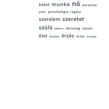
nő
munka
kötet
paraanya
pszichológia
regény
pihen
szeretet
szerelem
szülő
társaság
utazás
telefon
élet
érzés
öröm
érzelem
őszinte