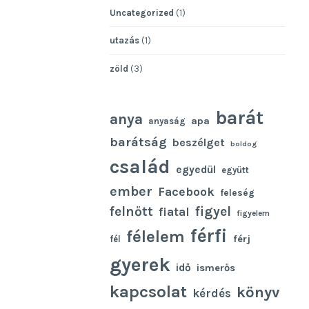
Uncategorized
(1)
utazás
(1)
zöld
(3)
barát
anya
apa
anyaság
barátság
beszélget
boldog
család
egyedül
együtt
ember
Facebook
feleség
felnőtt
figyel
fiatal
figyelem
férfi
félelem
férj
fél
gyerek
idő
ismerős
kapcsolat
könyv
kérdés