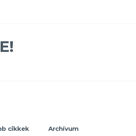
E!
bb cikkek
Archívum