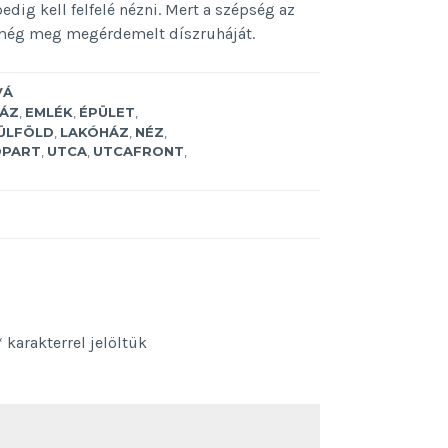
ig kell felfelé nézni. Mert a szépség az
 még meg megérdemelt díszruháját.
VÁ
HÁZ
,
EMLÉK
,
ÉPÜLET
,
ÜLFÖLD
,
LAKÓHÁZ
,
NÉZ
,
PART
,
UTCA
,
UTCAFRONT
,
*
karakterrel jelöltük