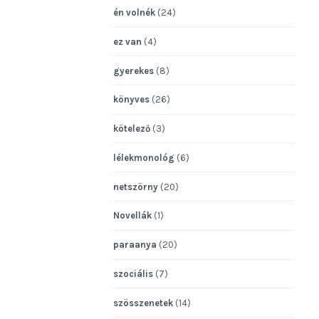
én volnék
(24)
ez van
(4)
gyerekes
(8)
könyves
(26)
kötelező
(3)
lélekmonológ
(6)
netszörny
(20)
Novellák
(1)
paraanya
(20)
szociális
(7)
szösszenetek
(14)