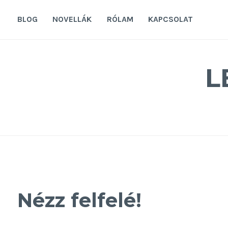
Tovább
a
BLOG
NOVELLÁK
RÓLAM
KAPCSOLAT
tartalomra
L
Nézz felfelé!