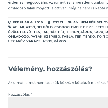
érdemes megcsodálni. Az ismert és ismeretlen utcákon ped
omladozó falak mögött is ott van, még ha nem is kapta
FEBRUÁR 4, 2016
ESZTI
AMI NEM FÉR SEHO
ABLAK
,
AJTÓ
,
BELFÖLD
,
CSOBOG
,
EMELET
,
EMELETES 
ÉPÜLETEGYÜTTES
,
FAL
,
HÁZ
,
HÍD
,
ITTHON
,
JÁRDA
,
KAPU
,
K
OMLADOZÓ
,
PATAK
,
SZÉPSÉG
,
TÁBLA
,
TÉR
,
TÉRKŐ
,
TÓ
,
TÓ
UTCANÉV
,
VARÁZSLATOS
,
VÁROS
Vélemény, hozzászólás?
Az e-mail címet nem tesszük közzé.
A kötelező mezőket
Hozzászólás
*