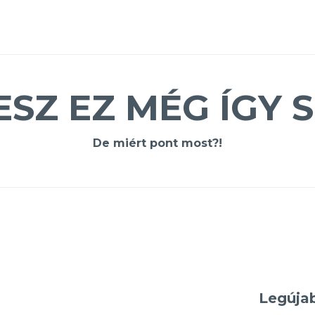
ESZ EZ MÉG ÍGY S
De miért pont most?!
Legúja