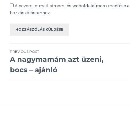
A nevem, e-mail címem, és weboldalcímem mentése a
hozzászólásomhoz.
Bejegyzés
PREVIOUS POST
A nagymamám azt üzeni,
navigáció
bocs – ajánló