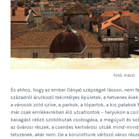
Fotó: maszi
És ahhoz, hogy az ember (lánya) szépséget lásson, nem fel
századról árulkodó tekintélyes épületek, a hetvenes évek
a városok zöld szíve, a parkok, a tópartok, a kis patakok f
már csak emlékeinkben élő utcafrontok – helyükön a csil
kacagást idéző szökőkutak csobogása, a megújult és soka
az óvárosi részek, a csendes kertvárosi utcák mind-mind 
tetszenek, akár nem. De a körülöttünk változó város részei