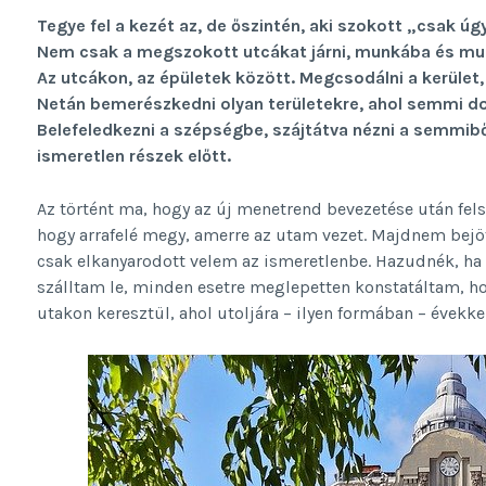
Tegye fel a kezét az, de őszintén, aki szokott „csak úgy
Nem csak a megszokott utcákat járni, munkába és mun
Az utcákon, az épületek között. Megcsodálni a kerület,
Netán bemerészkedni olyan területekre, ahol semmi do
Belefeledkezni a szépségbe, szájtátva nézni a semmibő
ismeretlen részek előtt.
Az történt ma, hogy az új menetrend bevezetése után fels
hogy arrafelé megy, amerre az utam vezet. Majdnem bejö
csak elkanyarodott velem az ismeretlenbe. Hazudnék, h
szálltam le, minden esetre meglepetten konstatáltam, ho
utakon keresztül, ahol utoljára – ilyen formában – évekkel