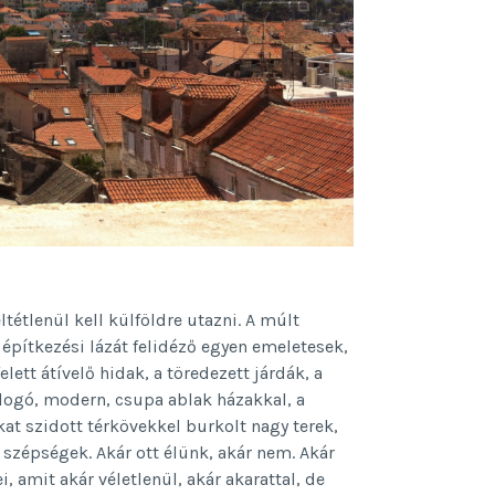
tétlenül kell külföldre utazni. A múlt
 építkezési lázát felidéző egyen emeletesek,
elett átívelő hidak, a töredezett járdák, a
logó, modern, csupa ablak házakkal, a
t szidott térkövekkel burkolt nagy terek,
szépségek. Akár ott élünk, akár nem. Akár
, amit akár véletlenül, akár akarattal, de