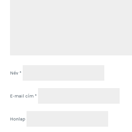
Név
*
E-mail cím
*
Honlap