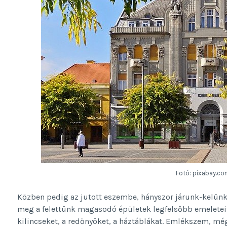
Fotó: pixabay.c
Közben pedig az jutott eszembe, hányszor járunk-kelün
meg a felettünk magasodó épületek legfelsőbb emeleteit,
kilincseket, a redőnyöket, a háztáblákat. Emlékszem, mé