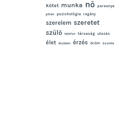
nő
munka
kötet
paraanya
pszichológia
regény
pihen
szeretet
szerelem
szülő
társaság
utazás
telefon
élet
érzés
öröm
érzelem
őszinte