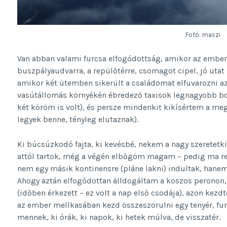
Fotó: maszi
Van abban valami furcsa elfogódottság, amikor az ember 
buszpályaudvarra, a repülőtérre, csomagot cipel, jó utat 
amikor két ütemben sikerült a családomat elfuvarozni az
vasútállomás környékén ébredező taxisok legnagyobb b
két köröm is volt), és persze mindenkit kikísértem a meg
legyek benne, tényleg elutaznak).
Ki búcsúzkodó fajta, ki kevésbé, nekem a nagy szeretetki
attól tartok, még a végén elbőgöm magam – pedig ma re
nem egy másik kontinensre (pláne lakni) indultak, hane
Ahogy aztán elfogódottan álldogáltam a koszos peronon, n
(időben érkezett – ez volt a nap első csodája), azon kezd
az ember mellkasában kezd összeszorulni egy tenyér, fur
mennek, ki órák, ki napok, ki hetek múlva, de visszatér.