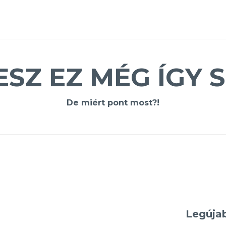
ESZ EZ MÉG ÍGY S
De miért pont most?!
Legúja