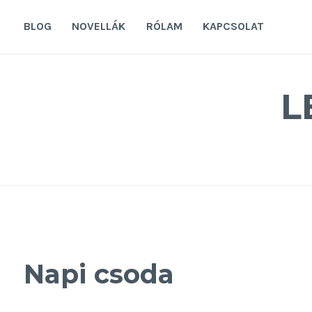
Tovább
a
BLOG
NOVELLÁK
RÓLAM
KAPCSOLAT
tartalomra
L
Napi csoda