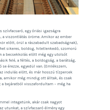
 szívfacsaró, egy óriási igazságra
, a viszontlátás öröme. Amikor az ember
kör előtt, örül a rászabadult szabadságnak),
ehet sikeres, boldog, hitetlenkedő, szomorú
en a becsekkolás előtt még egy utolsót
sik felé, a féltés, a boldogság, a barátság,
ó se érezze, egyedül van. (Emlékszem,
az indulás előtt, és már hosszú tízpercek
a, amikor még mindig ott álltak, és csak
t a bejáratból visszafordultam – még ha
emmel integetünk, akár csak nagyot
 az utunkat, a szívfacsaró élmény egy