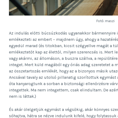
Fotó: maszi
Az indulás előtti búcsúzkodás ugyanakkor bármennyire is
emlékezteti az embert – majdnem úgy, ahogy a hazatérés
egyedül marad (és titokban, kicsit szégyellve magát a tü
emlékeztetőt kap az élettől, milyen szerencsés is. Mert l
vagy akármi, az állomáson, a buszra szállva, a repülőtér
integet. Mert küld magából egy óriás adag szeretetet a má
az összetartozás emlékét, hogy az a bizonyos másik utaz
Ancsával tavaly az utolsó pillanatig szorítottuk egymást 
óta kanyarogtunk a sorban a biztonsági ellenőrzésre várv
integettek. Ma nem integettem, csak elindultam. De azér
nem is láttak.)
És akár ölelgetjük egymást a végsőkig, akár könnyes sz
sóhajtva, hátra se nézve indulunk kifelé, hogy folytassuk