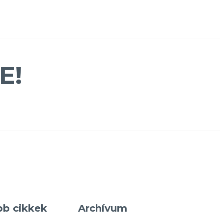
E!
bb cikkek
Archívum