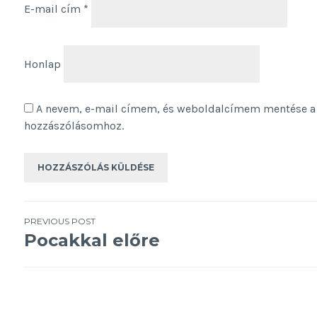
E-mail cím
*
Honlap
A nevem, e-mail címem, és weboldalcímem mentése a
hozzászólásomhoz.
Bejegyzés
PREVIOUS POST
Pocakkal előre
navigáció