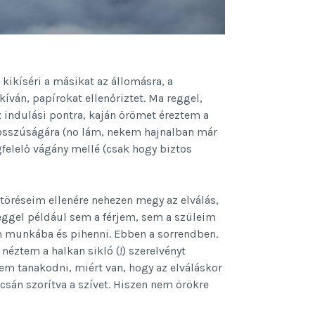
kikíséri a másikat az állomásra, a
kíván, papírokat ellenőriztet. Ma reggel,
 indulási pontra, kaján örömet éreztem a
osszúságára (no lám, nekem hajnalban már
felelő vágány mellé (csak hogy biztos
töréseim ellenére nehezen megy az elválás,
ggel például sem a férjem, sem a szüleim
m munkába és pihenni. Ebben a sorrendben.
éztem a halkan sikló (!) szerelvényt
tem tanakodni, miért van, hogy az elváláskor
csán szorítva a szívet. Hiszen nem örökre