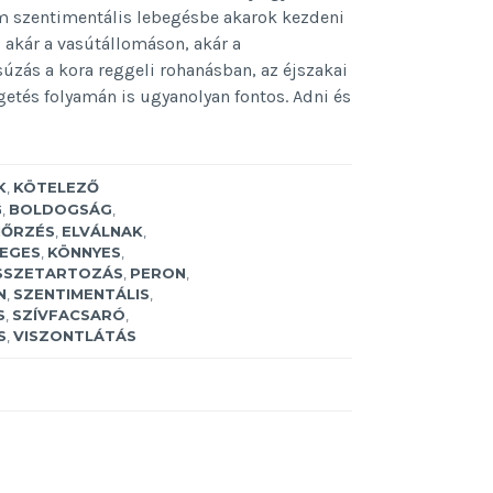
m szentimentális lebegésbe akarok kezdeni
, akár a vasútállomáson, akár a
súzás a kora reggeli rohanásban, az éjszakai
etés folyamán is ugyanolyan fontos. Adni és
K
,
KÖTELEZŐ
G
,
BOLDOGSÁG
,
NŐRZÉS
,
ELVÁLNAK
,
JEGES
,
KÖNNYES
,
SSZETARTOZÁS
,
PERON
,
N
,
SZENTIMENTÁLIS
,
S
,
SZÍVFACSARÓ
,
S
,
VISZONTLÁTÁS