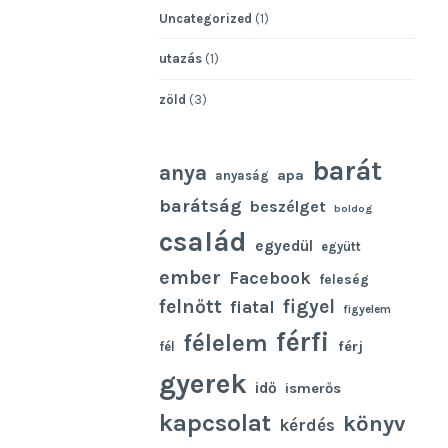
Uncategorized
(1)
utazás
(1)
zöld
(3)
barát
anya
apa
anyaság
barátság
beszélget
boldog
család
egyedül
együtt
ember
Facebook
feleség
felnőtt
figyel
fiatal
figyelem
férfi
félelem
férj
fél
gyerek
idő
ismerős
kapcsolat
könyv
kérdés