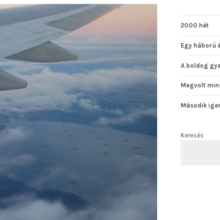
2000 hét
Egy háború 
A boldog gy
Megvolt min
Második ige
Keresés