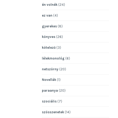
én volnék
(24)
ez van
(4)
gyerekes
(8)
könyves
(26)
kötelező
(3)
lélekmonológ
(6)
netszörny
(20)
Novellák
(1)
paraanya
(20)
szociális
(7)
szösszenetek
(14)