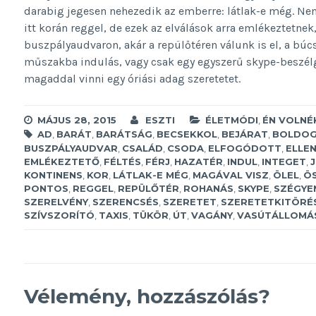
darabig jegesen nehezedik az emberre: látlak-e még. Ne
itt korán reggel, de ezek az elválások arra emlékeztetnek
buszpályaudvaron, akár a repülőtéren válunk is el, a búc
műszakba indulás, vagy csak egy egyszerű skype-beszélg
magaddal vinni egy óriási adag szeretetet.
MÁJUS 28, 2015
ESZTI
ÉLETMÓDI
,
ÉN VOLNÉ
AD
,
BARÁT
,
BARÁTSÁG
,
BECSEKKOL
,
BEJÁRAT
,
BOLDO
BUSZPÁLYAUDVAR
,
CSALÁD
,
CSODA
,
ELFOGÓDOTT
,
ELLE
EMLÉKEZTETŐ
,
FÉLTÉS
,
FÉRJ
,
HAZATÉR
,
INDUL
,
INTEGET
,
KONTINENS
,
KOR
,
LÁTLAK-E MÉG
,
MAGÁVAL VISZ
,
ÖLEL
,
Ö
PONTOS
,
REGGEL
,
REPÜLŐTÉR
,
ROHANÁS
,
SKYPE
,
SZÉGYE
SZERELVÉNY
,
SZERENCSÉS
,
SZERETET
,
SZERETETKITÖRÉ
SZÍVSZORÍTÓ
,
TAXIS
,
TÜKÖR
,
ÚT
,
VAGÁNY
,
VASÚTÁLLOMÁ
Vélemény, hozzászólás?