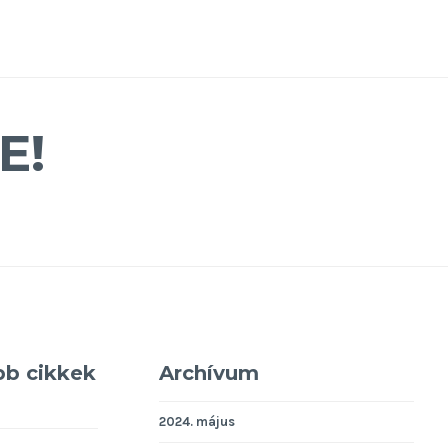
E!
bb cikkek
Archívum
2024. május