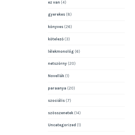
ez van
(4)
gyerekes
(8)
könyves
(26)
kötelező
(3)
lélekmonológ
(6)
netszörny
(20)
Novellák
(1)
paraanya
(20)
szociális
(7)
szösszenetek
(14)
Uncategorized
(1)