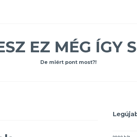
ESZ EZ MÉG ÍGY S
De miért pont most?!
Legúja