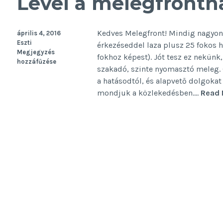
Levél a melegfrontn
Kedves Melegfront! Mindig nagyon 
április 4, 2016
Eszti
érkezéseddel laza plusz 25 fokos h
Megjegyzés
fokhoz képest). Jót tesz ez nekünk
hozzáfűzése
szakadó, szinte nyomasztó meleg. O
a hatásodtól, és alapvető dolgoka
mondjuk a közlekedésben.…
Read 