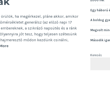
ak
2000 hét
Egy háború 
örülök, ha megérkezel, pláne akkor, amikor
A boldog gy
őmérsékletet generálsz (az előző napi 17
, embereknek, a szikrázó napsütés és a ránk
Megvolt min
lyannyira jót tesz, hogy teljesen szétesünk
t hajmeresztő módon kezdünk csinálni,
Második ige
Levél
More
a
Keresés
melegfrontnak