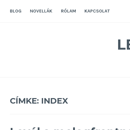
Tovább
a
BLOG
NOVELLÁK
RÓLAM
KAPCSOLAT
tartalomra
L
CÍMKE:
INDEX