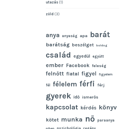
utazás
(1)
zöld
(3)
barát
anya
apa
anyaság
barátság
beszélget
boldog
család
egyedül
együtt
ember
Facebook
feleség
felnőtt
figyel
fiatal
figyelem
férfi
félelem
férj
fél
gyerek
idő
ismerős
kapcsolat
könyv
kérdés
nő
munka
kötet
paraanya
pszichológia
regény
pihen