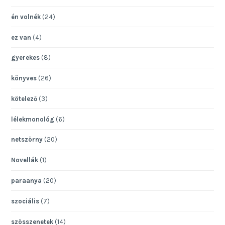
én volnék
(24)
ez van
(4)
gyerekes
(8)
könyves
(26)
kötelező
(3)
lélekmonológ
(6)
netszörny
(20)
Novellák
(1)
paraanya
(20)
szociális
(7)
szösszenetek
(14)