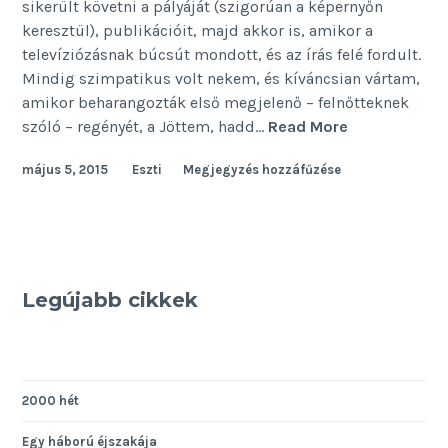
sikerült követni a pályáját (szigorúan a képernyőn
keresztül), publikációit, majd akkor is, amikor a
televíziózásnak búcsút mondott, és az írás felé fordult.
Mindig szimpatikus volt nekem, és kíváncsian vártam,
amikor beharangozták első megjelenő – felnőtteknek
Húszezer
szóló – regényét, a Jöttem, hadd…
Read More
éjszaka
május 5, 2015
Eszti
Megjegyzés hozzáfűzése
D.
Tóth
Krisztával
Legújabb cikkek
2000 hét
Egy háború éjszakája