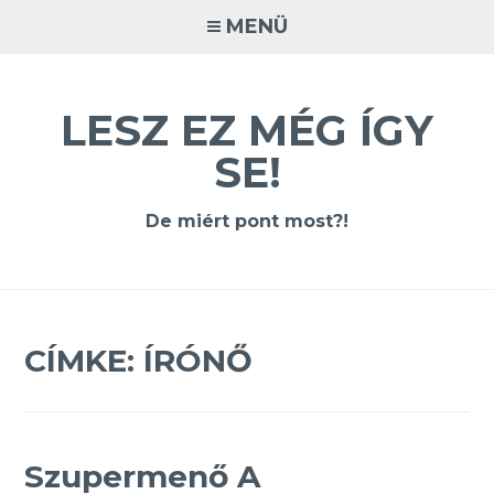
Tovább
MENÜ
a
tartalomra
LESZ EZ MÉG ÍGY
SE!
De miért pont most?!
CÍMKE:
ÍRÓNŐ
Szupermenő A