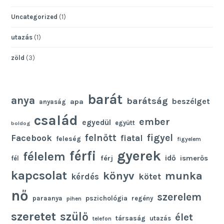
Uncategorized
(1)
utazás
(1)
zöld
(3)
barát
anya
barátság
beszélget
apa
anyaság
család
ember
egyedül
együtt
boldog
felnőtt
figyel
Facebook
fiatal
feleség
figyelem
gyerek
férfi
félelem
idő
férj
ismerős
fél
kapcsolat
könyv
munka
kötet
kérdés
nő
szerelem
pszichológia
paraanya
regény
pihen
szeretet
szülő
élet
társaság
utazás
telefon