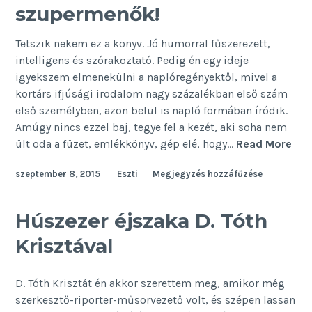
szupermenők!
Tetszik nekem ez a könyv. Jó humorral fűszerezett,
intelligens és szórakoztató. Pedig én egy ideje
igyekszem elmenekülni a naplóregényektől, mivel a
kortárs ifjúsági irodalom nagy százalékban első szám
első személyben, azon belül is napló formában íródik.
Amúgy nincs ezzel baj, tegye fel a kezét, aki soha nem
Szu
ült oda a füzet, emlékkönyv, gép elé, hogy…
Read More
A
szeptember 8, 2015
Eszti
Megjegyzés hozzáfűzése
szu
Húszezer éjszaka D. Tóth
Krisztával
D. Tóth Krisztát én akkor szerettem meg, amikor még
szerkesztő-riporter-műsorvezető volt, és szépen lassan