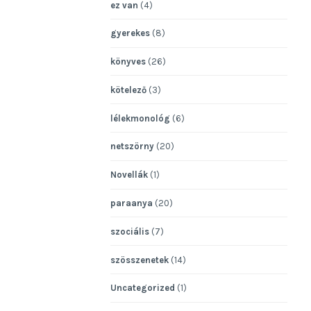
ez van
(4)
gyerekes
(8)
könyves
(26)
kötelező
(3)
lélekmonológ
(6)
netszörny
(20)
Novellák
(1)
paraanya
(20)
szociális
(7)
szösszenetek
(14)
Uncategorized
(1)