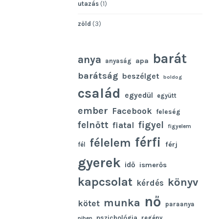
utazás
(1)
zöld
(3)
barát
anya
apa
anyaság
barátság
beszélget
boldog
család
egyedül
együtt
ember
Facebook
feleség
felnőtt
figyel
fiatal
figyelem
férfi
félelem
férj
fél
gyerek
idő
ismerős
kapcsolat
könyv
kérdés
nő
munka
kötet
paraanya
pszichológia
regény
pihen