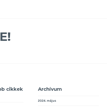
E!
bb cikkek
Archívum
2024. május