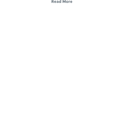
Itthon
Read More
vagyok
otthon