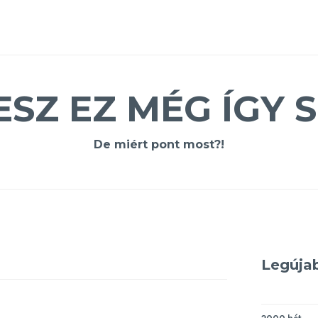
ESZ EZ MÉG ÍGY S
De miért pont most?!
Legúja