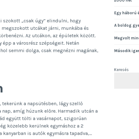
2000 hét
Egy háború 
aki szokott „csak úgy” elindulni, hogy
A boldog gy
a megszokott utcákat járni, munkába és
rbenézni. Az utcákon, az épületek között.
Megvolt min
y épp a városrész szépségeit. Netán
 ahol semmi dolga, csak megnézni magának,
Második ige
Keresés
n
, tekerünk a napsütésben, lágy szellő
a nap, amíg húzunk előre. Harmadik utcán a
ád együtt tölti a vasárnapot, szigorúan
 még közelebb kerülnek egymáshoz a 2
a kanyarban is autók egymásra tapadva,…