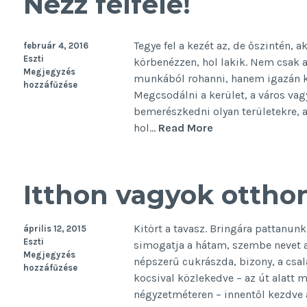
Nézz felfelé!
Tegye fel a kezét az, de őszintén, 
február 4, 2016
Eszti
körbenézzen, hol lakik. Nem csak 
Megjegyzés
munkából rohanni, hanem igazán kö
hozzáfűzése
Megcsodálni a kerület, a város vag
bemerészkedni olyan területekre,
Nézz
hol…
Read More
felfelé!
Itthon vagyok ottho
Kitört a tavasz. Bringára pattanunk
április 12, 2015
Eszti
simogatja a hátam, szembe nevet 
Megjegyzés
népszerű cukrászda, bizony, a csal
hozzáfűzése
kocsival közlekedve – az út alatt
négyzetméteren – innentől kezdve 