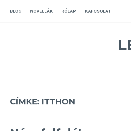
Tovább
a
BLOG
NOVELLÁK
RÓLAM
KAPCSOLAT
tartalomra
L
CÍMKE:
ITTHON