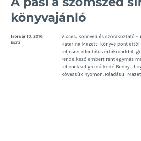
A pasi a szomszéd sír
könyvajánló
Vicces, könnyed és szórakoztató – 
február 10, 2016
Eszti
Katarina Mazetti könyve pont attól
teljesen ellentétes értékrenddel, 
rendelkező embert ránt egymás mell
tehenekkel gazdálkodó Bennyt, ho
kövessük nyomon. Ráadásul Mazett