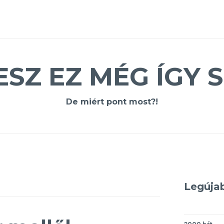
ESZ EZ MÉG ÍGY S
De miért pont most?!
Legúja