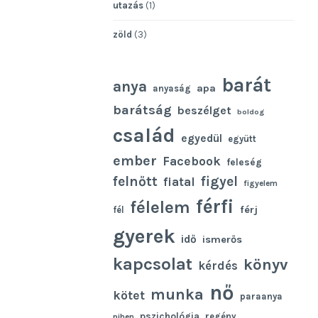
utazás
(1)
zöld
(3)
barát
anya
apa
anyaság
barátság
beszélget
boldog
család
egyedül
együtt
ember
Facebook
feleség
felnőtt
figyel
fiatal
figyelem
férfi
félelem
férj
fél
gyerek
idő
ismerős
kapcsolat
könyv
kérdés
nő
munka
kötet
paraanya
pszichológia
regény
pihen