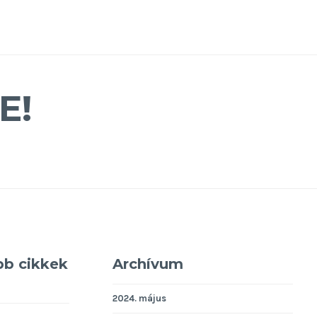
E!
bb cikkek
Archívum
2024. május