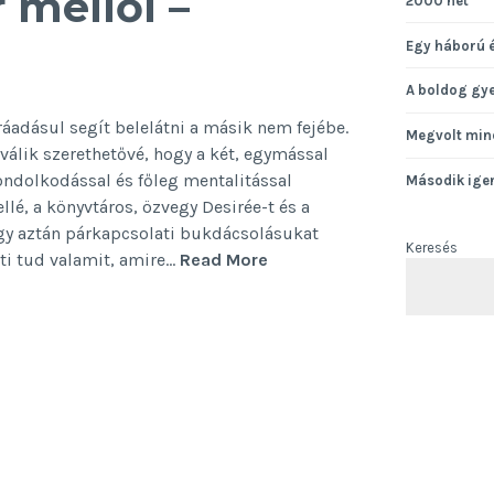
 mellől –
2000 hét
Egy háború 
A boldog gy
ráadásul segít belelátni a másik nem fejébe.
Megvolt min
 válik szerethetővé, hogy a két, egymással
gondolkodással és főleg mentalitással
Második ige
é, a könyvtáros, özvegy Desirée-t és a
gy aztán párkapcsolati bukdácsolásukat
Keresés
A
i tud valamit, amire…
Read More
pasi
a
szomszéd
sír
mellől
–
könyvajánló