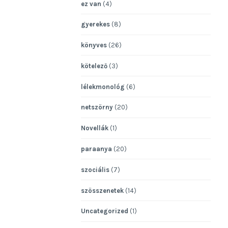
ez van
(4)
gyerekes
(8)
könyves
(26)
kötelező
(3)
lélekmonológ
(6)
netszörny
(20)
Novellák
(1)
paraanya
(20)
szociális
(7)
szösszenetek
(14)
Uncategorized
(1)